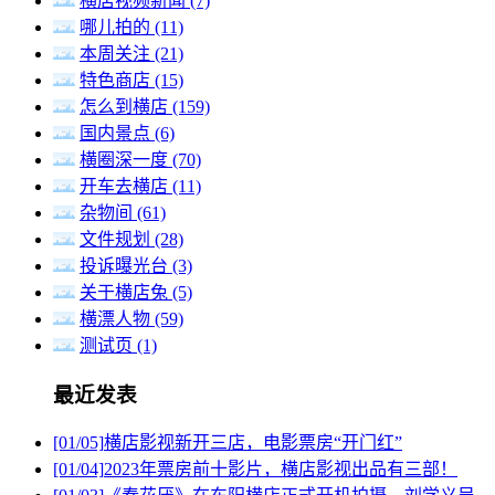
横店视频新闻
(7)
哪儿拍的
(11)
本周关注
(21)
特色商店
(15)
怎么到横店
(159)
国内景点
(6)
横圈深一度
(70)
开车去横店
(11)
杂物间
(61)
文件规划
(28)
投诉曝光台
(3)
关于横店兔
(5)
横漂人物
(59)
测试页
(1)
最近发表
[01/05]
横店影视新开三店，电影票房“开门红”
[01/04]
2023年票房前十影片，横店影视出品有三部！