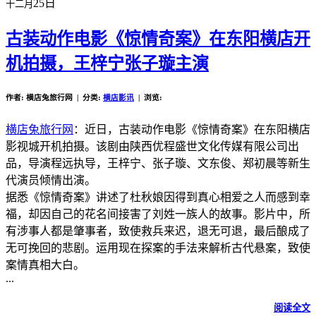
25日
十二月
古装动作电影《惊情奇案》在东阳横店开
机拍摄，王梓宁张子璇主演
作者: 横店兔旅行网 | 分类:
横店影讯
| 浏览:
横店兔旅行网
：近日，古装动作电影《惊情奇案》在东阳横店
影视城开机拍摄。该剧由陕西优程盛世文化传媒有限公司出
品，导演程远执导，王梓宁、张子璇、文东俊、郑初晨等新生
代演员倾情出演。
据悉《惊情奇案》讲述了杜秋娘因得到真心相爱之人而感到幸
福，却因自己的花名间接害了刘姓一族人的故事。影片中，所
有涉事人都是肇事者，致使救兵来迟，退无可退，最后酿成了
无可挽回的悲剧。运用现在探案的手法来解析古代悬案，致使
案情真相大白。
...
阅读全文