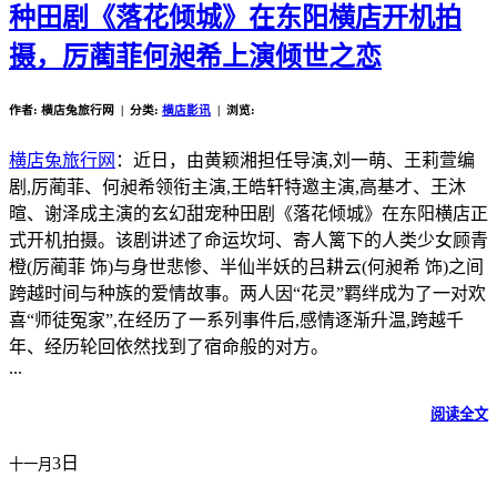
种田剧《落花倾城》在东阳横店开机拍
摄，厉蔺菲何昶希上演倾世之恋
作者: 横店兔旅行网 | 分类:
横店影讯
| 浏览:
横店兔旅行网
：近日，由黄颖湘担任导演,刘一萌、王莉萱编
剧,厉蔺菲、何昶希领衔主演,王皓轩特邀主演,高基才、王沐
暄、谢泽成主演的玄幻甜宠种田剧《落花倾城》在东阳横店正
式开机拍摄。该剧讲述了命运坎坷、寄人篱下的人类少女顾青
橙(厉蔺菲 饰)与身世悲惨、半仙半妖的吕耕云(何昶希 饰)之间
跨越时间与种族的爱情故事。两人因“花灵”羁绊成为了一对欢
喜“师徒冤家”,在经历了一系列事件后,感情逐渐升温,跨越千
年、经历轮回依然找到了宿命般的对方。
...
阅读全文
3日
十一月