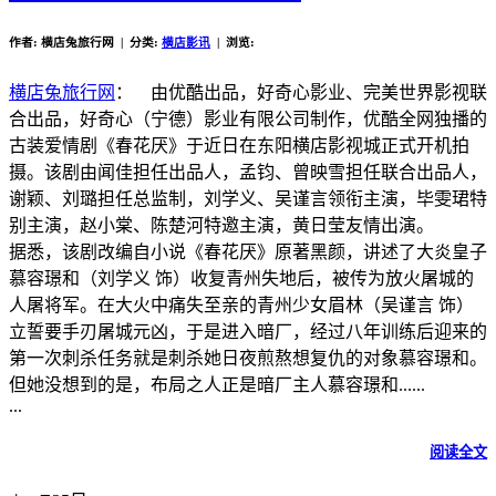
作者: 横店兔旅行网 | 分类:
横店影讯
| 浏览:
横店兔旅行网
： 由优酷出品，好奇心影业、完美世界影视联
合出品，好奇心（宁德）影业有限公司制作，优酷全网独播的
古装爱情剧《春花厌》于近日在东阳横店影视城正式开机拍
摄。该剧由闻佳担任出品人，孟钧、曾映雪担任联合出品人，
谢颖、刘璐担任总监制，刘学义、吴谨言领衔主演，毕雯珺特
别主演，赵小棠、陈楚河特邀主演，黄日莹友情出演。
据悉，该剧改编自小说《春花厌》原著黑颜，讲述了大炎皇子
慕容璟和（刘学义 饰）收复青州失地后，被传为放火屠城的
人屠将军。在大火中痛失至亲的青州少女眉林（吴谨言 饰）
立誓要手刃屠城元凶，于是进入暗厂，经过八年训练后迎来的
第一次刺杀任务就是刺杀她日夜煎熬想复仇的对象慕容璟和。
但她没想到的是，布局之人正是暗厂主人慕容璟和......
...
阅读全文