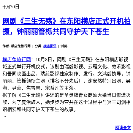
30日
十月
网剧《三生无殇》在东阳横店正式开机拍
摄，钟丽丽管栎共同守护天下苍生
作者: 横店兔旅行网 | 分类:
横店影讯
| 浏览:
横店兔旅行网
：10月8日，网剧《三生无殇》在东阳横店影视
城正式举行开机仪式，该剧由瑞毅影视、云雁文化、敦禾影视
和吾同映画出品，瑞毅影视独家制作、发行。文鸿毅执导，钟
丽丽、管栎领衔主演（排名不分先后），谢安然特别出演，吴
海、尹蕊、焦雪睿、宋益凡等主演。
据了解《三生无殇》讲述的是圣灵族青女商幼大婚当日惨遭灭
族，为了复活族人，她步步为营并在这个过程中与冥王司渊相
识相爱和共同守护天下苍生的故事。
...
阅读全文