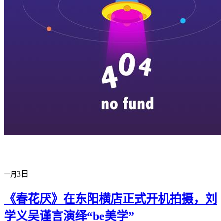
横店剧组新闻
|
旅游百问
|
群演攻略
|
横漂人物
|
横国八卦
|
怎么去
特色店铺
|
明星见面会
|
景区介绍
|
往期剧组动态
|
游玩建议
|
东阳
3日
一月
《春花厌》在东阳横店正式开机拍摄，刘
学义吴谨言演绎“be美学”