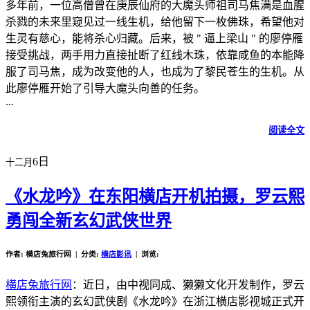
多年前，一位高僧曾在庚辰仙府的大魔头师祖司马焦满是血腥
杀戮的未来里窥见过一线生机，给他留下一枚佛珠，希望他对
生灵有慈心，能将杀心归藏。后来，被 " 逼上梁山 " 的廖停雁
接受挑战，两手用力直接扯断了红线木珠，依靠咸鱼的本能降
服了司马焦，成为改变他的人，也成为了黎民苍生的生机。从
此廖停雁开始了引导大魔头向善的任务。
...
阅读全文
6日
十二月
《水龙吟》在东阳横店开机拍摄，罗云熙
勇闯全新玄幻武侠世界
作者: 横店兔旅行网 | 分类:
横店影讯
| 浏览:
横店兔旅行网
：近日，由中视同成、獭獭文化开发制作，罗云
熙领衔主演的玄幻武侠剧《水龙吟》在浙江横店影视城正式开