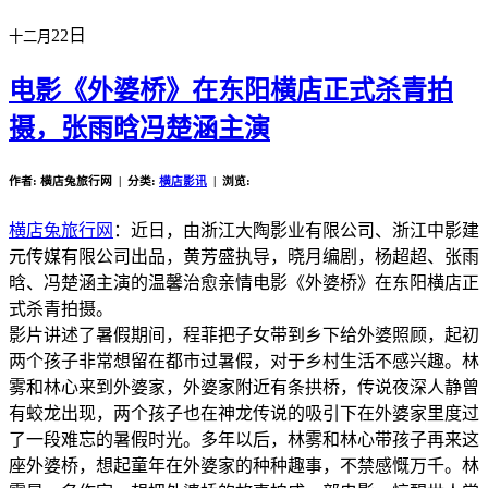
22日
十二月
电影《外婆桥》在东阳横店正式杀青拍
摄，张雨晗冯楚涵主演
作者: 横店兔旅行网 | 分类:
横店影讯
| 浏览:
横店兔旅行网
：近日，由浙江大陶影业有限公司、浙江中影建
元传媒有限公司出品，黄芳盛执导，晓月编剧，杨超超、张雨
晗、冯楚涵主演的温馨治愈亲情电影《外婆桥》在东阳横店正
式杀青拍摄。
影片讲述了暑假期间，程菲把子女带到乡下给外婆照顾，起初
两个孩子非常想留在都市过暑假，对于乡村生活不感兴趣。林
雾和林心来到外婆家，外婆家附近有条拱桥，传说夜深人静曾
有蛟龙出现，两个孩子也在神龙传说的吸引下在外婆家里度过
了一段难忘的暑假时光。多年以后，林雾和林心带孩子再来这
座外婆桥，想起童年在外婆家的种种趣事，不禁感慨万千。林