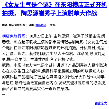
《女友生气是个谜》在东阳横店正式开机
拍摄， 陶思源崔秀子上演脱单大作战
作者: 横店兔旅行网 | 分类:
横店影讯
| 浏览:
横店兔旅行网
：10月27日上午,由陶思源、崔秀子领衔主演,闵
春晓、陈方超等联袂主演的都市爱情轻喜剧电影《女友生气是
个谜》在浙江东阳横店影视城正式开机拍摄。开机当日,出品
人吕晶、郑之、蔡佳明,联合出品人王劲君、沈彦凝,导演刘克
勇,携一众主创、主演共同出席了开机仪式。
据悉，电影《女友生气是个谜》讲述了产品测评达人易笙歌决
心在30岁生日之前脱单,偶得科学家最新发明的可以探知人心
的高科技产品相助,于是信心满满投入到“脱单大作战”中,却事
与愿违,最终他勇敢直面自己内心,发现真诚才是恋爱的必杀技,
而苦苦追寻的真爱其实也一直近在身边。
...
阅读全文