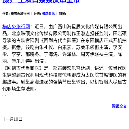
作者: 横店兔旅行网 | 分类:
横店影讯
| 浏览:
横店兔旅行网
：近日，由广西山海星辰文化传媒有限公司出
品，北京珠硕文化传媒有限公司制作王淑志担任监制，田岩硕
导演的古装宫廷剧《回到古代当御医》在东阳横店正式开机拍
摄。据悉，该剧由朱礼仪、白素素、苏美禾领衔主演，李安
彤、李亨、郁晓冬、于海涛、许泽林、周芮伊联袂主演，陈
丽、游乐儿特别出演。
《回到古代当御医》是一部古装欢乐宫廷剧，讲述一位当代医
生穿越到古代利用现代科技震惊朝野成为太医院首席御医的有
趣故事。剧集高潮迭起的强情节密集输出，以机智服人尽显古
代职场生存法则。
...
阅读全文
10日
十一月