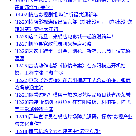
[01/03]
《春花厌》在东阳横店正式开机拍摄，刘学义吴
谨言演绎“be美学”
[01/02]
横店影视剧组 鸣钟祈福共迎新年
[12/29]
横店影视连续出品六部《熊出没》，《熊出没·逆
转时空》定档大年初一
[12/28]
这个元旦，来横店电影城一起浪漫跨年！
[12/27]
桐庐县党政代表团来横店考察
[12/26]
来这里跨年！灯会、烟花、祈福……节日仪式感
满满
[12/25]
古装动作电影《惊情奇案》在东阳横店开机拍
摄，王梓宁张子璇主演
[12/22]
电影《外婆桥》在东阳横店正式杀青拍摄，张雨
晗冯楚涵主演
[12/21]
你看过吗？横店一旅游演艺精品项目获省级荣誉
[12/20]
古装仙侠剧《献鱼》在东阳横店开机拍摄，陈飞
宇王影璐领衔主演
[12/19]
青年宣讲员在横店片场蹲点调研，探索“影视产业
与文化自信”
[12/18]
​横店机场全力构建空中“诺亚方舟”