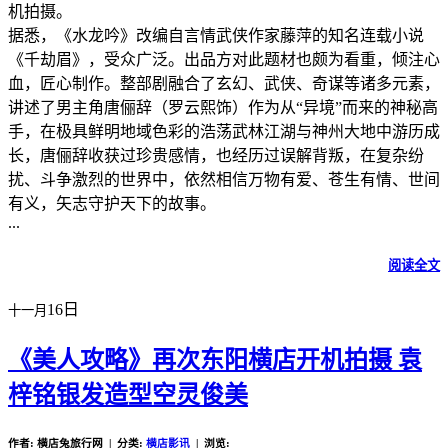
机拍摄。
据悉，《水龙吟》改编自言情武侠作家藤萍的知名连载小说
《千劫眉》，受众广泛。出品方对此题材也颇为看重，倾注心
血，匠心制作。整部剧融合了玄幻、武侠、奇谋等诸多元素，
讲述了男主角唐俪辞（罗云熙饰）作为从“异境”而来的神秘高
手，在极具鲜明地域色彩的浩荡武林江湖与神州大地中游历成
长，唐俪辞收获过珍贵感情，也经历过误解背叛，在复杂纷
扰、斗争激烈的世界中，依然相信万物有爱、苍生有情、世间
有义，矢志守护天下的故事。
...
阅读全文
16日
十一月
《美人攻略》再次东阳横店开机拍摄 袁
梓铭银发造型空灵俊美
作者: 横店兔旅行网 | 分类:
横店影讯
| 浏览: