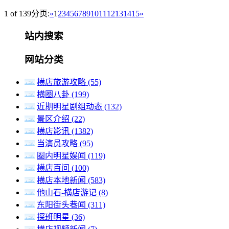
1 of 139
分页:
«
1
2
3
4
5
6
7
8
9
10
11
12
13
14
15
»
站内搜索
网站分类
横店旅游攻略
(55)
横圈八卦
(199)
近期明星剧组动态
(132)
景区介绍
(22)
横店影讯
(1382)
当演员攻略
(95)
圈内明星娱闻
(119)
横店百问
(100)
横店本地新闻
(583)
他山石-横店游记
(8)
东阳街头巷闻
(311)
探班明星
(36)