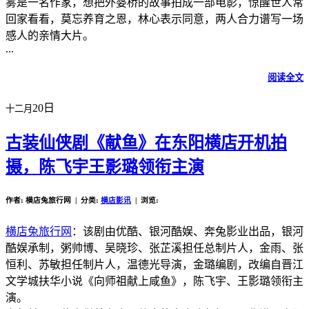
雾是一名作家，想把外婆桥的故事拍成一部电影，惊醒世人常
回家看看，莫忘养育之恩，林心表示同意，两人合力谱写一场
感人的亲情大片。
...
阅读全文
20日
十二月
古装仙侠剧《献鱼》在东阳横店开机拍
摄，陈飞宇王影璐领衔主演
作者: 横店兔旅行网 | 分类:
横店影讯
| 浏览:
横店兔旅行网
：该剧由优酷、银河酷娱、奔兔影业出品，银河
酷娱承制，粥帅博、吴晓珍、张芷溪担任总制片人，金雨、张
恒利、苏敏担任制片人，温德光导演，金璐编剧，改编自晋江
文学城扶华小说《向师祖献上咸鱼》，陈飞宇、王影璐领衔主
演。