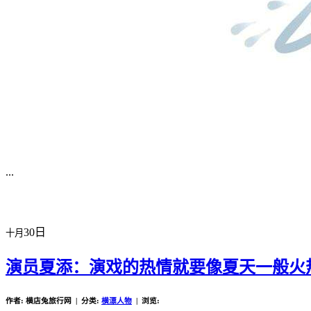
...
30日
十月
演员夏添：演戏的热情就要像夏天一般火
作者: 横店兔旅行网 | 分类:
横漂人物
| 浏览: