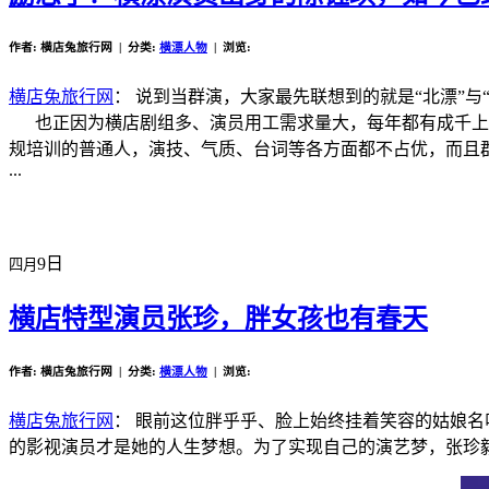
作者: 横店兔旅行网 | 分类:
横漂人物
| 浏览:
横店兔旅行网
： 说到当群演，大家最先联想到的就是“北漂”
也正因为横店剧组多、演员用工需求量大，每年都有成千上万
规培训的普通人，演技、气质、台词等各方面都不占优，而且
...
9日
四月
横店特型演员张珍，胖女孩也有春天
作者: 横店兔旅行网 | 分类:
横漂人物
| 浏览:
横店兔旅行网
： 眼前这位胖乎乎、脸上始终挂着笑容的姑娘
的影视演员才是她的人生梦想。为了实现自己的演艺梦，张珍毅然