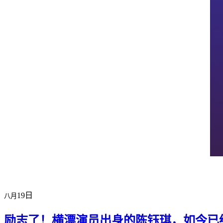
横店剧组新闻
|
旅游百问
|
群演攻略
特色店铺
|
明星见面会
|
景区介绍
|
19日
八月
励志了！横漂演员出身的陈钰琪，如今已