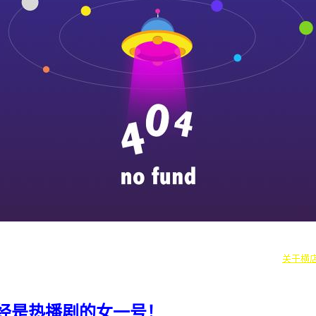
|
横漂人物
|
横国八卦
|
怎么去横店
|
横店本地新闻
|
东阳街头巷闻
|
国内
往期剧组动态
|
游玩建议
|
东阳车站时刻
|
横店车站时刻
关于横
经是热播剧的女一号！