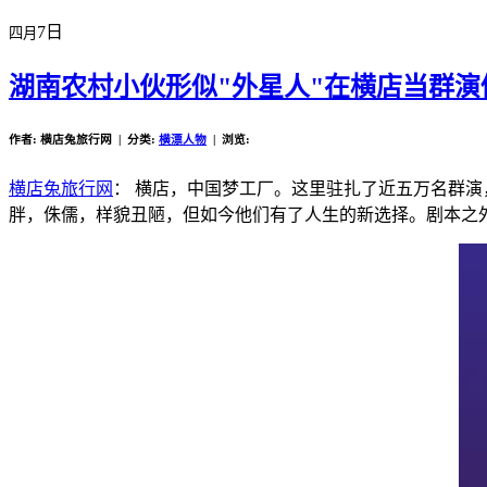
7日
四月
湖南农村小伙形似"外星人"在横店当群
作者: 横店兔旅行网 | 分类:
横漂人物
| 浏览:
横店兔旅行网
： 横店，中国梦工厂。这里驻扎了近五万名群
胖，侏儒，样貌丑陋，但如今他们有了人生的新选择。剧本之