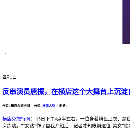
...
1日
四月
反串演员唐振，在横店这个大舞台上沉淀
作者: 横店兔旅行网 | 分类:
横漂人物
| 浏览:
横店兔旅行网
： 15日下午4点半左右，一位身着粉色卫衣、
房练功。”“女孩”作了自我介绍后，记者才知眼前这位“美女”便