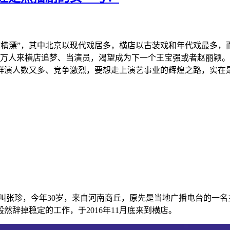
与“横漂”，其中北京以现代戏居多，横店以古装戏和年代戏最多
人来横店追梦、当演员，渴望成为下一个王宝强或者赵丽颖。
群演人数又多、竞争激烈，要想走上演艺事业的辉煌之路，实在
名叫张珍，今年30岁，来自河南商丘，原先是当地广播电台的一
辞掉稳定的工作，于2016年11月底来到横店。