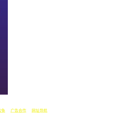
娱闻
| |
景区美图
店兔
|
广告合作
|
网址导航