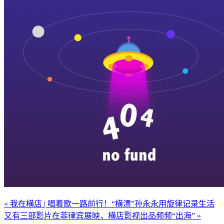
« 我在横店 | 唱着歌一路前行！“横漂”孙永永用旋律记录生活
又有三部影片在菲律宾展映，横店影视出品频频“出海” »