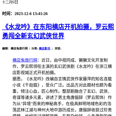
6日
十二月
时间：2023-12-6 13:41:26
《水龙吟》在东阳横店开机拍摄，罗云熙
勇闯全新玄幻武侠世界
编辑：横店兔旅行网 | 分类:
横店影讯
| 浏览:
横店兔旅行网
：近日，由中视同成、獭獭文化开发制
作，罗云熙领衔主演的玄幻武侠剧《水龙吟》在浙江横
店影视城正式开机拍摄。
据悉，《水龙吟》改编自言情武侠作家藤萍的知名连载
小说《千劫眉》，受众广泛。出品方对此题材也颇为看
重，倾注心血，匠心制作。整部剧融合了玄幻、武侠、
奇谋等诸多元素，讲述了男主角唐俪辞（罗云熙饰）作
为从“异境”而来的神秘高手，在极具鲜明地域色彩的浩
荡武林江湖与神州大地中游历成长，唐俪辞收获过珍贵