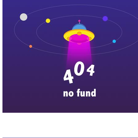
横店剧组新闻
|
旅游百问
|
群演攻略
|
横漂人物
|
横国八卦
|
怎么去
特色店铺
|
明星见面会
|
景区介绍
|
往期剧组动态
|
游玩建议
|
东阳