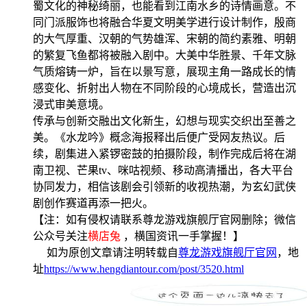
蜀文化的神秘绮丽，也能看到江南水乡的诗情画意。不
同门派服饰也将融合华夏文明美学进行设计制作，殷商
的大气厚重、汉朝的气势雄浑、宋朝的简约素雅、明朝
的繁复飞鱼都将被融入剧中。大美中华胜景、千年文脉
气质熔铸一炉，旨在以景写意，展现主角一路成长的情
感变化、折射出人物在不同阶段的心境成长，营造出沉
浸式审美意境。
传承与创新交融出文化新生，幻想与现实交织出至善之
美。《水龙吟》概念海报释出后便广受网友热议。后
续，剧集进入紧锣密鼓的拍摄阶段，制作完成后将在湖
南卫视、芒果tv、咪咕视频、移动高清播出，各大平台
协同发力，相信该剧会引领新的收视热潮，为玄幻武侠
剧创作赛道再添一把火。
【注：如有侵权请联系尊龙游戏旗舰厅官网删除；微信
公众号关注
横店兔
，横国资讯一手掌握！】
如为原创文章请注明转载自
尊龙游戏旗舰厅官网
，地
址
https://www.hengdiantour.com/post/3520.html