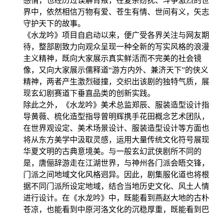
感情，也经历过误解背叛，在复杂纷扰、斗争激烈的世
界中，依然相信万物有爱、苍生有情、世间有义，矢志
守护天下的故事。
《水龙吟》项目自启动以来，便广受各界关注与网友期
待，整部剧致力向观众呈现一种全新的写实风格的浪漫
主义精神，既向大家展示真实鲜活而不完美的社会镜
像，又向大家展示儒释道“游方内外、兼济天下”的侠义
精神，两者产生激烈碰撞，交织出该剧的独特气质，展
现玄幻剧赛道下垂直品类的创新实践。
除此之外，《水龙吟》美术总监郑辰、服装造型设计指
导黄薇、梳化造型指导曾明辉携手花田概念艺术团队，
在世界观设定、美术场景设计、服装造型设计等方面也
将从东方美学中汲取灵感，运用大量传统文化符号展现
华夏文明的古典意境美。与一般玄幻武侠剧所不同的
是，唐俪辞游走在江湖世界，与神州各门派会晤交锋，
门派之间地域文化风格迥异。因此，剧集服化道也将根
据不同门派所设定地域，结合当地历史文化、风土人情
进行设计。在《水龙吟》中，既能看到燕赵大地的古朴
苍凉，也能看到中原河洛文化的沉稳厚重，既能看到巴