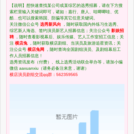
【说明】想快速查找某公司或某综艺的选秀招募，请在下方搜
索栏里输入关键词即可，诸如：嘉行、唐人、哇唧唧哇、优
酷…也可以搜索韩国、防骗等其它任意关键词。
关注微信公众号
选秀新风向
，随时获取国内外练习生选秀、
置顶
综艺新人海选、签约演员新艺人招募信息；关注公众号
影娱招
聘
，随时查看影视幕后、娱乐传媒、艺人工作室招工信息；关
注
横店兔
，随时获取横店剧组、当演员及旅游追星资讯；关
注公众号
横店兔网
，随时查询全国剧组演员、及剧组幕后工
作人员招募信息！
选秀资讯发布（付费）、线上选秀活动联合举办等，请加小编
微信 aaxuanxiu（请务必备注来意，谢谢）
横店演员剧组交流qq群：562359565
影视幕后招聘