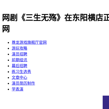
网剧《三生无殇》在东阳横店
网
尊龙游戏旗舰厅官网
​游玩攻略
​演员招聘
​前期组讯
​幕后招聘
​练习生选秀
文章中心
演员简历制作
学表演