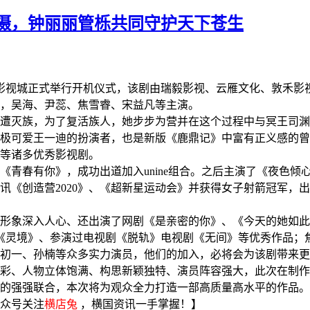
摄，钟丽丽管栎共同守护天下苍生
店影视城正式举行开机仪式，该剧由瑞毅影视、云雁文化、敦禾
，吴海、尹蕊、焦雪睿、宋益凡等主演。
遭灭族，为了复活族人，她步步为营并在这个过程中与冥王司渊
极可爱王一迪的扮演者，也是新版《鹿鼎记》中富有正义感的曾
等诸多优秀影视剧。
《青春有你》，成功出道加入unine组合。之后主演了《夜色
讯《创造营2020》、《超新星运动会》并获得女子射箭冠军，
气的形象深入人心、还出演了网剧《是亲密的你》、《今天的她如
剧《灵境》、参演过电视剧《脱轨》电视剧《无间》等优秀作品；
初一、孙楠等众多实力演员，他们的加入，必将会为该剧带来更
彩、人物立体饱满、构思新颖独特、演员阵容强大，此次在制作
的强强联合，本次将为观众全力打造一部高质量高水平的作品。
众号关注
横店兔
，横国资讯一手掌握！】