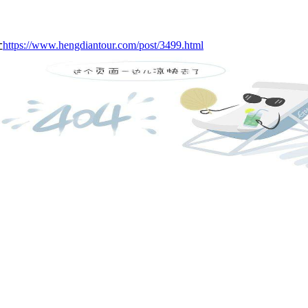
址
https://www.hengdiantour.com/post/3499.html