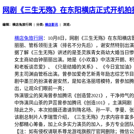
网剧《三生无殇》在东阳横店正式开机拍
编辑：横店兔旅行网 | 分类:
横店影讯
| 浏览:
横店兔旅行网
：10月8日，网剧《三生无殇》在东阳横
丽丽、管栎领衔主演（排名不分先后），谢安然特别出演
据了解《三生无殇》讲述的是圣灵族青女商幼大婚当日惨
女主商幼由钟丽丽出演。她是《小欢喜》中活泼开朗、积
和老板谈恋爱》、《只是结婚的关系》、《今日宜加油》
男主司渊由管栎出演。曾参加爱奇艺新青年励志综艺节目
剧中墨兰的扮演者谢安然，是知名洛丽塔模特，曾参加腾
出，让观众们眼前一亮；
饰演银尘的吴海曾参加腾讯《创造营2021》，干净帅
中饰演凤山茶的尹蕊曾参加腾讯《创造101》，主演网
除此之外，本次拍摄还邀请到隋名旸、孙一平、李曼、张
该剧总制片人李瑞雪介绍，《三生无殇》力求内容丰富多
分都精心筹备，加上众多实力演员的加入，多方专业团队
【注：如有侵权请联系尊龙游戏旗舰厅官网删除；微信公