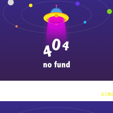
|
横漂人物
|
横国八卦
|
怎么去横店
|
横店本地新闻
|
东阳街头巷闻
|
国内
往期剧组动态
|
游玩建议
|
东阳车站时刻
|
横店车站时刻
关于横