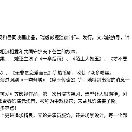
影视和吾同映画出品，瑞毅影视独家制作、发行。文鸿毅执导，钟
相识相爱和共同守护天下苍生的故事。
柔……她还主演了《一伞烟雨》、《陌上人如玉》、《才不要
倾心》、《无非是恋爱而已》等热播剧，收获了众多粉丝。
出演过网剧《一吻倾城》《摩玉传奇2》等，她特别出演的消息一
此可爱》等影视作品，第一次出演古装剧，造型让人很期待；剧
焦雪睿饰演元浅音，被称为中戏校花；宋益凡饰演姜子衡。
多亮点！
上更是追求精良，无论是演员服饰，还是场景设计，每一个部