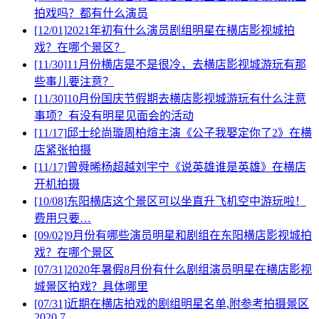
拍戏吗？都有什么演员
[12/01]
2021年初有什么演员剧组明星在横店影视城拍
戏？在哪个景区？
[11/30]
11月份横店是不是很冷，去横店影视城游玩有那
些事儿要注意？
[11/30]
10月份国庆节假期去横店影视城游玩有什么注意
事项？有没有明星见面会的活动
[11/17]
邱士纶尚璇周柏煊主演《公子我娶定你了2》在横
店紧张拍摄
[11/17]
曾舜晞杨超越刘宇宁《说英雄谁是英雄》在横店
开机拍摄
[10/08]
东阳横店这个景区可以坐直升飞机空中游玩啦！
费用只要…
[09/02]
9月份有哪些演员明星和剧组在东阳横店影视城拍
戏？在哪个景区
[07/31]
2020年暑假8月份有什么剧组演员明星在横店影视
城景区拍戏？具体哪里
[07/31]
近期在横店拍戏的剧组明星名单,附参考拍摄景区
2020.7