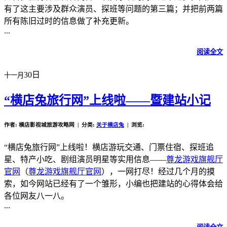
有了这主要涉及群众演员、探班等问题的第三篇；并把前两篇
所有陈旧过时的信息做了补充更新。
...
阅读全文
30日
十一月
“横店兔旅行网”上线啦——暨建站小记
作者: 横店影视城旅游攻略网 | 分类:
关于横店兔
| 浏览:
“横店兔旅行网”上线啦！横店游玩交通、门票住宿、探班追
星、特产小吃、剧组演员明星等实用信息——
尊龙游戏旗舰厅
官网
（
尊龙游戏旗舰厅官网
），一网打尽！经过几个月的摸
索，如今网站已经有了一个雏形，小编也把建站的心得体会给
各位网友八一八。
...