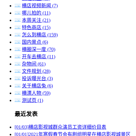
横店视频新闻
(7)
哪儿拍的
(11)
本周关注
(21)
特色商店
(15)
怎么到横店
(159)
国内景点
(6)
横圈深一度
(70)
开车去横店
(11)
杂物间
(61)
文件规划
(28)
投诉曝光台
(3)
关于横店兔
(6)
横漂人物
(59)
测试页
(1)
最近发表
[01/03]
横店影视城群众演员工资详细价目表
[01/01]
2021年寒假春节会有剧组明星在横店影视城景区