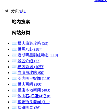
阅读全文
1 of 1
分页:
«
1
»
站内搜索
网站分类
横店旅游攻略
(53)
横圈八卦
(187)
近期明星剧组动态
(110)
景区介绍
(22)
横店影讯
(1053)
当演员攻略
(90)
圈内明星娱闻
(119)
横店百问
(100)
横店本地新闻
(403)
他山石-横店游记
(8)
东阳街头巷闻
(311)
探班明星
(36)