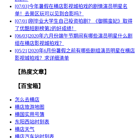
[07/03]
今年暑假在横店影视城拍戏的剧情演员明星名
单！去景区玩可以见到合影吗？
[07/01]
刚毕业大学生自己投资拍剧？《御赐蛮妃》取得
了优酷短剧榜第2的好成绩！
[06/03]
2020年六月份端午节期间有哪些演员明星什么剧
组在横店影视城拍戏？
[05/21]
2020年6月份暑假之前有哪些剧组演员明星在横店
影视城拍戏？求详细清单
【热度文章】
【百宝箱】
怎么去横店
横店旅游地图
横国实用号簿
东阳西站时刻表
横店天气
横店汽车站时刻表