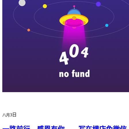
横店剧组新闻
|
旅游百问
|
群演攻略
|
横漂人物
|
横国八卦
|
怎么去
特色店铺
|
明星见面会
|
景区介绍
|
往期剧组动态
|
游玩建议
|
东阳
3日
八月