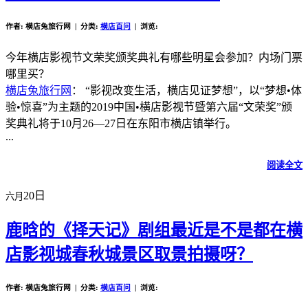
作者: 横店兔旅行网 | 分类:
横店百问
| 浏览:
今年横店影视节文荣奖颁奖典礼有哪些明星会参加？内场门票
哪里买？
横店兔旅行网
： “影视改变生活，横店见证梦想”，以“梦想•体
验•惊喜”为主题的2019中国•横店影视节暨第六届“文荣奖”颁
奖典礼将于10月26—27日在东阳市横店镇举行。
...
阅读全文
20日
六月
鹿晗的《择天记》剧组最近是不是都在横
店影视城春秋城景区取景拍摄呀？
作者: 横店兔旅行网 | 分类:
横店百问
| 浏览: