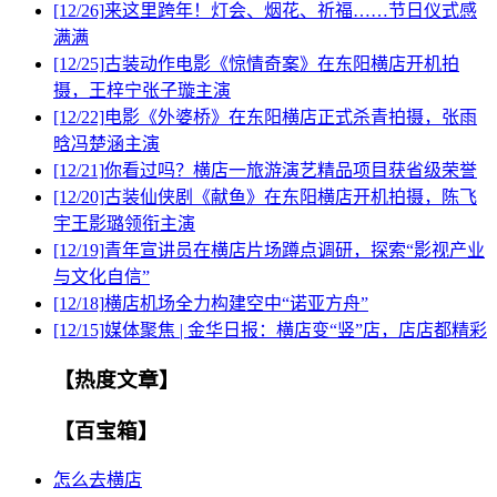
[12/26]
来这里跨年！灯会、烟花、祈福……节日仪式感
满满
[12/25]
古装动作电影《惊情奇案》在东阳横店开机拍
摄，王梓宁张子璇主演
[12/22]
电影《外婆桥》在东阳横店正式杀青拍摄，张雨
晗冯楚涵主演
[12/21]
你看过吗？横店一旅游演艺精品项目获省级荣誉
[12/20]
古装仙侠剧《献鱼》在东阳横店开机拍摄，陈飞
宇王影璐领衔主演
[12/19]
青年宣讲员在横店片场蹲点调研，探索“影视产业
与文化自信”
[12/18]
​横店机场全力构建空中“诺亚方舟”
[12/15]
媒体聚焦 | 金华日报：横店变“竖”店，店店都精彩
【热度文章】
【百宝箱】
怎么去横店