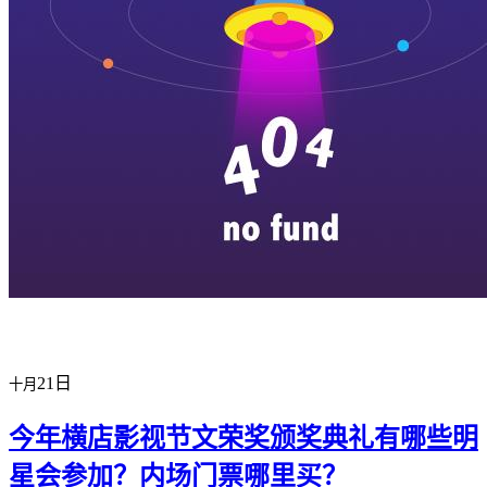
横店剧组新闻
|
旅游百问
|
群演攻略
|
横漂人物
|
横国八卦
|
怎么去
特色店铺
|
明星见面会
|
景区介绍
|
往期剧组动态
|
游玩建议
|
东阳
21日
十月
今年横店影视节文荣奖颁奖典礼有哪些明
星会参加？内场门票哪里买？