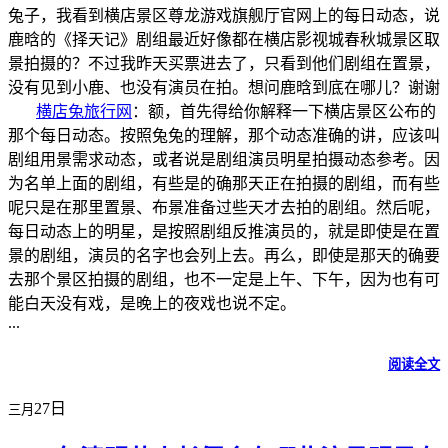
兔子，我看到横店景区尊龙游戏旗舰厅官网上的每日动态，说
鹿晗的《择天记》剧组最近好像都在横店影视城春秋城景区取
景拍摄的？不过我昨天买票进去了，只看到他们剧组在置景，
没有见到小鹿、也没有演员在拍。想问鹿晗到底在哪儿？谢谢
横店兔旅行网
：额，首先得给你解释一下横店景区公布的
那个每日动态。按照兔兔的理解，那个动态准确的讲，应该叫
剧组用景需求动态，或者说是剧组演员明星拍摄动态参考。因
为名单上面的剧组，有些是的确那天正在拍摄的剧组，而有些
呢只是在那里置景、布景准备过些天才去拍的剧组。然后呢，
每日动态上的明星，是按照剧组反推演员的，就是即使是在置
景的剧组，演员的名字也会列上去。再么，即使是那天的确要
去那个景区拍摄的剧组，也不一定是上午、下午，因为也有可
能白天没有戏，是晚上的夜戏也说不定。
...
阅读全文
27日
三月