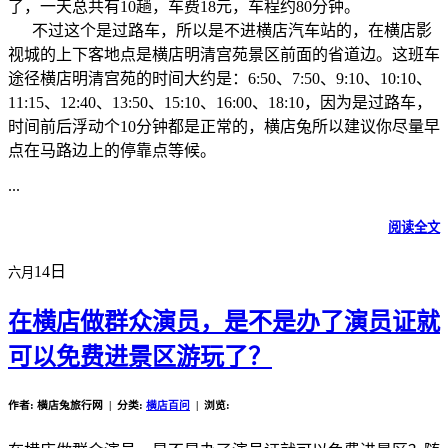
了，一天总共有10趟，车费18元，车程约80分钟。
不过这个是过路车，所以是不进横店汽车站的，在横店影
视城的上下客地点是横店明清宫苑景区前面的省道边。这班车
途径横店明清宫苑的时间大约是：6:50、7:50、9:10、10:10、
11:15、12:40、13:50、15:10、16:00、18:10，因为是过路车，
时间前后浮动个10分钟都是正常的，横店兔所以建议你尽量早
点在马路边上的停靠点等候。
...
阅读全文
14日
六月
在横店做群众演员，是不是办了演员证就
可以免费进景区游玩了？
作者: 横店兔旅行网 | 分类:
横店百问
| 浏览: