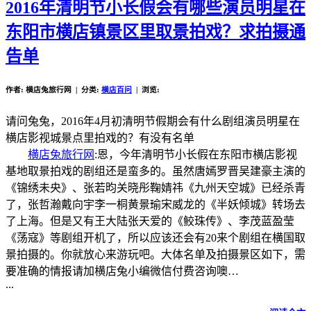
2016年清明节小长假会有哪些演员明星在
东阳市横店镇景区里取景拍戏？求拍摄通
告单
作者: 横店兔旅行网 | 分类:
横店百问
| 浏览:
请问兔兔，2016年4月初清明节假期会有什么剧组演员明星在
横店影视城景点里拍戏的？有没有名单
横店兔旅行网
:恩，今年清明节小长假在东阳市横店影视
基地取景拍戏的剧组还是蛮多的。虽然唐嫣罗晋吴建豪主演的
《锦绣未央》、张若昀关晓彤鞠婧祎《九州天空城》已经杀青
了，张哲瀚戴向宇李一桐黄景瑜宋威龙的《半妖倾城》转场去
了上海。但是又有王大陆张天爱的《鲛珠传》、李茂蓝盈莹
《荡寇》等剧组开机了，所以应该还会有20来个剧组在横国取
景拍摄的。你就放心来游玩吧。大体名单及拍摄景区如下，需
要准确的情报请加横店兔小编微信付费咨询噢…
...