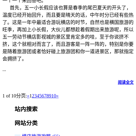
一个一个来回答吧。
首先，五一小长假应该也算是春季的尾巴夏天的开头了，
温度已经开始回升，而且要是晴天的话，中午时分已经有些热
了。这是一年中最适合游玩横店的时节，自然也是横国旅游的
旺季，再加上小长假，大伙儿都想趁着假期出来旅游呢，所以
五一劳动节横店影视城的景区里肯定多的哇，至于你说挤不
挤，这个就相对而言了，而且游客是一阵一阵的，特别是你要
是随着旅游团或者恰好碰上旅游团和你一道进景区，那就指定
会拥挤了。
...
阅读全文
1 of 10
分页:
«
1
2
3
4
5
6
7
8
9
10
»
站内搜索
网站分类