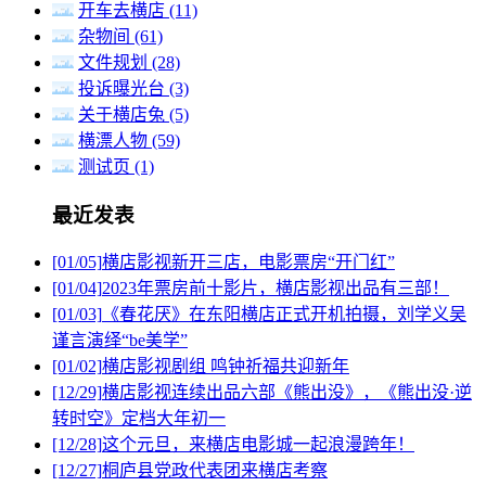
开车去横店
(11)
杂物间
(61)
文件规划
(28)
投诉曝光台
(3)
关于横店兔
(5)
横漂人物
(59)
测试页
(1)
最近发表
[01/05]
横店影视新开三店，电影票房“开门红”
[01/04]
2023年票房前十影片，横店影视出品有三部！
[01/03]
《春花厌》在东阳横店正式开机拍摄，刘学义吴
谨言演绎“be美学”
[01/02]
横店影视剧组 鸣钟祈福共迎新年
[12/29]
横店影视连续出品六部《熊出没》，《熊出没·逆
转时空》定档大年初一
[12/28]
这个元旦，来横店电影城一起浪漫跨年！
[12/27]
桐庐县党政代表团来横店考察