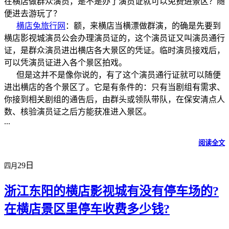
在横店做群众演员，是不是办了演员证就可以免费进景区？随
便进去游玩了？
横店兔旅行网
：额，来横店当横漂做群演，的确是先要到
横店影视城演员公会办理演员证的，这个演员证又叫演员通行
证，是群众演员进出横店各大景区的凭证。临时演员接戏后，
可以凭演员证进入各个景区拍戏。
但是这并不是像你说的，有了这个演员通行证就可以随便
进出横店的各个景区了。它是有条件的：只有当剧组有需求、
你接到相关剧组的通告后，由群头或领队带队，在保安清点人
数、核验演员证之后方能获准进入景区。
...
阅读全文
29日
四月
浙江东阳的横店影视城有没有停车场的?
在横店景区里停车收费多少钱?