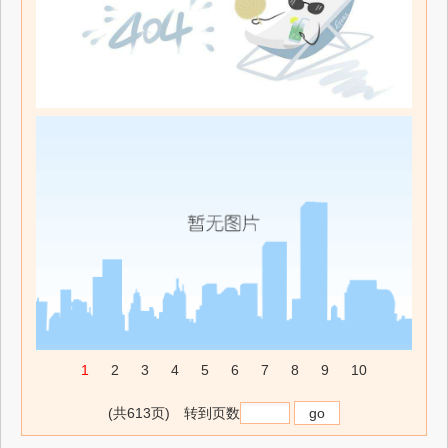
1
2
3
4
5
6
7
8
9
10
(共613页) 转到页数