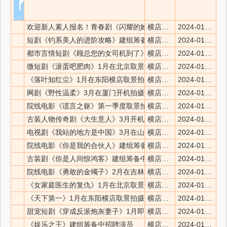
欢迎新人素人报名！青春剧《闪耀的她》等三部演员招募选拔开
横店兔网
2024-01-06 16:25:54
短剧《钓系美人的进阶攻略》建组筹备中招聘角色演员
横店兔网
2024-01-06 09:21:13
都市言情短剧《顾总您的女司机到了》建组筹备中招募演员
横店兔网
2024-01-06 09:20:35
微短剧《滚蛋吧肥肉》1月在北京取景拍摄招募演员角色
横店兔网
2024-01-06 09:20:05
《落叶知红尘》1月在东阳横店取景拍摄招募演员
横店兔网
2024-01-06 09:19:28
网剧《野性温柔》3月在厦门开机拍摄招聘演员
横店兔网
2024-01-06 09:18:51
院线电影《谎言之躯》第一季度取景拍摄招聘演员
横店兔网
2024-01-06 09:17:33
古装人物传奇剧《大生意人》3月开机拍摄招募角色演员
横店兔网
2024-01-05 09:38:46
电视剧《我站的地方是中国》3月在山东等地开机拍摄中招募演
横店兔网
2024-01-05 09:38:00
院线电影《你是我的合伙人》建组筹备中招聘演员
横店兔网
2024-01-05 09:37:05
古装剧《你是人间惊鸿客》建组筹备中招聘演员
横店兔网
2024-01-05 09:36:27
院线电影《勇敢的金镯子》2月在吉林取景拍摄招聘演员
横店兔网
2024-01-05 09:35:50
《女家庭医生的复仇》1月在北京取景拍摄招聘演员角色
横店兔网
2024-01-05 09:35:06
《天下第一》1月在东阳横店取景拍摄招聘演员角色
横店兔网
2024-01-05 09:34:35
甜宠短剧《穿成反派炮灰妻子》1月即将开机拍摄招聘演员
横店兔网
2024-01-05 09:33:54
《娱乐之王》建组筹备中招聘演员
横店兔网
2024-01-05 09:33:18