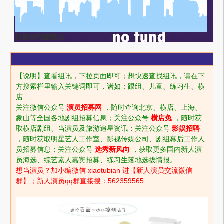
切换到完整模式
影视幕后招聘
【说明】查看组讯，下拉页面即可；想快速查找组讯，请在下
方搜索栏里输入关键词即可，诸如：跟组、儿童、练习生、横
店…
关注微信公众号
演员招募网
，随时查询北京、横店、上海、
象山等全国各地剧组招募信息；关注公众号
横店兔
，随时获
取横店剧组、当演员及旅游追星资讯；关注公众号
影娱招聘
，随时获取明星艺人工作室、影视传媒公司、剧组幕后工作人
员招募信息；关注公众号
选秀新风向
，获取更多国内新人演
员海选、综艺素人嘉宾招募、练习生落地选拔情报。
想当演员？加小编微信 xiaotubian 进【新人演员交流微信
群】；新人演员qq群直接搜：562359565