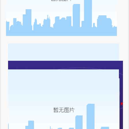
横店演
全国剧
更多选