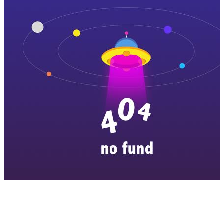
横店剧组新闻
|
旅游百问
|
群演攻略
|
横漂人物
|
横国八卦
|
怎么去
特色店铺
|
明星见面会
|
景区介绍
|
往期剧组动态
|
游玩建议
|
东阳