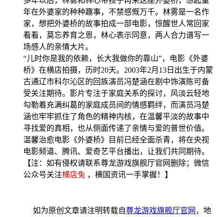
多年以后，林雾和林心带孩子再来这座外婆桥，想起童
年在外婆家的种种趣事，不禁感慨万千。林雾是一名作
家，想把外婆桥的故事拍成一部电影，惊醒世人常回家
看看，莫忘养育之恩，林心表示同意，两人合力谱写一
场感人的亲情大片。
“儿时你是我的依赖，长大我做你的靠山”，电影《外婆
桥》在横店拍摄，历时20天。2003年2月13日出生于内蒙
古通辽市科尔沁区的回族演员冯楚涵在剧中饰演陈可备
受关注期待。影片专注于家庭关系的探讨，风淡云轻地
勾勒着充满纠葛的家庭成员间的情感羁绊，而演员冯楚
涵也牢牢抓住了角色的精神内核，在温馨平淡的故事中
寻找爱的真相，也从侧面传递了亲情与爱的普世价值。
温馨治愈电影《外婆桥》目前已经全面杀青，将在央视
电影频道、腾讯、爱奇艺平台播出，让我们共同期待。
【注：如有侵权请联系尊龙游戏旗舰厅官网删除；微信
公众号关注
横店兔
，横国资讯一手掌握！】
如为原创文章请注明转载自
尊龙游戏旗舰厅官网
，地