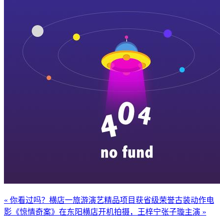
« 你看过吗？横店一旅游演艺精品项目获省级荣誉
古装动作电
影《惊情奇案》在东阳横店开机拍摄，王梓宁张子璇主演 »