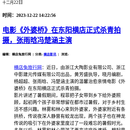
22日
十二月
时间：2023-12-22 14:22:56
电影《外婆桥》在东阳横店正式杀青拍
摄，张雨晗冯楚涵主演
编辑：横店兔旅行网 | 分类:
横店影讯
| 浏览:
横店兔旅行网
：近日，由浙江大陶影业有限公司、浙江
中影建元传媒有限公司出品，黄芳盛执导，晓月编剧，
杨超超、张雨晗、冯楚涵主演的温馨治愈亲情电影《外
婆桥》在东阳横店正式杀青拍摄。
影片讲述了暑假期间，程菲把子女带到乡下给外婆照
顾，起初两个孩子非常想留在都市过暑假，对于乡村生
活不感兴趣。林雾和林心来到外婆家，外婆家附近有条
拱桥，传说夜深人静曾有蛟龙出现，两个孩子也在神龙
传说的吸引下在外婆家里度过了一段难忘的暑假时光。