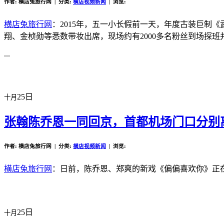
作者: 横店兔旅行网 | 分类:
横店视频新闻
| 浏览:
横店兔旅行网
：2015年，五一小长假前一天，年度古装巨制
翔、金桢勋等悉数带妆出席，现场约有2000多名粉丝到场探
...
25日
十月
张翰陈乔恩一同回京，首都机场门口分别
作者: 横店兔旅行网 | 分类:
横店视频新闻
| 浏览:
横店兔旅行网
：日前，陈乔恩、郑爽的新戏《偏偏喜欢你》正
25日
十月