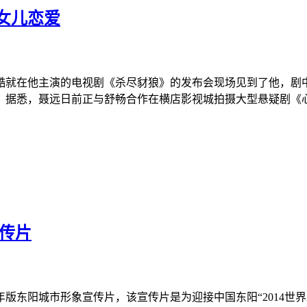
女儿恋爱
酷就在他主演的电视剧《杀尽豺狼》的发布会现场见到了他，剧
。据悉，聂远日前正与舒畅合作在横店影视城拍摄大型悬疑剧《
宣传片
年版东阳城市形象宣传片，该宣传片是为迎接中国东阳“2014世