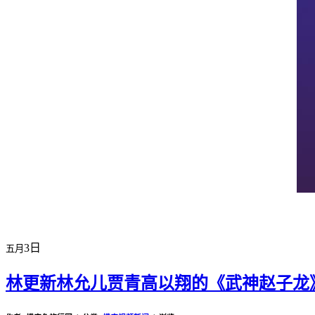
横店剧组新闻
|
旅游百问
|
群演攻略
特色店铺
|
明星见面会
|
景区介绍
|
3日
五月
林更新林允儿贾青高以翔的《武神赵子龙