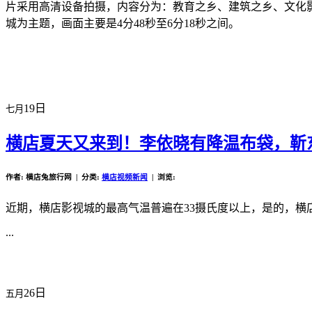
片采用高清设备拍摄，内容分为：教育之乡、建筑之乡、文化
城为主题，画面主要是4分48秒至6分18秒之间。
19日
七月
横店夏天又来到！李依晓有降温布袋，靳
作者: 横店兔旅行网 | 分类:
横店视频新闻
| 浏览:
近期，横店影视城的最高气温普遍在33摄氏度以上，是的，
...
26日
五月