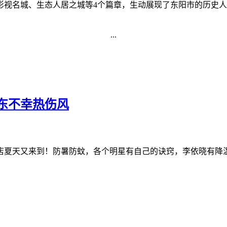
影视名城、生态人居之城等4个篇章，生动展现了东阳市的历史
...
东不幸热伤风
横店夏天又来到！防暑防蚊，各个明星有自己的诀窍，李依晓有降