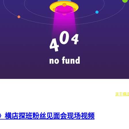
|
横漂人物
|
横国八卦
|
怎么去横店
|
横店本地新闻
|
东阳街头巷闻
|
国内
往期剧组动态
|
游玩建议
|
东阳车站时刻
|
横店车站时刻
关于横
》横店探班粉丝见面会现场视频