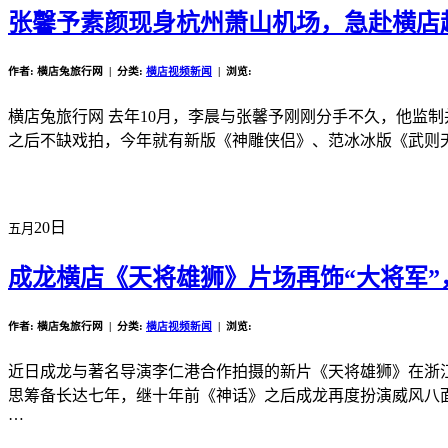
张馨予素颜现身杭州萧山机场，急赴横店
作者: 横店兔旅行网 | 分类:
横店视频新闻
| 浏览:
横店兔旅行网 去年10月，李晨与张馨予刚刚分手不久，他监
之后不缺戏拍，今年就有新版《神雕侠侣》、范冰冰版《武则
20日
五月
成龙横店《天将雄狮》片场再饰“大将军”
作者: 横店兔旅行网 | 分类:
横店视频新闻
| 浏览:
近日成龙与著名导演李仁港合作拍摄的新片《天将雄狮》在浙
思筹备长达七年，继十年前《神话》之后成龙再度扮演威风八面
…