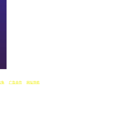
娱闻
| |
景区美图
店兔
|
广告合作
|
网址导航