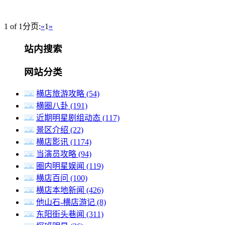
1 of 1
分页:
«
1
»
站内搜索
网站分类
横店旅游攻略
(54)
横圈八卦
(191)
近期明星剧组动态
(117)
景区介绍
(22)
横店影讯
(1174)
当演员攻略
(94)
圈内明星娱闻
(119)
横店百问
(100)
横店本地新闻
(426)
他山石-横店游记
(8)
东阳街头巷闻
(311)