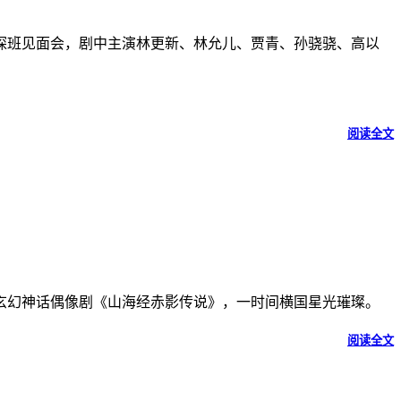
丝探班见面会，剧中主演林更新、林允儿、贾青、孙骁骁、高以
阅读全文
玄幻神话偶像剧《山海经赤影传说》，一时间横国星光璀璨。
阅读全文