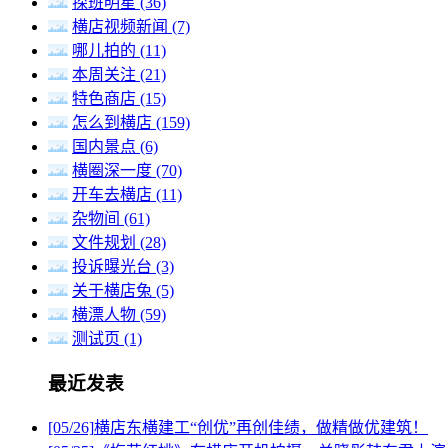
探班明星
(36)
横店视频新闻
(7)
哪儿拍的
(11)
本周关注
(21)
特色商店
(15)
怎么到横店
(159)
国内景点
(6)
横圈深一度
(70)
开车去横店
(11)
杂物间
(61)
文件规划
(28)
投诉曝光台
(3)
关于横店兔
(5)
横漂人物
(59)
测试页
(1)
最近发表
[05/26]
横店东横建工“创优”再创佳绩，做精做优建筑！