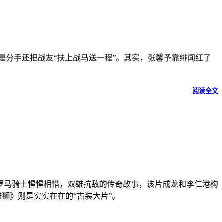
是分手还把战友“扶上战马送一程”。其实，张馨予靠绯闻红了
阅读全文
罗马骑士惺惺相惜，双雄抗敌的传奇故事，该片成龙和李仁港构
狮》则是实实在在的“古装大片”。