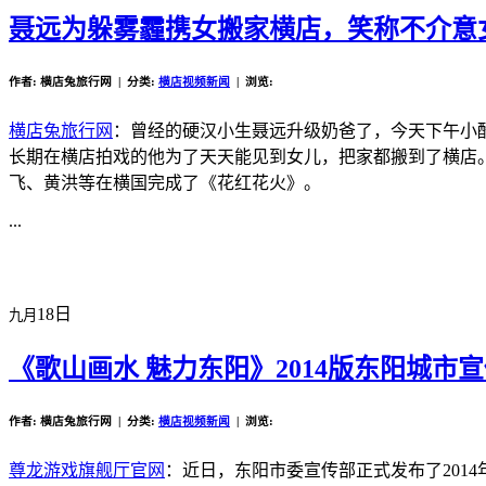
聂远为躲雾霾携女搬家横店，笑称不介意
作者: 横店兔旅行网 | 分类:
横店视频新闻
| 浏览:
横店兔旅行网
：曾经的硬汉小生聂远升级奶爸了，今天下午小
长期在横店拍戏的他为了天天能见到女儿，把家都搬到了横店
飞、黄洪等在横国完成了《花红花火》。
...
18日
九月
《歌山画水 魅力东阳》2014版东阳城市
作者: 横店兔旅行网 | 分类:
横店视频新闻
| 浏览:
尊龙游戏旗舰厅官网
：近日，东阳市委宣传部正式发布了2014