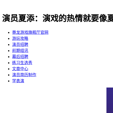
演员夏添：演戏的热情就要像
尊龙游戏旗舰厅官网
​游玩攻略
​演员招聘
​前期组讯
​幕后招聘
​练习生选秀
文章中心
演员简历制作
学表演