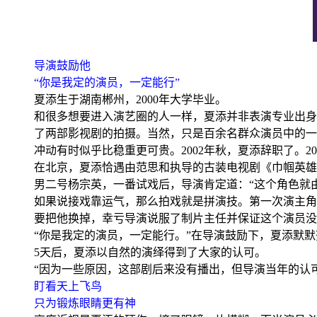
导演鼓励他
“你是我定的演员，一定能行”
夏添生于湖南郴州，2000年大学毕业。
和很多想要进入演艺圈的人一样，夏添并非表演专业出身
了两部影视剧的拍摄。当然，只是百余名群众演员中的一
冲动有时似乎比稳重更可贵。2002年秋，夏添辞职了。2
在北京，夏添恰遇由范思和执导的古装电视剧《巾帼英雄
男二号杨宗英，一番试戏后，导演肯定道：“这个角色就
如果说接戏靠运气，那么拍戏就是拼演技。第一次演主角
要把他换掉，幸亏导演说服了制片主任并保证这个演员没
“你是我定的演员，一定能行。”在导演鼓励下，夏添默
5天后，夏添以自然的演绎得到了大家的认可。
“因为一些原因，这部剧后来没有播出，但导演当年的认
盯看天上飞鸟
只为锻炼眼睛更有神