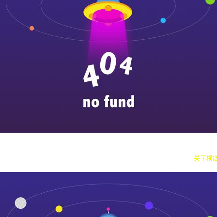
|
横漂人物
|
横国八卦
|
怎么去横店
|
横店本地新闻
|
东阳街头巷闻
|
国内
往期剧组动态
|
游玩建议
|
东阳车站时刻
|
横店车站时刻
关于横