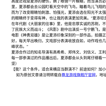
高度近视是夏添的硬伤，摘了眼镜一片模糊，而当演员必
里，夏添都会去公园盯看天空中的飞鸟，瞄着鸟儿飞翔的
而为了改变眼睛怕刺激、怕强光，夏添会选在阳光不太强
的眼睛终于变得有神，也让我的表演更加完美。”夏添坦
在年代剧《大丽家的往事》里，他是忠厚实诚的苏刚，不
了民族大义而战斗；《风影》剧中出演反一号宁鹏飞，是
电影《神勇双雄》是让夏添印象深刻的一部作品，拍摄正
好，每天早出晚归，文戏部分表演收放自如，动作戏也几
峰状态。”
夏添合作过的知名导演有高希希、郑伟文、刘信义、王利
每一部参演过的作品播出后，夏添都会从头到尾仔细看一
坚）
【我？这个条件，适合来横店当群演不？前途如何？加小
如为原创文章请注明转载自
尊龙游戏旗舰厅官网
，地