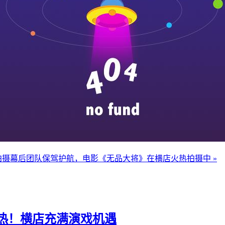
拍摄
幕后团队保驾护航，电影《无品大将》在横店火热拍摄中 »
热！横店充满演戏机遇