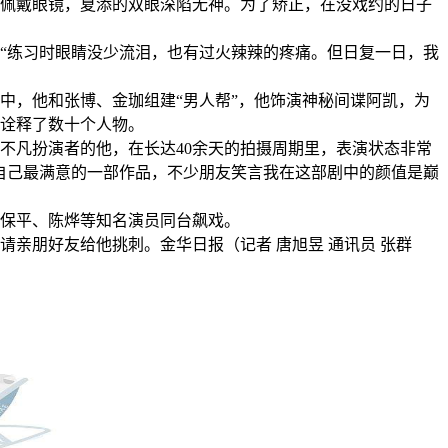
佩戴眼镜，夏添的双眼深陷无神。为了矫正，在没戏约的日子
“练习时眼睛没少流泪，也有过火辣辣的疼痛。但日复一日，我
中，他和张博、金珈组建“男人帮”，他饰演神秘间谍阿凯，为
，诠释了数十个人物。
不凡扮演者的他，在长达40余天的拍摄周期里，表演状态非常
自己最满意的一部作品，不少朋友笑言我在这部剧中的颜值是巅
保平、陈烨等知名演员同台飙戏。
亲朋好友给他挑刺。金华日报（记者 唐旭昱 通讯员 张群