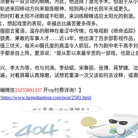
须要有一双灵动的眼睛。为此，他选择了激光手术。但由于从小
轨迹来回移动方向来锻炼眼神，短则两小时长则半天或更久。
烈时盯着太阳不闭眼或不眨眼，来训练眼睛适应太阳光的刺激。
言，想起戏里的表现，幸福总比痛苦要多得多。
擅甜言蜜语，温存的眼神在羞涩中传情；在电视剧《绝命追踪》
骁勇、果敢的军事人才……近14年，他出演了百余部影视作品
值三伏天，每天40摄氏度的高温令人抓狂。作为剧中老千高手刘
乎都亲自上阵，夏添说：“是从影以来最辛苦的一部戏，也是让
兴、李大为等，也与刘涛、李幼斌、宋春丽、张博、蒋梦婕、沈
遍，对着屏幕认真琢磨，试想若重演一次又该如何去诠释，或邀请
编微信
13255891337
开vip付费详询！】
址
https://www.hengdiantour.com/post/2581.html