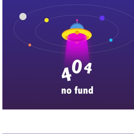
横店剧组新闻
|
旅游百问
|
群演攻略
|
横漂人物
|
横国八卦
|
怎么去
特色店铺
|
明星见面会
|
景区介绍
|
往期剧组动态
|
游玩建议
|
东阳