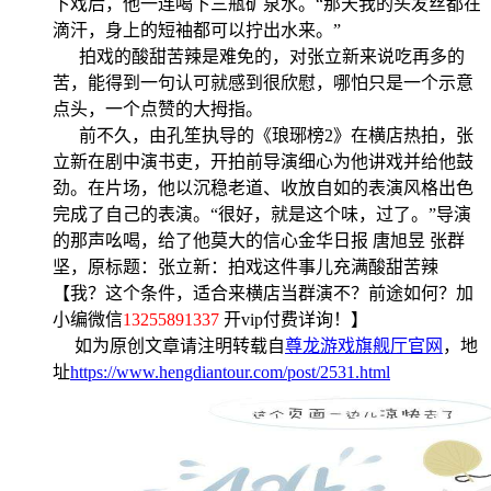
下戏后，他一连喝下三瓶矿泉水。“那天我的头发丝都在
滴汗，身上的短袖都可以拧出水来。”
拍戏的酸甜苦辣是难免的，对张立新来说吃再多的
苦，能得到一句认可就感到很欣慰，哪怕只是一个示意
点头，一个点赞的大拇指。
前不久，由孔笙执导的《琅琊榜2》在横店热拍，张
立新在剧中演书吏，开拍前导演细心为他讲戏并给他鼓
劲。在片场，他以沉稳老道、收放自如的表演风格出色
完成了自己的表演。“很好，就是这个味，过了。”导演
的那声吆喝，给了他莫大的信心金华日报 唐旭昱 张群
坚，原标题：张立新：拍戏这件事儿充满酸甜苦辣
【我？这个条件，适合来横店当群演不？前途如何？加
小编微信
13255891337
开vip付费详询！】
如为原创文章请注明转载自
尊龙游戏旗舰厅官网
，地
址
https://www.hengdiantour.com/post/2531.html