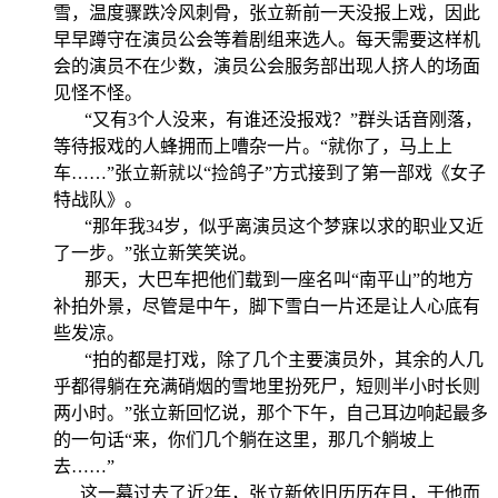
雪，温度骤跌冷风刺骨，张立新前一天没报上戏，因此
早早蹲守在演员公会等着剧组来选人。每天需要这样机
会的演员不在少数，演员公会服务部出现人挤人的场面
见怪不怪。
“又有3个人没来，有谁还没报戏？”群头话音刚落，
等待报戏的人蜂拥而上嘈杂一片。“就你了，马上上
车……”张立新就以“捡鸽子”方式接到了第一部戏《女子
特战队》。
“那年我34岁，似乎离演员这个梦寐以求的职业又近
了一步。”张立新笑笑说。
那天，大巴车把他们载到一座名叫“南平山”的地方
补拍外景，尽管是中午，脚下雪白一片还是让人心底有
些发凉。
“拍的都是打戏，除了几个主要演员外，其余的人几
乎都得躺在充满硝烟的雪地里扮死尸，短则半小时长则
两小时。”张立新回忆说，那个下午，自己耳边响起最多
的一句话“来，你们几个躺在这里，那几个躺坡上
去……”
这一幕过去了近2年，张立新依旧历历在目，于他而