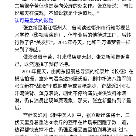
言虽很辛苦但也是走向荧屏的处女作。张立新说：“与其
说那天在演戏，不如说就是个活道具。”
认可是最大的鼓励
张立新是浙江衢州人，曾就读过衢州市行知影视艺
术学校（影视表演班），但毕业后的他待过工厂，后转
行做了名“美发师”。2015年冬天，他和千万追梦者一样
来到了横店。
做演员很辛苦，打来横店那天起，张立新就告诉自
己，既然选择了就得坚持。
2016年夏天，由闫东担纲总导演的纪录片《长征》在
横店拍摄，室外气温高达36摄氏度，剧中扮演八路军的
张立新在“战壕”里或躺或坐或背枪跑步，奋战近2小时。
汗流浃背、浑身滚烫，剧组不停给演员提供饮料冰淇
淋，仍有演员出现晕厥现象，那天，张立新坚持到了最
后。
宫廷玄幻剧《柜中美人》中，张立新出演将士，三
伏天里身着重达30余斤的盔甲在片场来回跑了数十遍，
热得都快支撑不住，仍强忍难受直至拍到导演喊“过”。