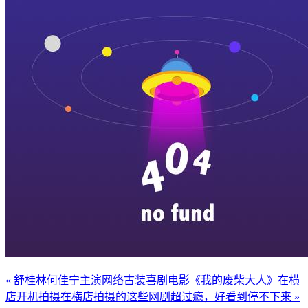
« 舒桂林何佳宁主演网络古装喜剧电影《我的废柴大人》在横
店开机拍摄
在横店拍摄的这些网剧超过瘾，好看到停不下来 »