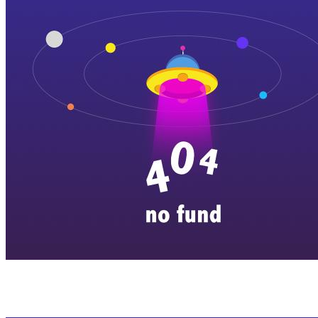
横店剧组新闻
|
旅游百问
|
群演攻略
|
横漂人物
|
横国八卦
|
怎么去
特色店铺
|
明星见面会
|
景区介绍
|
往期剧组动态
|
游玩建议
|
东阳