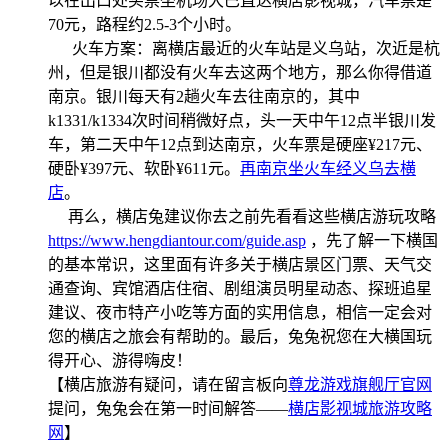
以在出口处买票坐机场大巴直达横店影视城，汽车票是
70元，路程约2.5-3个小时。
火车方案：离横店最近的火车站是义乌站，次近是杭
州，但是银川都没有火车去这两个地方，那么你得借道
南京。银川每天有2趟火车去往南京的，其中
k1331/k1334次时间稍微好点，头一天中午12点半银川发
车，第二天中午12点到达南京，火车票是硬座¥217元、
硬卧¥397元、软卧¥611元。
再南京坐火车经义乌去横
店
。
再么，横店兔建议你去之前先看看这些横店游玩攻略
https://www.hengdiantour.com/guide.asp
，先了解一下横国
的基本常识，这里面有许多关于横店景区门票、天气交
通查询、宾馆酒店住宿、剧组演员明星动态、探班追星
建议、夜市特产小吃等方面的实用信息，相信一定会对
您的横店之旅会有帮助的。最后，兔兔祝您在大横国玩
得开心、游得嗨皮！
【横店旅游有疑问，请在留言板向
尊龙游戏旗舰厅官网
提问，兔兔会在第一时间解答——
横店影视城旅游攻略
网
】