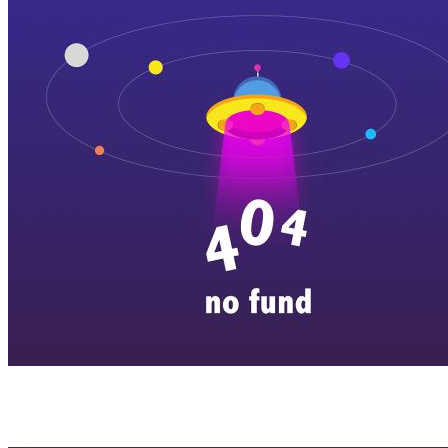
横店剧组新闻
|
旅游百问
|
群演攻略
|
横漂人物
|
横国八卦
|
怎么去
特色店铺
|
明星见面会
|
景区介绍
|
往期剧组动态
|
游玩建议
|
东阳