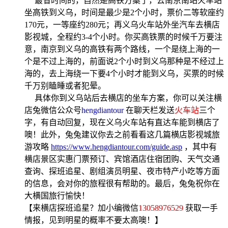
最省时间的，自然是高铁方案了，去南京南站火车站
坐高铁到义乌，时间是最少是2个小时，票价二等软座约
170元，一等座约280元；再义乌火车站外坐汽车去横店
影视城，全程约3-4个小时。你买高铁票的时候千万要注
意，南京到义乌的高铁有两个路线，一个是绕上海的一
个是不过上海的，前面说2个小时到义乌那种是不经过上
海的，去上海绕一下要4个小时才能到义乌，买票的时候
千万别瞌睡或者犯晕。
具体你到义乌站后去横店的坐车方案，你可以关注横
店兔微信公众号
hengdiantour
在聊天栏发送
火车站
三个
字，有自动回复，现在义乌火车站有直达车能到横店了
噢！此外，兔兔建议你去之前看看这几篇横店影视城旅
游攻略
https://www.hengdiantour.com/guide.asp
，其中有
横店景区实惠门票预订、宾馆酒店住宿团购、天气交通
查询、探班追星、剧组演员明星、夜市特产小吃等方面
的信息，会对你的旅程很有帮助的。最后，兔兔祝你在
大横国旅行愉快！
【来横店探班追星？加小编微信
13058976529
获取一手
情报，见到明星的概率不要太高噢！】