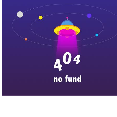
横店剧组新闻
|
旅游百问
|
群演攻略
|
横漂人物
|
横国八卦
|
怎么去
特色店铺
|
明星见面会
|
景区介绍
|
往期剧组动态
|
游玩建议
|
东阳