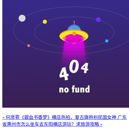
« 何彦霓《碧血书香梦》横店热拍，复古旗袍扮民国女神
广东
省惠州市怎么坐车去东阳横店游玩？求旅游攻略 »