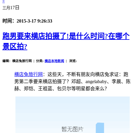
»
17日
三月
时间：2015-3-17 9:26:33
跑男要来横店拍摄了!是什么时间?在哪个
景区拍?
编辑：横店兔旅行网 | 分类:
横店本地新闻
| 浏览:
横店兔旅行网
：
这些天，不断有朋友向横店兔求证：跑
男第二季要来横店拍摄了？邓超、
angelababy
、李晨、陈
赫、郑恺、王祖蓝、包贝尔等明星都会来么？