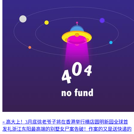
« 高大上！3月底徐老爷子将在香港举行横店圆明新园全球首
发礼
浙江东阳最高端的别墅女尸案告破！作案的又是送快递的