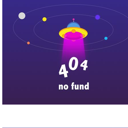
横店剧组新闻
|
旅游百问
|
群演攻略
|
横漂人物
|
横国八卦
|
怎么去
特色店铺
|
明星见面会
|
景区介绍
|
往期剧组动态
|
游玩建议
|
东阳