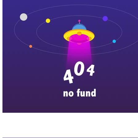
横店剧组新闻
|
旅游百问
|
群演攻略
|
横漂人物
|
横国八卦
|
怎么去
特色店铺
|
明星见面会
|
景区介绍
|
往期剧组动态
|
游玩建议
|
东阳