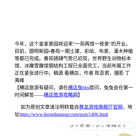
今年，这个皇家景园将迎来“一苑两馆一夜景”的开业。
目前，圆明新园•春苑一期土建、彩绘、布景、灌木种植
等都已完成。春苑磅礴气势已初现，世界野生动物标本
馆、冰雕雪雕馆钢结构工程已全面完工，当前布展工作
正在紧张进行中。稿源 看横店，作者 陈亚君，摄影 丁
夷峰
【横店旅游有疑问，请在
横店兔bbs
提问，兔兔会在第一
时间解答——
横店旅游攻略网
】
如为原创文章请注明转载自
尊龙游戏旗舰厅官网
，地
址
https://www.hengdiantour.com/post/1406.html