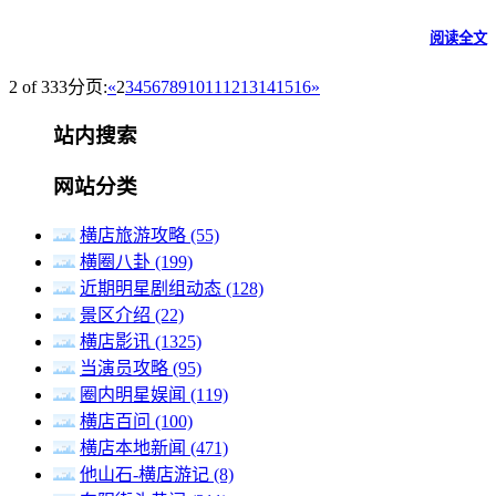
阅读全文
2 of 333
分页:
«
2
3
4
5
6
7
8
9
10
11
12
13
14
15
16
»
站内搜索
网站分类
横店旅游攻略
(55)
横圈八卦
(199)
近期明星剧组动态
(128)
景区介绍
(22)
横店影讯
(1325)
当演员攻略
(95)
圈内明星娱闻
(119)
横店百问
(100)
横店本地新闻
(471)
他山石-横店游记
(8)