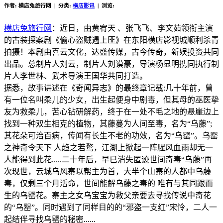
作者: 横店兔旅行网 | 分类:
横店影讯
| 浏览:
横店兔旅行网
：近日，由黄宥天 、张飞飞、李文茹领衔主演
的古装探案剧《偷心盗贼遇上匪》在东阳横店影视城顺利杀青
拍摄！本剧由喜云文化，达盛传媒，古今传奇，新娱投资共同
出品。总制片人刘云，制片人刘谟豪，导演杨显明携同执行制
片人李世林、武术导演王国华共同打造。
据悉，故事讲述在《奇闻异志》的最终章记载:几十年前，曾
有一位名叫柔儿的少女，出生起便身中剧毒，但其母的巫医挚
友为救柔儿，苦心钻研解药，终于在一处不毛之地的悬崖边上
找到一种双生相克的植物，其藤蔓为人间至毒，名为“乌藤”;
其花朵可治百病，传闻有长生不老的功效，名为“乌罂”。乌罂
之神奇令天下 人趋之若鹜，江湖上掀起一阵腥风血雨却无一
人能得到此花.....二十年后，早已消失匿迹世间奇毒“乌藤”再
次现世，云城乌风寨以帮主为首，大半个山寨的人都中乌藤
毒，仅剩三个月活命，世间能解乌藤之毒的 唯有与其同跟而
生的乌罂花。寨主之女乌宝宝为救父亲要去寻找传说中奇花
的“乌罂”。同时遇到了同样目的的“邪盗一支红”宋怜，二人一
起结伴寻找乌罂的秘密......