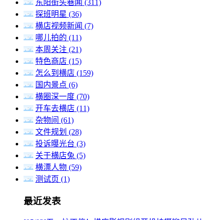
东阳街头巷闻
(311)
探班明星
(36)
横店视频新闻
(7)
哪儿拍的
(11)
本周关注
(21)
特色商店
(15)
怎么到横店
(159)
国内景点
(6)
横圈深一度
(70)
开车去横店
(11)
杂物间
(61)
文件规划
(28)
投诉曝光台
(3)
关于横店兔
(5)
横漂人物
(59)
测试页
(1)
最近发表