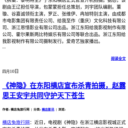
《拆案：黎明将至》于东阳横店正式官宣开机拍摄。据悉，该
剧由王辽担任导演，包蒙蒙担任总策划，刘宇团队编剧。董
璇、谷嘉诚领衔主演，罗正、张维伊、冉旭特别主演，由成都
市电影集团有限责任公司、给我至作（重庆）文化科技有限公
司、浙江恩惜影业有限公司出品。浙江东阳给我影视制作有限
公司、霍尔果斯两比特娱乐有限公司等联合出品。浙江东阳给
我影视制作有限公司摄制发行。爱奇艺独家播出。
...
阅读全文
10日
四月
《神隐》在东阳横店宣布杀青拍摄，赵露
思王安宇共同守护天下苍生
作者: 横店兔旅行网 | 分类:
横店影讯
| 浏览:
横店兔旅行网
：近日，电视剧《神隐》在浙江横店影视城正式