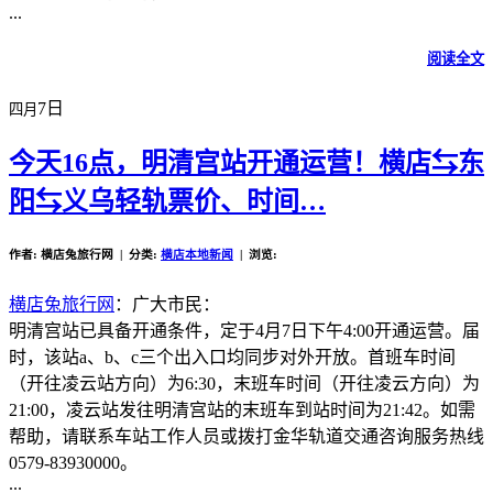
...
阅读全文
7日
四月
今天16点，明清宫站开通运营！横店⇆东
阳⇆义乌轻轨票价、时间…
作者: 横店兔旅行网 | 分类:
横店本地新闻
| 浏览:
横店兔旅行网
：广大市民：
明清宫站已具备开通条件，定于4月7日下午4:00开通运营。届
时，该站a、b、c三个出入口均同步对外开放。首班车时间
（开往凌云站方向）为6:30，末班车时间（开往凌云方向）为
21:00，凌云站发往明清宫站的末班车到站时间为21:42。如需
帮助，请联系车站工作人员或拨打金华轨道交通咨询服务热线
0579-83930000。
...