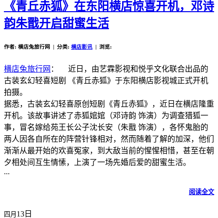
《青丘赤狐》在东阳横店惊喜开机，邓诗
韵朱戬开启甜蜜生活
作者: 横店兔旅行网 | 分类:
横店影讯
| 浏览:
横店兔旅行网
： 近日，由艺霖影视和悦乎文化联合出品的
古装玄幻轻喜短剧 《青丘赤狐》于东阳横店影视城正式开机
拍摄。
据悉，古装玄幻轻喜原创短剧《青丘赤狐》，近日在横店隆重
开机。该故事讲述了赤狐婠婠（邓诗韵 饰演）为调查猎狐一
事，冒名嫁给苑王长公子沈长安（朱戬 饰演），各怀鬼胎的
两人因各自所在的阵营针锋相对，然而随着了解的加深，他们
渐渐从最开始的欢喜冤家，到大敌当前的惺惺相惜，甚至在朝
夕相处间互生情愫，上演了一场先婚后爱的甜蜜生活。
...
阅读全文
13日
四月