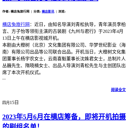
作者: 横店兔旅行网 | 分类:
横店影讯
| 浏览:
横店兔旅行网
：近日，由知名导演刘青松执导，青年演员李柏
言、方子怡等领衔主演的古装剧《九州与君行》于2023年4月
13日上午在横店影视城开机。
本剧由大橙树（北京）文化集团有限公司、华梦世纪影业（海
南）有限公司出品等公司联合出品。开机当日，大橙树文化集
团董事长杨宇农女士，云南喜魁董事长沈姝君女士，总制片人
丛巍先生、隋晓楠女士、出品人导演刘青松先生与主创团队出
席了本次开机仪式。
...
阅读全文
15日
四月
2023年5月6月在横店筹备，即将开机拍摄
的剧组名单！