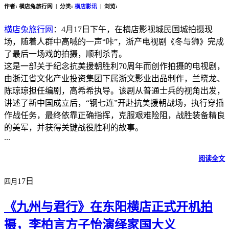
作者: 横店兔旅行网 | 分类:
横店影讯
| 浏览:
横店兔旅行网
：4月17日下午，在横店影视城民国城拍摄现
场，随着人群中高喊的一声“咔”，浙产电视剧《冬与狮》完成
了最后一场戏的拍摄，顺利杀青。
这是一部关于纪念抗美援朝胜利70周年而创作拍摄的电视剧，
由浙江省文化产业投资集团下属浙文影业出品制作，兰晓龙、
陈琼琼担任编剧，高希希执导。该剧从普通士兵的视角出发，
讲述了新中国成立后，“钢七连”开赴抗美援朝战场，执行穿插
作战任务，最终依靠正确指挥，克服艰难险阻，战胜装备精良
的美军，并获得关键战役胜利的故事。
...
阅读全文
17日
四月
《九州与君行》在东阳横店正式开机拍
摄，李柏言方子怡演绎家国大义