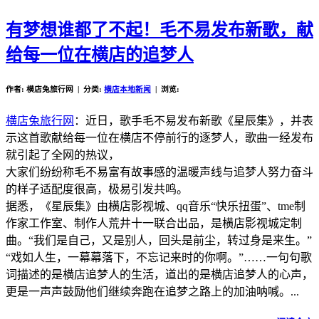
有梦想谁都了不起！毛不易发布新歌，献
给每一位在横店的追梦人
作者: 横店兔旅行网 | 分类:
横店本地新闻
| 浏览:
横店兔旅行网
：近日，歌手毛不易发布新歌《星辰集》，并表
示这首歌献给每一位在横店不停前行的逐梦人，歌曲一经发布
就引起了全网的热议，
大家们纷纷称毛不易富有故事感的温暖声线与追梦人努力奋斗
的样子适配度很高，极易引发共鸣。
据悉，《星辰集》由横店影视城、qq音乐“快乐扭蛋”、tme制
作家工作室、制作人荒井十一联合出品，是横店影视城定制
曲。“我们是自己，又是别人，回头是前尘，转过身是来生。”
“戏如人生，一幕幕落下，不忘记来时的你啊。”……一句句歌
词描述的是横店追梦人的生活，道出的是横店追梦人的心声，
更是一声声鼓励他们继续奔跑在追梦之路上的加油呐喊。...