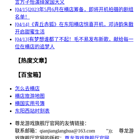
言方子怡演绎家国大义
[04/15]
2023年5月6月在横店筹备，即将开机拍摄的剧组
名单！
[04/14]
《青丘赤狐》在东阳横店惊喜开机，邓诗韵朱戬
开启甜蜜生活
[04/13]
有梦想谁都了不起！毛不易发布新歌，献给每一
位在横店的追梦人
【热度文章】
【百宝箱】
怎么去横店
横店旅游地图
横国实用号簿
东阳西站时刻表
尊龙游戏旗舰厅官网的友情链接：
联系邮箱：
qianjianglanghua@163.com
")); 尊龙游
戏旗舰厅官网的版权：
尊龙游戏旗舰厅官网