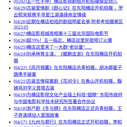
[05/02]
五一忙不停！横店影视剧组开机拍摄铆足劲儿
[04/29]
古装爱情剧《颜心记》在东阳横店开机拍摄 ，罗
云熙宋轶携手寻爱江湖演绎命定情缘
[04/28]
近期在横店拍戏的剧组明星名单,附参考拍摄景区
2023.05
[04/27]
横店影视城亮相第十三届北京国际电影节
[04/26]
超70%！五一临近，横店这里民宿预订火爆
[04/25]
横店这里来了一大群“老玩童”......
[04/24]
刘承林等主演，《鲲鹏击浪》在东阳横店开机拍
摄
[04/22]
《风月锦囊》在东阳横店杀青拍摄，胡冰卿翟子
路携手破案
[04/21]
古装言情探案剧《花间令》在象山开机拍摄，鞠
婧祎刘学义首搭古装
[04/19]
为横店影视文化产业插上科技“翅膀” 东阳市政府
与中国电影科学技术研究所签署合作协议
[04/18]
浙产剧《冬与狮》在东阳横店正式杀青拍摄，王
子奇演绎动人爱国故事
[04/17]
《九州与君行》在东阳横店正式开机拍摄，李柏