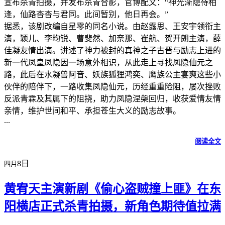
宣布杀青拍摄，并发布杀青合影，官博配文：“神光渐隐待相
逢，仙路杳杳与君同。此间暂别，他日再会。”
据悉，该剧改编自星零的同名小说。由赵露思、王安宇领衔主
演，颖儿、李昀锐、曹斐然、加奈那、崔航、贺开朗主演，薛
佳凝友情出演。讲述了神力被封的真神之子古晋与励志上进的
新一代凤皇凤隐因一场意外相识，从此走上寻找凤隐仙元之
路，此后在水凝兽阿音、妖族狐狸鸿奕、鹰族公主宴爽这些小
伙伴的陪伴下，一路收集凤隐仙元，历经重重险阻，屡次挫败
反派青霖及其属下的阻挠，助力凤隐涅槃回归，收获爱情友情
亲情，维护世间和平、承担苍生大义的励志故事。
...
阅读全文
8日
四月
黄宥天主演新剧《偷心盗贼撞上匪》在东
阳横店正式杀青拍摄，新角色期待值拉满