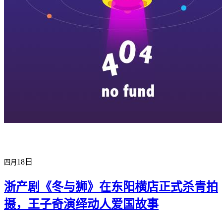
横店剧组新闻
|
旅游百问
|
群演攻略
|
横漂人物
|
横国八卦
|
怎么去
特色店铺
|
明星见面会
|
景区介绍
|
往期剧组动态
|
游玩建议
|
东阳
18日
四月
浙产剧《冬与狮》在东阳横店正式杀青拍
摄，王子奇演绎动人爱国故事