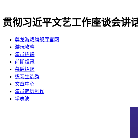
贯彻习近平文艺工作座谈会讲话
尊龙游戏旗舰厅官网
​游玩攻略
​演员招聘
​前期组讯
​幕后招聘
​练习生选秀
文章中心
演员简历制作
学表演