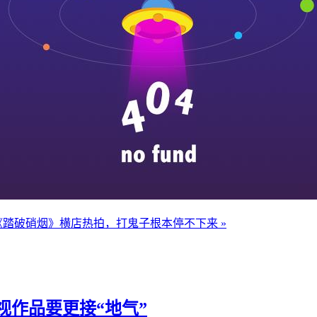
踏破硝烟》横店热拍，打鬼子根本停不下来 »
作品要更接“地气”