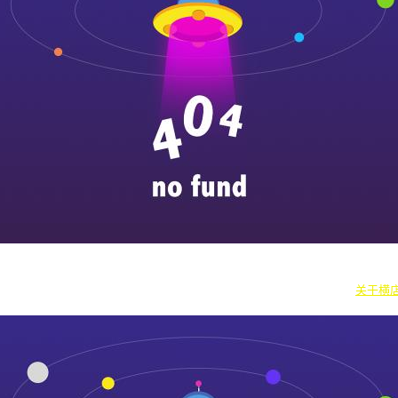
|
横漂人物
|
横国八卦
|
怎么去横店
|
横店本地新闻
|
东阳街头巷闻
|
国内
往期剧组动态
|
游玩建议
|
东阳车站时刻
|
横店车站时刻
关于横