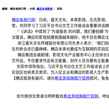
编辑：横店兔旅行网 | 分类:
横店本地新闻
| 浏览:
横店兔旅行网
：日前，盛天文化、本真影视、左氏影视、
堂，共同学习了习近平总书记文艺工作座谈会重要讲话精
“《讲话》中提到了‘为谁服务’的问题，我们要拍摄‘
沈雷说，横店的影视拍摄氛围越来越好，他不仅在横店注
浙江盛天文化传媒股份有限公司负责人表示：“我们拍
生的新业态已露峥嵘，横店未来也要成为互联网的实验区
横店集团总裁助理、影视文化产业服务中心主任徐长征
艺作品，不仅要求作品有正能量，创作人员也要有正能量
东阳市领导指出，习近平总书记在文艺工作座谈会上的重
实验区也将责无旁贷，为入区企业和横店的影视人生产影
【横店旅游有疑问，请向
尊龙游戏旗舰厅官网
提问，兔兔
如为原创文章请注明转载自
尊龙游戏旗舰厅官网
，地