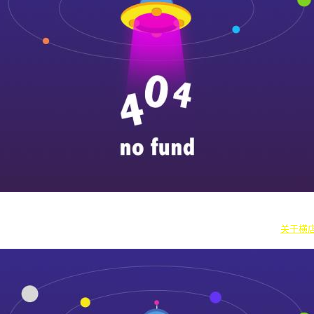
|
横漂人物
|
横国八卦
|
怎么去横店
|
横店本地新闻
|
东阳街头巷闻
|
国内
往期剧组动态
|
游玩建议
|
东阳车站时刻
|
横店车站时刻
关于横