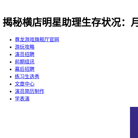
揭秘横店明星助理生存状况：
尊龙游戏旗舰厅官网
​游玩攻略
​演员招聘
​前期组讯
​幕后招聘
​练习生选秀
文章中心
演员简历制作
学表演