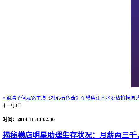
« 阚清子何晟铭主演《杜心五传奇》在横店江南水乡热拍
横国
3日
十一月
时间：2014-11-3 13:2:36
揭秘横店明星助理生存状况：月薪两三千