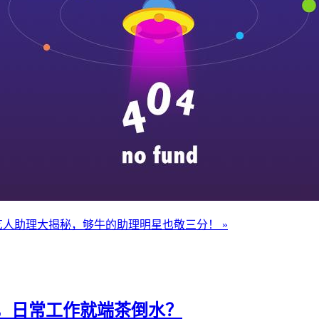
艺人助理大揭秘，够牛的助理明星也敬三分！ »
，日常工作就端茶倒水？