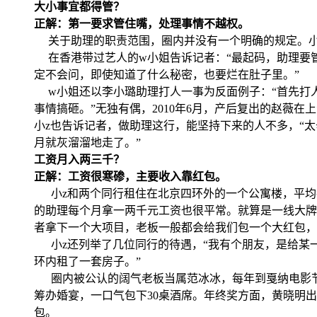
大小事宜都得管？
正解：第一要求管住嘴，处理事情不越权。
关于助理的职责范围，圈内并没有一个明确的规定。小
在香港带过艺人的w小姐告诉记者：“最起码，助理要
定不会问，即使知道了什么秘密，也要烂在肚子里。”
w小姐还以李小璐助理打人一事为反面例子：“首先打
事情搞砸。”无独有偶，2010年6月，产后复出的赵
小z也告诉记者，做助理这行，能坚持下来的人不多，“
月就灰溜溜地走了。”
工资月入两三千？
正解：工资很寒碜，主要收入靠红包。
小z和两个同行租住在北京四环外的一个公寓楼，平均每人
的助理每个月拿一两千元工资也很平常。就算是一线大牌艺
者拿下一个大项目，老板一般都会给我们包一个大红包，
小z还列举了几位同行的待遇，“我有个朋友，是给某一
环内租了一套房子。”
圈内被公认的阔气老板当属范冰冰，每年到戛纳电影节
筹办婚宴，一口气包下30桌酒席。年终奖方面，黄晓明
包。