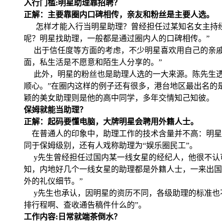
入行门槛:明星助理靠招聘？
正解：主要靠圈内口碑相传，亲友和粉丝是主要人选。
怎样才能入行当明星助理？曾经担任过某知名女主持经
呢？明星找助理，一般都是通过圈内人的口碑相传。”
出于信任度等方面的考虑，不少明星喜欢用自己的亲戚朋
面，私生活是不愿意和陌生人分享的。”
此外，明星的粉丝也是助理人选的一大来源。陈先生透
顺心。”在圈内这样的例子还有很多，港台地区最出名的是
颖的美女助理则是他的高中同学，多年交情知己知彼。
保姆就能当助理？
正解：起码要懂电脑，大牌明星会聘用外籍人士。
在普通人的印象中，助理工作的技术含量并不高：明星出
同于保姆级别，还有人戏称助理为“娱乐圈民工”。
y先生曾经担任过国内某一线女星的经纪人，他很不认可
知，内地好几个一线女星的助理都是外籍人士，一来出国
外的礼仪细节。”
y先生也承认，因明星的资历不同，各级助理的标准也
排行程啊、查收通告稿件什么的”。
工作内容:日常就端茶倒水？