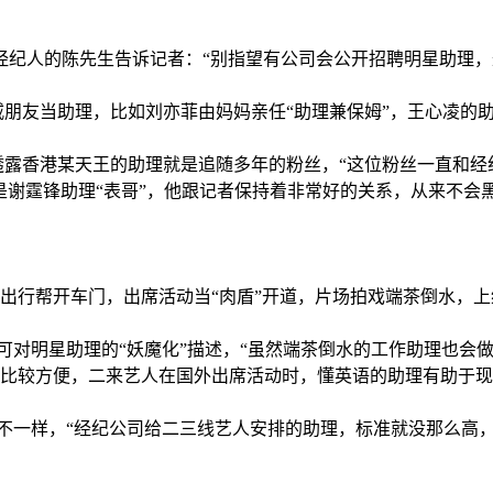
纪人的陈先生告诉记者：“别指望有公司会公开招聘明星助理，
友当助理，比如刘亦菲由妈妈亲任“助理兼保姆”，王心凌的助
露香港某天王的助理就是追随多年的粉丝，“这位粉丝一直和经
谢霆锋助理“表哥”，他跟记者保持着非常好的关系，从来不会黑脸
行帮开车门，出席活动当“肉盾”开道，片场拍戏端茶倒水，上
对明星助理的“妖魔化”描述，“虽然端茶倒水的工作助理也会
比较方便，二来艺人在国外出席活动时，懂英语的助理有助于现
不一样，“经纪公司给二三线艺人安排的助理，标准就没那么高