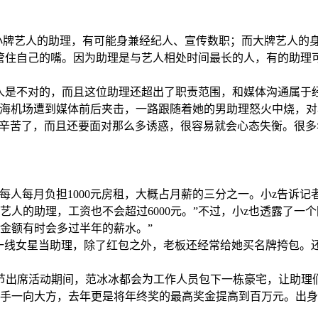
牌艺人的助理，有可能身兼经纪人、宣传数职；而大牌艺人的身
管住自己的嘴。因为助理是与艺人相处时间最长的人，有的助理
人是不对的，而且这位助理还超出了职责范围，和媒体沟通属于
薇在上海机场遭到媒体前后夹击，一路跟随着她的男助理怒火中烧，
太辛苦了，而且还要面对那么多诱惑，很容易就会心态失衡。很
每月负担1000元房租，大概占月薪的三分之一。小z告诉记者：“
人的助理，工资也不会超过6000元。”不过，小z也透露了一
金额有时会多过半年的薪水。”
线女星当助理，除了红包之外，老板还经常给她买名牌挎包。还
出席活动期间，范冰冰都会为工作人员包下一栋豪宅，让助理们
出手一向大方，去年更是将年终奖的最高奖金提高到百万元。出身