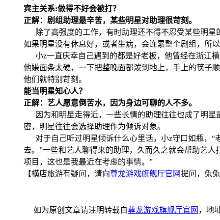
宾主关系:做得不好会被打？
正解：剧组助理最辛苦，某些明星对助理很苛刻。
除了高强度的工作，有时助理还不得不忍受某些明星的
如果明星没有休息好，或者生病，会连累整个剧组，所以
小z一直庆幸自己遇到的都是好老板，他曾经在浙江横店
他嫌面条太硬，一下把整晚面都泼到地上，手上的筷子顺
他们就特别苛刻。
能当明星知心人？
正解：艺人愿意倒苦水，因为身边可聊的人不多。
因为和明星走得近，一些长情的助理往往也成了明星最
密，明星往往会选择助理作为倾诉对象。
对于自己听过明星倾诉什么心里话，小z守口如瓶，“
去。”一些和艺人聊得来的助理，久而久之就会帮助艺人
项目，这也是我最近在考虑的事情。”
【横店旅游有疑问，请向
尊龙游戏旗舰厅官网
提问，兔兔
如为原创文章请注明转载自
尊龙游戏旗舰厅官网
，地