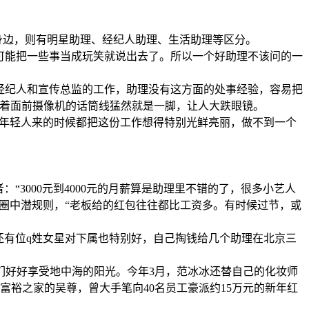
边，则有明星助理、经纪人助理、生活助理等区分。
可能把一些事当成玩笑就说出去了。所以一个好助理不该问的一
经纪人和宣传总监的工作，助理没有这方面的处事经验，容易把
对着面前摄像机的话筒线猛然就是一脚，让人大跌眼镜。
多年轻人来的时候都把这份工作想得特别光鲜亮丽，做不到一个
3000元到4000元的月薪算是助理里不错的了，很多小艺人
个圈中潜规则，“老板给的红包往往都比工资多。有时候过节，或
有位q姓女星对下属也特别好，自己掏钱给几个助理在北京三
好好享受地中海的阳光。今年3月，范冰冰还替自己的化妆师
富裕之家的吴尊，曾大手笔向40名员工豪派约15万元的新年红