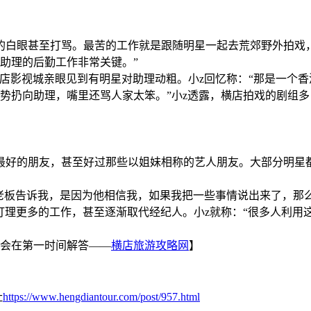
白眼甚至打骂。最苦的工作就是跟随明星一起去荒郊野外拍戏，
助理的后勤工作非常关键。”
影视城亲眼见到有明星对助理动粗。小z回忆称：“那是一个香
势扔向助理，嘴里还骂人家太笨。”小z透露，横店拍戏的剧组
好的朋友，甚至好过那些以姐妹相称的艺人朋友。大部分明星都
老板告诉我，是因为他相信我，如果我把一些事情说出来了，那
打理更多的工作，甚至逐渐取代经纪人。小z就称：“很多人利用
会在第一时间解答——
横店旅游攻略网
】
址
https://www.hengdiantour.com/post/957.html