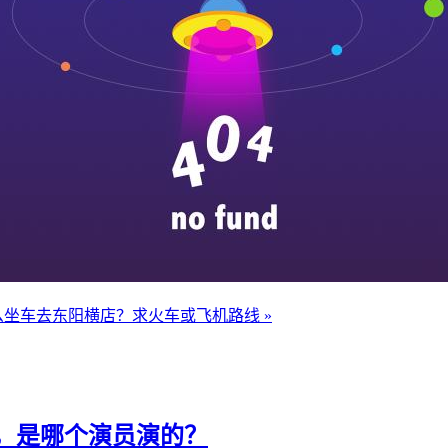
坐车去东阳横店？求火车或飞机路线 »
，是哪个演员演的？