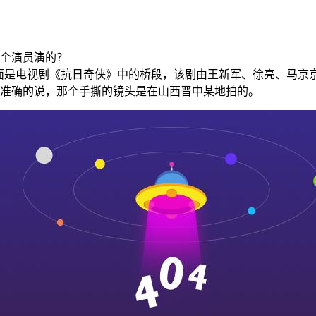
哪个演员演的？
画面是电视剧《抗日奇侠》中的桥段，该剧由王新军、徐亮、马京
准确的说，那个手撕的镜头是在山西晋中某地拍的。