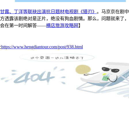
甘露、丁洋等联袂出演抗日题材电视剧《猎刃》
。马京京在剧中
方透露该剧绝对是正片，绝没有狗血剧情。那么，问题就来了，
会在第一时间解答——
横店旅游攻略网
】
址
https://www.hengdiantour.com/post/938.html