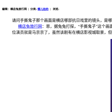
编辑：横店兔旅行网 | 分类:
哪儿拍的
| 浏览:
请问手撕鬼子那个画面是横店哪部抗日戏里的镜头，是
横店兔旅行网
：恩，据兔兔打探，“手撕鬼子”这个
位演员就是马京京了，虽然该剧有在横店影视城取景，但