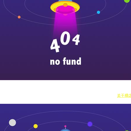
|
横漂人物
|
横国八卦
|
怎么去横店
|
横店本地新闻
|
东阳街头巷闻
|
国内
往期剧组动态
|
游玩建议
|
东阳车站时刻
|
横店车站时刻
关于横