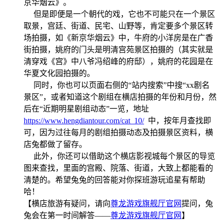
京华烟云》。
但是即便是一个朝代的戏，它也不可能只在一个景区
取景，宫廷、街道、民宅、山野等，肯定要多个景区转
场拍摄，如《新京华烟云》中，牛府的小洋房是在广香
街拍摄，姚府的门头是明清宫苑景区拍摄的（其实就是
清穿戏《宫》中八爷冯绍峰的府邸），姚府的花园是在
华夏文化园拍摄的。
同时，你也可以页面右侧的“站内搜索”中搜“xx剧名
景区”，或者知道这个剧组在横店拍摄的年份和月份，然
后在“近期明星剧组动态”一览，地址
https://www.hengdiantour.com/cat_10/
中，按年月查找即
可，因为过往每月的剧组拍摄动态及拍摄景区资料，横
店兔都做了留存。
此外，你还可以借助这个横店影视城每个景区的导览
图来查找，里面的宫殿、院落、街道，大致上都能看的
清楚的。希望兔兔的回答能对你探班游玩追星有帮助
哈！
【横店旅游有疑问，请向
尊龙游戏旗舰厅官网
提问，兔
兔会在第一时间解答——
尊龙游戏旗舰厅官网
】