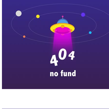
横店剧组新闻
|
旅游百问
|
群演攻略
|
横漂人物
|
横国八卦
|
怎么去
特色店铺
|
明星见面会
|
景区介绍
|
往期剧组动态
|
游玩建议
|
东阳