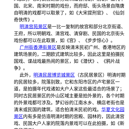
国、北宋、南宋时期的戏份，而府邸、街头场景自隋唐
自明清的戏都可以取景了，如《大宋提刑官》、《仙剑
奇侠传》。
明清宫苑景区
是一比一复制的故宫和部分北京街道、
王府，所以明朝戏、清宫戏、清穿剧、民国的北京街头
戏份都可以在此取景，如《宫》、《步步惊心》。
广州街香港街景区
是反映清末民初广州、香港地区的
建筑场景的，二期欧式建筑比较多，因此这里是拍摄民
国戏、谍战戏最热闹的景区，如《潜伏》、《鸦片战
争》。
此外，
明清民居博览城景区
（古民居景区）明清时期
的民居较多，院落别致，它和东阳市区的卢宅景区一
道，是拍摄年代戏诸如大户人家这些最适合的场景了；
同时古民居景区的外山区域主要是拍外景的，各个时期
的外景戏都可涉及。梦幻谷的江南水乡、横店老街也是
清末或民国的建筑，适合拍清末民初的戏。
华夏文化园
景区
内有多是仿造明清时期的宫殿、园林的，因此清宫
戏、民国大户人家的院落内景戏可以在此拍摄，如《新