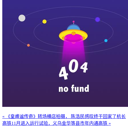
« 《皇甫谧传奇》转场横店拍摄， 陈浩民感叹终于回家了
杭长
高铁11月进入运行试验，义乌金华等县市年内通高铁 »