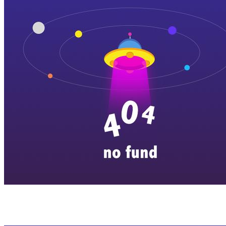
横店剧组新闻
|
旅游百问
|
群演攻略
|
横漂人物
|
横国八卦
|
怎么去
特色店铺
|
明星见面会
|
景区介绍
|
往期剧组动态
|
游玩建议
|
东阳