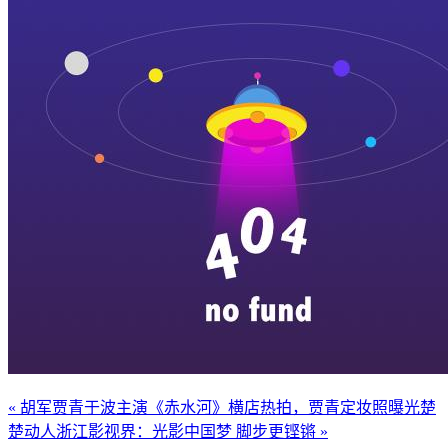
« 胡军贾青于波主演《赤水河》横店热拍，贾青定妆照曝光楚
楚动人
浙江影视界：光影中国梦 脚步更铿锵 »