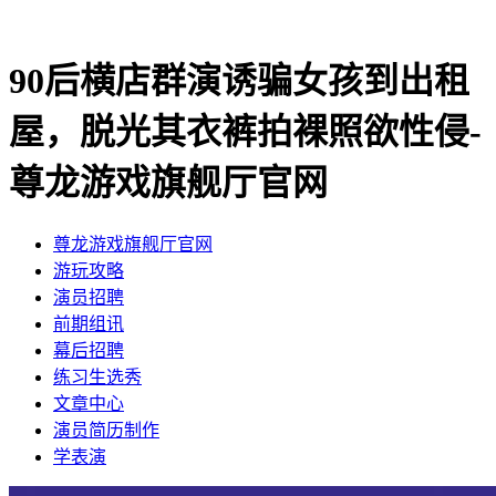
90后横店群演诱骗女孩到出租
屋，脱光其衣裤拍裸照欲性侵-
尊龙游戏旗舰厅官网
尊龙游戏旗舰厅官网
​游玩攻略
​演员招聘
​前期组讯
​幕后招聘
​练习生选秀
文章中心
演员简历制作
学表演