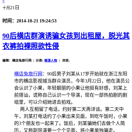
»
21日
十月
时间：2014-10-21 19:24:53
90后横店群演诱骗女孩到出租屋，脱光其
衣裤拍裸照欲性侵
编辑：横店兔旅行网 | 分类:
横漂人物
| 浏览:
横店兔旅行网
：90后男子刘某从17岁开始就在浙江东阳
市的横店影视城当群众演员，今年3月22日，他在演员公
会认识了小果，年轻靓丽的小果让他挺有好感，刘某上
前搭讪，谎称自己认识一个导演，现在一部热拍剧的剧
组里，可以介绍她进去拍戏。
两人互相留了电话，约好第二天再详谈。第二天中
午，刘某打电话约了小果出来见面，到吃午饭时，小果
的3个朋友也一起来了。饭后，刘某骗她们去做个人简
历，又称副导演要一个个见面，将小果单独骗走。