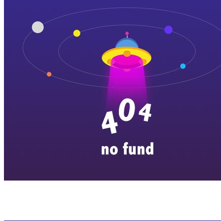
横店剧组新闻
|
旅游百问
|
群演攻略
|
横漂人物
|
横国八卦
|
怎么去
特色店铺
|
明星见面会
|
景区介绍
|
往期剧组动态
|
游玩建议
|
东阳