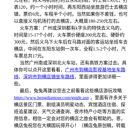
元左右，再义乌机场打的去东阳西站，的士费150元，打
表120，约一个小时时间，再东阳西站坐旅游巴士去横店
镇，票价6元，车程半个小时。当然如果你不差钱，也可
以直接义乌机场打的去横店，大概是180-250元左右。
火车方案：广州或深圳都有k字头的特快去义乌的，
时间是15-17个小时，火车票价硬座200元左右、硬卧约
300元，然后义乌下火车后在马路对面的客运站坐班车去
横店，中间在东阳东站倒一次车，全程1.5-2个小时，汽
车票总共17元。
当然广州南或深圳北火车站，还有高铁方案过去。具
体你可以点开这里看看，
广州市到横店影视基地坐车路
线
、
深圳市到横店镇坐车路线
，里面讲得更加详细一
些。
最后，兔兔再建议您去之前看看这些横店游玩攻略
https://www.hengdiantour.com/guide.asp
，里面有许多关于
横店景区门票、剧组演员明星动态、宾馆酒店住宿、探
班追星建议、天气交通查询、夜市特产小吃等方面的实
用信息，相信一定会对您的横店之旅会有帮助的。恩，
横店兔祝您在大横国玩得开心！（横店兔原创稿，转载