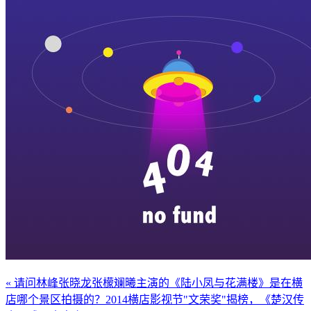
« 请问林峰张晓龙张檬斓曦主演的《陆小凤与花满楼》是在横
店哪个景区拍摄的？
2014横店影视节"文荣奖"揭榜，《楚汉传