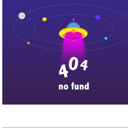
横店剧组新闻
|
旅游百问
|
群演攻略
|
横漂人物
|
横国八卦
|
怎么去
特色店铺
|
明星见面会
|
景区介绍
|
往期剧组动态
|
游玩建议
|
东阳