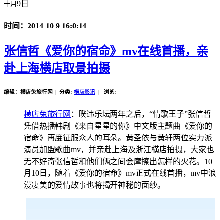
9日
十月
时间：2014-10-9 16:0:14
张信哲《爱你的宿命》mv在线首播，亲
赴上海横店取景拍摄
编辑：横店兔旅行网 | 分类:
横店影讯
| 浏览:
横店兔旅行网
：暌违乐坛两年之后，“情歌王子”张信哲
凭借热播韩剧《来自星星的你》中文版主题曲《爱你的
宿命》再度征服众人的耳朵。黄圣依与黄轩两位实力派
演员加盟歌曲mv，并亲赴上海及浙江横店拍摄，大家也
无不好奇张信哲和他们俩之间会摩擦出怎样的火花。10
月10日，随着《爱你的宿命》mv正式在线首播，mv中浪
漫凄美的爱情故事也将揭开神秘的面纱。