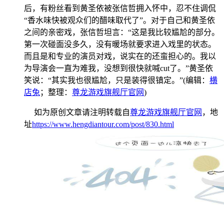
后，有粉丝看到黄圣依被张信哲拥入怀中，忍不住调侃
“香水味快被观众们的醋味取代了”。对于自己和黄圣依
之间的亲密戏，张信哲坦言：“这是我比较尴尬的部分。
第一次碰面没多久，没有暖场就要求进入戏里的状态。
而且是和专业的演员对戏，说实在的还蛮担心的。我以
为导演会一直为难我，没想到很快就喊cut了。”黄圣依
笑说：“其实我也很尴尬，只是装得很镇定。”(编辑：
横
店兔
；整理：
尊龙游戏旗舰厅官网
)
如为原创文章请注明转载自
尊龙游戏旗舰厅官网
，地
址
https://www.hengdiantour.com/post/830.html