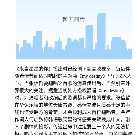
《来自星星的你》播出时曾经创下超高收视率，每每伴
随着情节而适时响起的主题曲《my destiny》早已深入人
心。当张信哲要翻唱这首歌的消息传出后，自然引来外
界很大的关注。据悉当初韩方授权翻唱《my destiny》
时，对演唱者和改编后的歌词都有严格的要求。张信哲
在华语乐坛的地位毋庸置疑，感情充沛且质感十足的声
线也倍受韩方的肯定，才会顺利成为首位翻唱者。金牌
作词人何启弘将韩语歌词里的情感完美转换成中文，融
入了剧情的投影，传递出命中注定爱上一个人的无法抗
拒。唱片公司大手笔地砸下超过500万台币，由金曲奖最