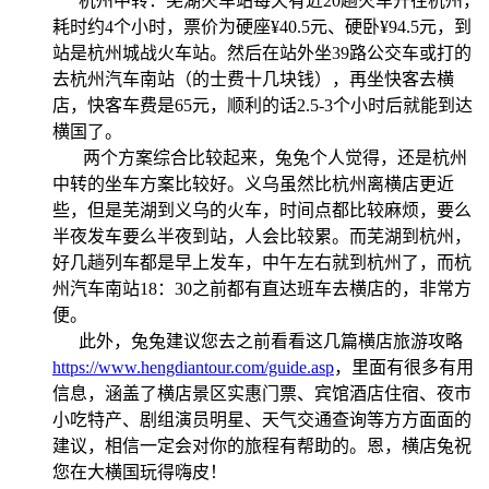
杭州中转：芜湖火车站每天有近20趟火车开往杭州，
耗时约4个小时，票价为硬座¥40.5元、硬卧¥94.5元，到
站是杭州城战火车站。然后在站外坐39路公交车或打的
去杭州汽车南站（的士费十几块钱），再坐快客去横
店，快客车费是65元，顺利的话2.5-3个小时后就能到达
横国了。
两个方案综合比较起来，兔兔个人觉得，还是杭州
中转的坐车方案比较好。义乌虽然比杭州离横店更近
些，但是芜湖到义乌的火车，时间点都比较麻烦，要么
半夜发车要么半夜到站，人会比较累。而芜湖到杭州，
好几趟列车都是早上发车，中午左右就到杭州了，而杭
州汽车南站18：30之前都有直达班车去横店的，非常方
便。
此外，兔兔建议您去之前看看这几篇横店旅游攻略
https://www.hengdiantour.com/guide.asp
，里面有很多有用
信息，涵盖了横店景区实惠门票、宾馆酒店住宿、夜市
小吃特产、剧组演员明星、天气交通查询等方方面面的
建议，相信一定会对你的旅程有帮助的。恩，横店兔祝
您在大横国玩得嗨皮！