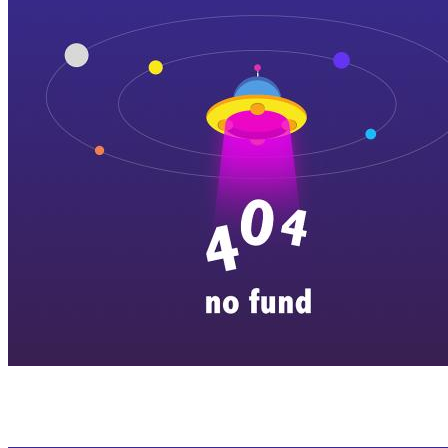
横店剧组新闻
|
旅游百问
|
群演攻略
|
横漂人物
|
横国八卦
|
怎么去
特色店铺
|
明星见面会
|
景区介绍
|
往期剧组动态
|
游玩建议
|
东阳