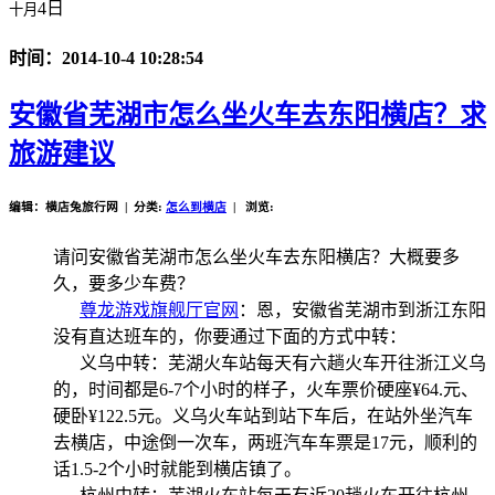
4日
十月
时间：2014-10-4 10:28:54
安徽省芜湖市怎么坐火车去东阳横店？求
旅游建议
编辑：横店兔旅行网 | 分类:
怎么到横店
| 浏览:
请问安徽省芜湖市怎么坐火车去东阳横店？大概要多
久，要多少车费？
尊龙游戏旗舰厅官网
：恩，安徽省芜湖市到浙江东阳
没有直达班车的，你要通过下面的方式中转：
义乌中转：芜湖火车站每天有六趟火车开往浙江义乌
的，时间都是6-7个小时的样子，火车票价硬座¥64.元、
硬卧¥122.5元。义乌火车站到站下车后，在站外坐汽车
去横店，中途倒一次车，两班汽车车票是17元，顺利的
话1.5-2个小时就能到横店镇了。