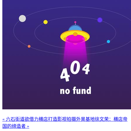
« 六石街道欲借力横店打造影视拍摄外景基地
徐文荣：横店帝
国的缔造者 »