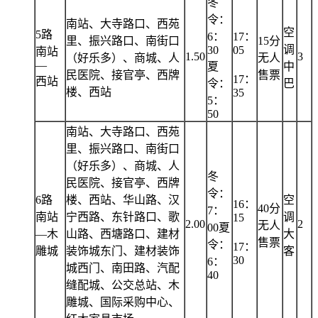
冬
令：
南站、大寺路口、西苑
空
5路
6：
17：
里、振兴路口、南街口
15分
调
30
05
南站
1.50
3
（好乐多）、商城、人
无人
—
夏
中
民医院、接官亭、西牌
售票
17：
西站
令：
巴
楼、西站
35
5：
50
南站、大寺路口、西苑
里、振兴路口、南街口
（好乐多）、商城、人
冬
民医院、接官亭、西牌
令：
6路
楼、西站、华山路、汉
空
16：
40分
7：
南站
宁西路、东针路口、歌
调
15
2.00
2
无人
00夏
—木
山路、西塘路口、建材
大
售票
令：
17：
雕城
装饰城东门、建材装饰
客
30
6：
城西门、南田路、汽配
40
缝配城、公交总站、木
雕城、国际采购中心、