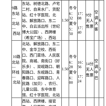
东站、树德北路、卢宅
9路
冬令
二村、自来水厂、货配
空
东站
6：
17：
站、红十字医院、北
9分
调
—
32
08
1.50
6
站、解放路口、东二
无人
北站
夏令
大
中、白云派出所（世纪
售票
17：
—
5：
客
博大公园）、西牌楼
40
西站
50
（希宝广场）、西站
北站、解放路口、东二
中、金华卫校、西街
口、西门菜场、人民医
10路
冬令
院、商城、南街口（好
空
北站
6：
16：
14分
乐多）、双岘路口、朝
调
—
28
56
1.50
2
无人
环线
阳路口、东岘路口、青
夏令
中
售票
17：
—
春路口、迎晖路口、人
6：
巴
24
北站
00
民路（加贝）、农行、
儿童公园、东中体育
馆、红十字医院、北站
西站、西牌楼、接官