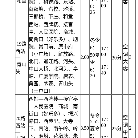
和堂
院）、树德路、东站、
客
00
6：
荷藕塘、汽校、雅溪、
25
三都桥、下庄、和堂
西站、西牌楼、接官
亭、人民医院、商城、
南街口（好乐多）、剧
冬令
19路
院、黉门前、原市府
空
6：
17：
西站
（小广场）、解放路、
调
00
50夏
—
2.00
3
30分
北门、通江路、河头、
大
令
青山
17：
中山大桥、北河头、亭
客
6：
头
40
20
塘、广厦学院、唐表、
桑园、茅蓬、青山头
（王户口）
西站—西牌楼—接官亭
—人民医院—商城—南
街口（好乐多）、振兴
冬令
空
20路
17：
路口、西苑里、大寺
5.55
调
00
西站
3.50
2
下、南站、南午岭、岭
夏令
25分
—
中
下、寿塔、花墩塘、朱
5：
17：