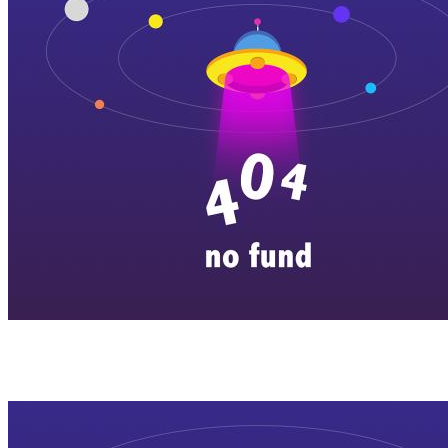
横店剧组新闻
|
旅游百问
|
群演攻略
|
横漂人物
|
横国八卦
|
怎么去
特色店铺
|
明星见面会
|
景区介绍
|
往期剧组动态
|
游玩建议
|
东阳