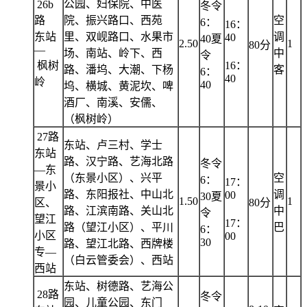
公园、妇保院、中医
26b
冬令
路
院、振兴路口、西苑
空
6：
16：
东站
里、双岘路口、水果市
调
40
40夏
2.50
1
80分
—
场、南站、岭下、西
中
令
枫树
16：
路、潘坞、大潮、下杨
客
6：
40
岭
40
坞、横城、黄泥坎、啤
酒厂、南溪、安儒、
（枫树岭）
27路
东站、卢三村、学士
东站
路、汉宁路、艺海北路
冬令
—东
（东景小区）、兴平
空
6：
17：
景小
路、东阳报社、中山北
调
00
30夏
1.50
1
区、
80分
路、江滨南路、关山北
中
令
望江
17：
路（望江小区）、平川
巴
6：
小区
00
30
路、望江北路、西牌楼
专—
（白云管委会）、西站
西站
东站、树德路、艺海公
28路
冬令
园、儿童公园、东门