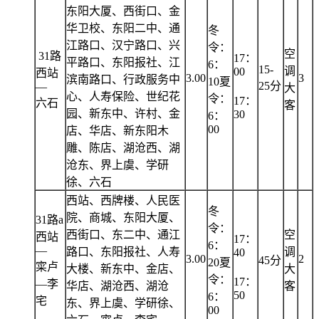
东阳大厦、西街口、金
华卫校、东阳二中、通
冬
江路口、汉宁路口、兴
令：
空
31路
17：
平路口、东阳报社、江
6：
15-
调
00
西站
3.00
3
滨南路口、行政服务中
10夏
25分
—
大
心、人寿保险、世纪花
令：
17：
六石
客
园、新东中、许村、金
30
6：
00
店、华店、新东阳木
雕、陈店、湖沧西、湖
沧东、界上虞、学研
徐、六石
西站、西牌楼、人民医
冬
院、商城、东阳大厦、
31路a
令：
西街口、东二中、通江
空
西站
17：
6：
—
路口、东阳报社、人寿
调
40
3.00
2
45分
20夏
寀卢
大楼、新东中、金店、
大
令：
17：
—李
华店、湖沧西、湖沧
客
50
6：
宅
东、界上虞、学研徐、
00