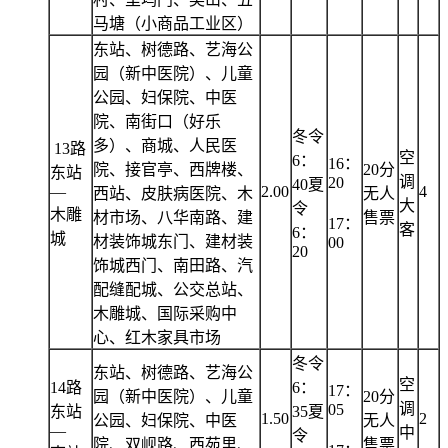
马塘（小商品工业区）
东站、树德路、艺海公
园（新中医院）、儿童
公园、妇保院、中医
院、南街口（好乐
冬令
多）、商城、人民医
13路
空
6：
16：
院、接官亭、西牌楼、
20分
东站
调
20
40夏
—
2.00
4
西站、皮肤病医院、木
无人
大
令
木雕
材市场、八华南路、建
售票
17：
客
6：
城
材装饰城东门、建材装
00
20
饰城西门、南田路、汽
配缝配城、公交总站、
木雕城、国际采购中
心、红木家具市场
冬令
东站、树德路、艺海公
空
14路
6：
17：
园（新中医院）、儿童
20分
调
05
东站
35夏
1.50
2
公园、妇保院、中医
无人
—
中
令
院、双岘路、西苑里、
售票