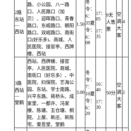
冬
路、小公园、八一路
令：
口、人民路口（加
2路
17：
空
9无
6：
贝）、迎晖路口、青春
05
东站
调
4
人售
35夏
1.50
—
路口、东岘路口、朝阳
大
票
令：
17：
西站
路口、双岘路口、南街
客
35
6：
口(好乐多)、商城、人
08
民医院、接官亭、西牌
楼、西站
西站、西牌楼、接官
亭、人民医院、商城、
冬
南街口（好乐多）、中
令：
医院、妇保院、艺海公
3路
16：
空
7：
园、东站、学士南路、
40
西站
调
3.00
2
50分
10夏
—
兴平东路、蒋桥头、成
大
令：
17：
堂鹤
家里、一都许、冯家
客
30
6：
楼、陈塘、五仓塘、桐
20
院、上屋、新庄、新陈
宅、奎吾堂、堂鹤