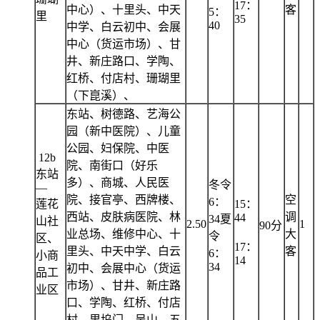
17：
中心）、十里头、中天
客
5：
里
35
40
中学、白云初中、会展
中心（货运市场）、甘
井、新庄路口、学陶、
红桥、付店村、珊瑚里
（下崑溪）、
东站、树德路、艺海公
园（新中医院）、儿童
公园、妇保院、中医
12b
院、南街口（好乐
东站
多）、商城、人民医
冬令
—
院、接官亭、西牌楼、
空
6：
莲花
15：
西站、皮肤病医院、林
调
44
34夏
山社
2.50
1
90分
业总场、维修中心、十
大
令
区、
17：
里头、中天中学、白云
客
6：
小商
14
34
初中、会展中心（货运
品工
市场）、甘井、新庄路
业区
口、学陶、红桥、付店
村、里坞门、吴山、五