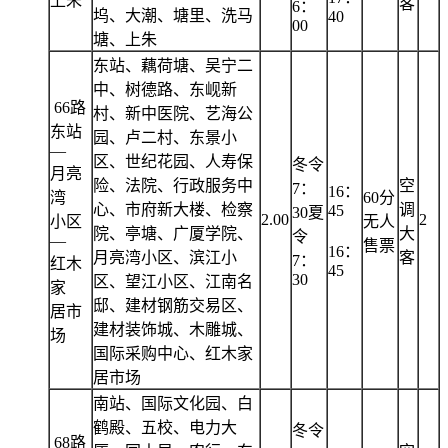
上朱
客
6：
坞、大潮、塘里、洗马
40
00
塘、上朱
东站、藕荷塘、吴宁二
中、树德路、东岘新
66路
村、新中医院、艺海公
东站
园、卢二村、东景小
—
区、世纪花园、人寿保
冬令
月亮
险、法院、行政服务中
空
7：
16：
湾
60分
心、市府新大楼、检察
调
45
30夏
2.00
2
小区
无人
院、亭塘、广厦学院、
大
令
—
售票
16：
月亮湾小区、滨江小
客
7：
红木
45
30
区、望江小区、江南名
家
邸、建材钢筋交易区、
居市
建材装饰城、木雕城、
场
国际采购中心、红木家
居市场
南站、国际文化园、白
鹤殿、五校、电力大
冬令
68路