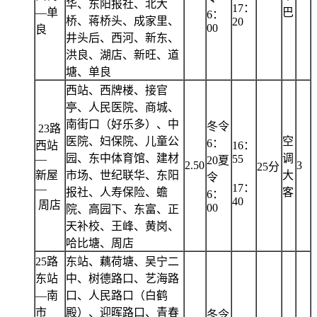
华、东阳报社、北大
17：
—单
巴
6：
桥、蒋桥头、成家里、
20
00
良
井头后、西河、新东、
洪良、湖店、新旺、道
塘、单良
西站、西牌楼、接官
亭、人民医院、商城、
南街口（好乐多）、中
冬令
23路
医院、妇保院、儿童公
空
6：
西站
16：
园、东中体育馆、建材
调
—
55
20夏
2.50
3
25分
新屋
市场、世纪联华、东阳
大
令
17：
—
报社、人寿保险、蟾
客
6：
40
周店
00
院、高园下、东富、正
天补校、王峰、黄岗、
哈比塘、周店
25路
东站、藕荷塘、吴宁二
东站
中、树德路口、艺海路
—南
口、人民路口（白鹤
市
殿）、迎晖路口、青春
冬令