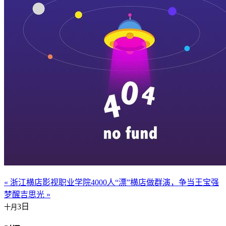
« 浙江横店影视职业学院
4000人“漂”横店做群演，争当王宝强
梦醒吉思光 »
3日
十月