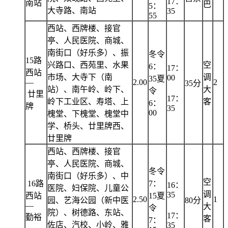
17：
南站
巴
5：
大寺路、南站
35
55
西站、西牌楼、接官
亭、人民医院、商城、
南街口（好乐多）、振
冬令
15路
兴路口、西苑里、水果
空
6：
17：
西站
市场、大寺下（南
调
00
35夏
—
2.00
2
35分
站）、南午岭、岭下、
大
令
廿里
17：
岭下工业区、寿塔、上
客
6：
牌
35
00
槐堂、下槐堂、槐堂中
学、桥头、廿里牌西、
廿里牌
西站、西牌楼、接官
亭、人民医院、商城、
冬令
南街口（好乐多）、中
空
16路
7：
16：
医院、妇保院、儿童公
调
35
西站
15夏
2.50
1
园、艺海公园（新中医
80分
—
大
令
院）、树德路、东站、
17：
勤裕
客
7：
佐店、汽校、小岭、雅
35