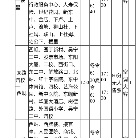
—楼
客
行政服务中心、人寿保
30
6：
里
40
险、世纪花园、新东
中、金店、下卢、上
卢、湶塘、狮山杜、下
社姆、联山、上社姆、
宅公下、楼里
西岘、园丁新村、吴宁
三中、股票市场、东阳
大厦、二校、西街口、
冬令
东二中、解放路口、北
空
38路
6：
17：
60分
站、红十字医院、东中
调
00
汽校
30夏
1.50
1
无人
—
体育馆、四校、艺海公
大
令
售票
17：
西岘
园、新中医院、东岘新
客
6：
30
00
村、华厦大酒店、树德
路、外国语小学、吴宁
二中、汽校
西站、西牌楼、接官
亭、人民医院、商城、
冬令