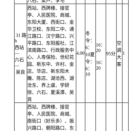
六石、寀卢、李宅
西站、西牌楼、接官
亭、人民医院、商城、
东阳大厦、西街口、金
华卫校、东阳二中、通
冬
31 路
江路口、汉宁路口、兴
令：
b
平路口、东阳报社、江
空
16：
西站
6：
滨南路口、行政服务中
调
20
—
4.00
1
95分
10夏
心、人寿保险、世纪花
大
六石
令：
16：
园、新东中、许村、金
客
—
20
6：
店、华店、新东阳木
吴良
10
雕、陈店、湖沧西、湖
沧东、界上虞、学研
徐、六石、夏溪潭、吴
良
西站、西牌楼、接官
亭、人民医院、商城、
南街口（好乐多）、振
兴路口、朝阳路口、东