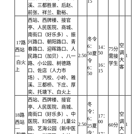
15
溪、三都胜景、后赵、
前张、祥兰、勤裕、
西站、西牌楼、接官
亭、人民医院、商城、
南街口（好乐多）、振
冬令
兴路口、朝阳路口、青
17路
空
6：
14：
春路口、迎晖路口、人
75分
西站
调
50
50夏
—
2.50
1
民路口（加贝）、八一
需接
大
令
白火
路、小公园、树德路
学生
16：
客
6：
上
口、佐店（人力市
15
50
场）、汽校、小岭、雅
溪、三都桥、下庄、厚
奕、托塘下、白火上
西站、西牌楼、接官
冬
亭、人民医院、商城、
令：
南街口（好乐多）、中
空
18路
17：
6：
医院、妇保院、儿童公
调
00
西站
2.50
1
60分
25夏
—
园、艺海公园（新中医
大
令：
17：