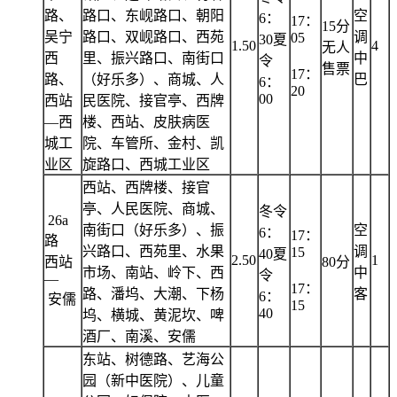
路、
路口、东岘路口、朝阳
空
6：
17：
15分
吴宁
路口、双岘路口、西苑
调
05
30夏
1.50
4
无人
西
里、振兴路口、南街口
中
令
售票
17：
路、
（好乐多）、商城、人
巴
6：
20
00
西站
民医院、接官亭、西牌
—西
楼、西站、皮肤病医
城工
院、车管所、金村、凯
业区
旋路口、西城工业区
西站、西牌楼、接官
亭、人民医院、商城、
冬令
26a
南街口（好乐多）、振
空
6：
17：
路
兴路口、西苑里、水果
调
15
40夏
2.50
1
西站
80分
市场、南站、岭下、西
中
令
—
17：
路、潘坞、大潮、下杨
客
6：
安儒
15
40
坞、横城、黄泥坎、啤
酒厂、南溪、安儒
东站、树德路、艺海公
园（新中医院）、儿童