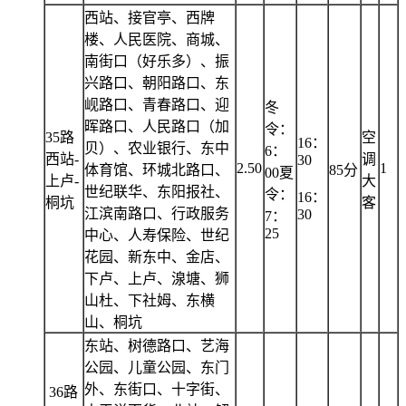
西站、接官亭、西牌
楼、人民医院、商城、
南街口（好乐多）、振
兴路口、朝阳路口、东
岘路口、青春路口、迎
冬
晖路口、人民路口（加
令：
35路
空
16：
贝）、农业银行、东中
6：
西站-
调
30
2.50
1
体育馆、环城北路口、
85分
00夏
上卢-
大
世纪联华、东阳报社、
令：
16：
桐坑
客
江滨南路口、行政服务
30
7：
25
中心、人寿保险、世纪
花园、新东中、金店、
下卢、上卢、湶塘、狮
山杜、下社姆、东横
山、桐坑
东站、树德路口、艺海
公园、儿童公园、东门
外、东街口、十字街、
36路