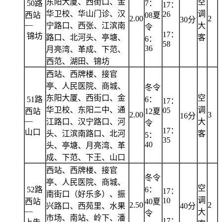
东阳大厦、西街口、金
空
50路
7：
17：
华卫校、华山门诊、汉
调
26
西站
08夏
2.00
2
30分
—
宁路口、西张、江滨南
大
令
17：
锦坊
路口、北河头、亭塘、
客
6：
58
36
月亮湾、革成、下范、
西范、湖田、锦坊
西站、西牌楼、接官
亭、人民医院、商城、
冬令
东阳大厦、西街口、金
空
51路
6：
17：
华卫校、东阳二中、通
调
05
西站
12夏
2.00
3
16分
—
江路口、汉宁路口、河
大
令
17：
山口
头、江滨南路口、北河
客
5：
35
40
头、亭塘、月亮湾、革
成、下范、下王、山口
西站、西牌楼、接官
冬令
亭、人民医院、商城、
空
52路
6：
17：
南街口（好乐多）、振
调
10
西站
40夏
2.50
2
兴路口、西苑里、水果
40分
—
大
令
市场、南站、岭下、潘
17：