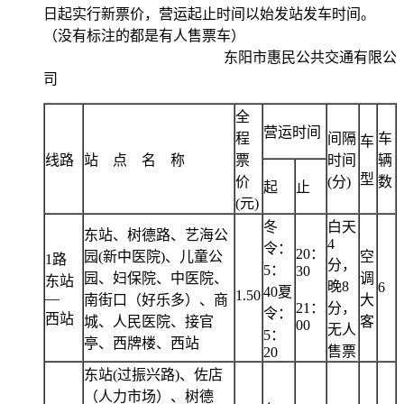
日起实行新票价，营运起止时间以始发站发车时间。
（没有标注的都是有人售票车）
东阳市惠民公共交通有限公
司
全
营运时间
程
间隔
车
车
线路
站
点
名
称
票
时间
辆
型
价
(分)
数
起
止
(元)
冬
白天
东站、树德路、艺海公
4
令：
20：
园(新中医院)、儿童公
空
1路
分，
5：
30
园、妇保院、中医院、
调
东站
晚8
6
40夏
1.50
—
南街口（好乐多）、商
大
21：
分，
令：
西站
城、人民医院、接官
客
00
无人
5：
亭、西牌楼、西站
售票
20
东站(过振兴路)、佐店
（人力市场）、树德