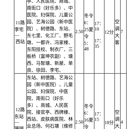
亭、人民医院、商城、
南街口（好乐多）、中
医院、妇保院、儿童公
冬令
园、艺海公园（新中医
空
11路
6：
17：
院）、树德路、东站、
调
10
李宅
25夏
2.50
7
12分
—
东七里、化工厂、野毛
大
令
17：
西站
墩、一都许、冯家楼、
客
5：
35
48
东阳技校、制衣厂、三
板桥（富坤农副）、塘
西、马智塘、新屋、单
良、徐田、李宅、
东站、树德路、艺海公
园（新中医院）、儿童
公园、妇保院、中医
院、南街口（好乐
多）、商城、人民医
冬令
12路
院、接官亭、西牌楼、
空
6：
17：
东站
西站、皮肤病医院、林
调
15
16夏
—
2.50
4
18分
业总场、何石塘（维修
大
令
珊瑚