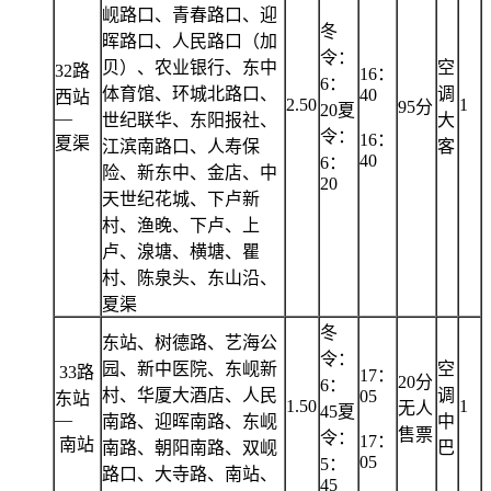
岘路口、青春路口、迎
冬
晖路口、人民路口（加
令：
贝）、农业银行、东中
空
32路
16：
6：
体育馆、环城北路口、
调
40
西站
2.50
1
95分
20夏
—
世纪联华、东阳报社、
大
令：
16：
夏渠
江滨南路口、人寿保
客
40
6：
险、新东中、金店、中
20
天世纪花城、下卢新
村、渔晚、下卢、上
卢、湶塘、横塘、瞿
村、陈泉头、东山沿、
夏渠
冬
东站、树德路、艺海公
令：
园、新中医院、东岘新
空
33路
17：
20分
6：
村、华厦大酒店、人民
调
05
东站
1.50
1
无人
45夏
—
南路、迎晖南路、东岘
中
售票
令：
17：
南站
南路、朝阳南路、双岘
巴
05
5：
路口、大寺路、南站、
45