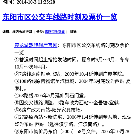
时间：2014-10-3 11:25:28
东阳市区公交车线路时刻及票价一览
编辑：横店兔旅行网 | 分类:
东阳街头巷闻
| 浏览:
尊龙游戏旗舰厅官网
：东阳市区公交车线路时刻及票价
一览
①营运时间起止指始发站时间，夏令时5月～9月，冬令
10月～次年4月。
②7路线原南站至北站，2003年10月延伸到广厦学院。
③108路线原博物馆至汽贸城，2004年5月底改为西站-夏
渠村。
④68路线2005年5月延伸到石门堂。
⑤因交叉线路调整，3路车改为西站～奎吾塘-堂鹤，
⑥6路车改为南站-阳光家具市场。
⑦27路原西站～新陈宅，2006年1月延伸到奎吾塘，现调
整为东站-西站（途径汉宁路、江滨南路）。
⑧东阳市物价局东价〔2005〕58号文件，2005年10月28