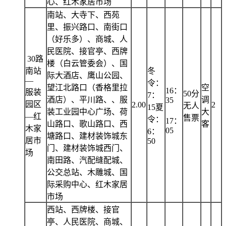
心、红木家居市场
南站、大寺下、西苑
里、振兴路口、南街口
（好乐多）、商城、人
民医院、接官亭、西牌
30路
楼（白云管委会）、国
南站
冬
际大酒店、鹰山公园、
—
令：
望江北路口（香格里拉
空
16：
服装
50分
7：
酒店）、平川路、、服
调
35
园区
2.00
2
无人
15夏
装工业园中心广场、荷
大
—红
售票
令：
17：
山路口、歌山路口、西
客
木家
05
6：
塘路口、建材装饰城东
居市
50
门、建材装饰城西门、
场
南田路、汽配缝配城、
公交总站、木雕城、国
际采购中心、红木家居
市场
西站、西牌楼、接官
亭、人民医院、商城、