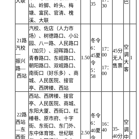
大联
巴
35
山、岭脚、岭头、梅
30
塘、富民、官清、槐
溪、大联
汽校、佐店（人力市
场）、树德路口、小公
21路
冬令
园、八一路、人民路口
空
汽校
6：
17：
（加贝）、迎晖路口、
45分
—
调
00
45夏
1.50
1
青春路口、东岘路口、
无人
振兴
大
令
朝阳路口、双岘路口、
售票
17：
路—
客
5：
南街口（好乐多）、商
00
西站
58
城、人民医院、接官
亭、西牌楼、西站
西站、西牌楼、接官
亭、人民医院、商城、
东阳大厦、西街口、红
22路
冬令
椿巷、原市府、十字
西站
空
6：
16：
街、东街口、东门外、
35-
—东
调
40
40夏
2.50
2
东中体育馆、世纪联
40分
西街
中
令