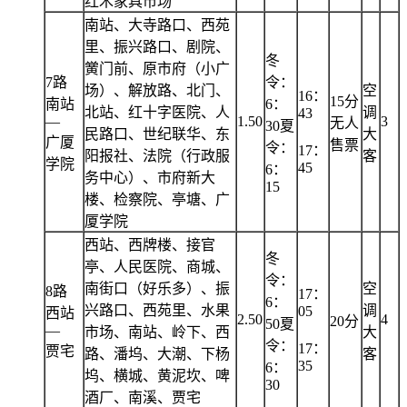
红木家具市场
南站、大寺路口、西苑
里、振兴路口、剧院、
冬
黉门前、原市府（小广
7路
令：
场）、解放路、北门、
空
16：
15分
南站
6：
北站、红十字医院、人
调
43
—
1.50
3
无人
30夏
民路口、世纪联华、东
大
广厦
售票
令：
17：
阳报社、法院（行政服
客
学院
45
6：
务中心）、市府新大
15
楼、检察院、亭塘、广
厦学院
西站、西牌楼、接官
冬
亭、人民医院、商城、
令：
南街口（好乐多）、振
空
8路
17：
6：
兴路口、西苑里、水果
调
05
西站
2.50
4
20分
50夏
—
市场、南站、岭下、西
大
令：
17：
贾宅
路、潘坞、大潮、下杨
客
35
6：
坞、横城、黄泥坎、啤
30
酒厂、南溪、贾宅