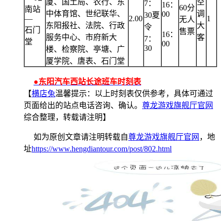
厦、国土局、农行、东
空
7：
16：
60分
南站
中体育馆、世纪联华、
调
00
30夏
—
2.00
1
无人
东阳报社、法院、行政
大
令
石门
售票
16：
服务中心、市府新大
客
7：
堂
00
30
楼、检察院、亭塘、广
厦学院、唐表、石门堂
●东阳汽车西站长途班车时刻表
【
横店兔
温馨提示：以上时刻表仅供参考，具体可通过
页面给出的站点电话咨询、确认。
尊龙游戏旗舰厅官网
综合整理，转载请注明】
如为原创文章请注明转载自
尊龙游戏旗舰厅官网
，地
址
https://www.hengdiantour.com/post/802.html