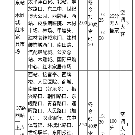
太平洋百货、北站、解
东站
冬
—
放路口、东二中、世纪
令：
空
16：
木雕
博大公园、西牌楼、西
25分
7：
调
25
城-
2.00
3
站、皮肤病医院、木材
无人
20夏
大
红木
市场、林场、甲塘头、
售票
令：
16：
客
家
建材装饰城东门、建材
50
6：
具市
50
装饰城西门、南田路、
场
汽配缝配城、公交总
站、木雕城、国际采购
中心、红木家居市场
西站、接官亭、西牌
楼、人民医院、商城、
南街口（好乐多）、振
兴路口、朝阳路口、东
岘路口、青春路口、迎
冬
37路
晖路口、人民路口（加
令：
空
西站
15：
贝）、农业银行、东中
6：
—
100
调
30
2.50
1
体育馆、环城北路口、
40夏
上卢
分
大
世纪联华、东阳报社、
令：
17：