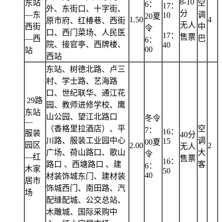
8-10
东站
空
6：
17：
外、东街口、十字街、
分
—东
调
10
20夏
1.50
4
原市府、红椿巷、西街
无人
西街
中
令
口、西门菜场、人民医
17：
售票
—西
巴
6：
院、接官亭、西牌楼、
40
00
站
西站
东站、树德北路、卢三
村、学士路、艺海路
口、世纪联华、通江花
29路
园、教师进修学校、鹰
东站
山公园、望江北路口
冬令
—
（香格里拉酒店）、平
空
7：
16：
服装
40分
川路、服装工业园中心
调
15
00夏
园区
2.00
2
无人
广场、荷山路口、歌山
大
令
—红
售票
16：
路口 、西塘路口 、建
客
6：
木家
50
40
材装饰城东门、建材装
居市
饰城西门、南田路、汽
场
配缝配城、公交总站、
木雕城、国际采购中