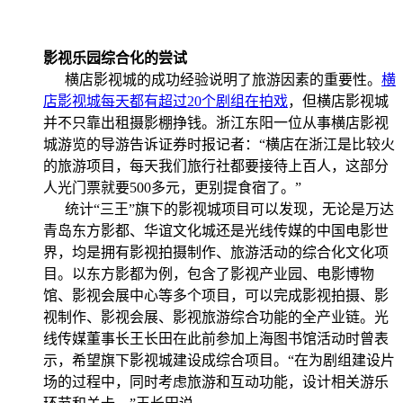
影视乐园综合化的尝试
横店影视城的成功经验说明了旅游因素的重要性。
横
店影视城每天都有超过20个剧组在拍戏
，但横店影视城
并不只靠出租摄影棚挣钱。浙江东阳一位从事横店影视
城游览的导游告诉证券时报记者：“横店在浙江是比较火
的旅游项目，每天我们旅行社都要接待上百人，这部分
人光门票就要500多元，更别提食宿了。”
统计“三王”旗下的影视城项目可以发现，无论是万达
青岛东方影都、华谊文化城还是光线传媒的中国电影世
界，均是拥有影视拍摄制作、旅游活动的综合化文化项
目。以东方影都为例，包含了影视产业园、电影博物
馆、影视会展中心等多个项目，可以完成影视拍摄、影
视制作、影视会展、影视旅游综合功能的全产业链。光
线传媒董事长王长田在此前参加上海图书馆活动时曾表
示，希望旗下影视城建设成综合项目。“在为剧组建设片
场的过程中，同时考虑旅游和互动功能，设计相关游乐