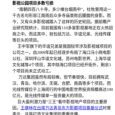
影视公园项目多数亏损
“南朝四百八十寺，多少楼台烟雨中”，杜牧曾用这一
千古名句形容江南雨后众多寺庙衰败后朦胧的身影。而
今，又有众多影视城踏入了这样的历史轮回。据前瞻产
业研究院统计，目前我国有110多家影视基地正在火热招
商之中。而这其中，就包括万达、华谊兄弟、光线传媒
等巨头的项目。
王中军旗下的华谊兄弟是我国较早涉及影视城项目的
公司之一，自2009年起已经逐步布局了海口冯小刚电影
公社、深圳坪山华谊文化城、苏州电影世界、上海华谊
文化城等4个项目，其中除海口项目已经开街外，剩余3
个项目尚未正式动工。
万达集团虽然布局较晚，但节奏很快，目前拥有武
汉、青岛、哈尔滨、无锡、合肥、南昌等多个项目。而
光线传媒位于上海闵行的中国电影世界投资规模高达100
亿元，是光线传媒单一投资最大的项目。
巨大盈利潜力是“三王”看中影视地产项目的主要原
因。
王健林在出席万达青岛东方影都项目奠基仪式
时曾
表示，这是打造文化集团的重要步骤。