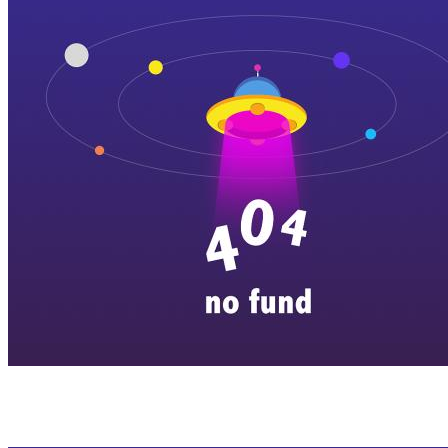
横店剧组新闻
|
旅游百问
|
群演攻略
|
横漂人物
|
横国八卦
|
怎么去
特色店铺
|
明星见面会
|
景区介绍
|
往期剧组动态
|
游玩建议
|
东阳