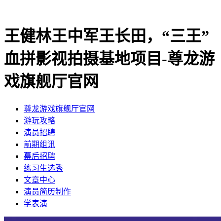
王健林王中军王长田，“三王”
血拼影视拍摄基地项目-尊龙游
戏旗舰厅官网
尊龙游戏旗舰厅官网
​游玩攻略
​演员招聘
​前期组讯
​幕后招聘
​练习生选秀
文章中心
演员简历制作
学表演