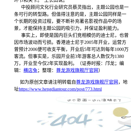
环节和关卡。”王长田说。
中投顾问文化行业研究员蔡灵指出，主题公园也是一
条可行的转型路。但值得注意的是，主题公园同样是一
个长期的投资过程，要不断补充著名影视作品中的场
景，才能保持主题公园的吸引力，并保证盈利能力。
事实上，即使是国内巨头们竞相模仿的迪士尼，也曾
因市场波动而亏损。香港迪士尼于2005年开业，运营方
曾预计2006便可收支平衡，开业后5年可达到每年1000万
客流。但事实是，乐园开业前3年游客总人数仅为1380
万，开业至今仅2年实现盈利。（证券时报：邝龙；编
辑：
横店兔
；整理：
尊龙游戏旗舰厅官网
）
如为原创文章请注明转载自
尊龙游戏旗舰厅官网
，地
址
https://www.hengdiantour.com/post/773.html