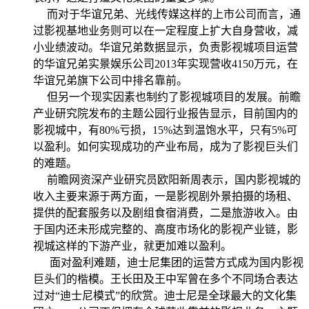
而对于华谊兄弟、光线传媒这样的上市公司而言，通
过影视基地业务则可以在一定程度上扩大自身营收，减
小业绩波动。华谊兄弟数据显示，负责影视城项目运营
的华谊兄弟实景娱乐公司2013年实现营收4150万元，在
华谊兄弟旗下公司中排名靠前。
但另一个现实因素也制约了影视城项目的发展。前瞻
产业研究院发布的主题公园行业报告显示，目前国内的
影视城中，有80%亏损，15%达到温饱水平，只有5%可
以盈利。如何实现成功的产业布局，成为了影视巨头们
的难题。
前瞻网资深产业研究员欧阳新周表示，国内影视城的
收入主要来源于两方面，一是影视剧外景拍摄的场租、
提供的配套服务以及剧组食宿消费，二是旅游收入。由
于国内还未形成完整的、高度市场化的影视产业链，影
视城这样的下游产业，就更加难以盈利。
面对盈利难题，迪士尼集团的运营方式成为国内影视
巨头们的楷模。王长田及王中军曾在多个不同场合表达
过对“迪士尼模式”的欣赏。迪士尼是全球最大的文化集