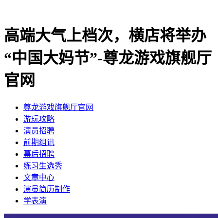
高端大气上档次，横店将举办
“中国大妈节”-尊龙游戏旗舰厅
官网
尊龙游戏旗舰厅官网
​游玩攻略
​演员招聘
​前期组讯
​幕后招聘
​练习生选秀
文章中心
演员简历制作
学表演