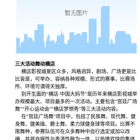
三大活动舞动横店
横店影视城景区众多，风格迥异，剧场、广场更是比
比皆是，可举办、容纳各种规模、形式的赛事，比赛场
所、环境可谓得天独厚。
别开生面的“横店·中国大妈节”是历年来横店影视城举
办规模最大、项目最多的一次活动。主要包含“宫廷广场
舞”“开心运动会”“横店梦想秀”等三大活动内容。
在“宫廷广场舞”项目中，包括了民族舞、现代舞、健
身舞、健美操、爵士舞、柔力球健身球等项目。比赛不
限舞种，参赛队伍可在众多舞种中自行选定或加以改
编，并将自娱性与表演性融为一体，以热情欢快的集体