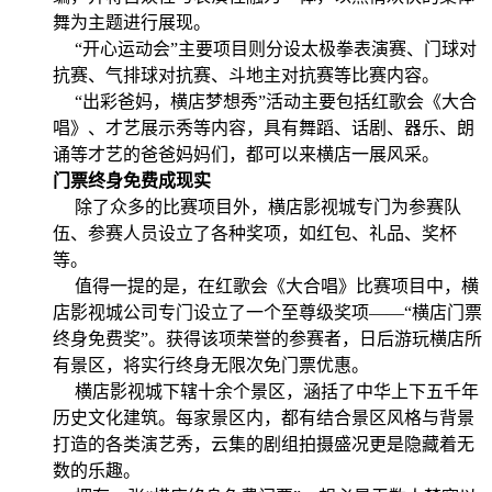
舞为主题进行展现。
“开心运动会”主要项目则分设太极拳表演赛、门球对
抗赛、气排球对抗赛、斗地主对抗赛等比赛内容。
“出彩爸妈，横店梦想秀”活动主要包括红歌会《大合
唱》、才艺展示秀等内容，具有舞蹈、话剧、器乐、朗
诵等才艺的爸爸妈妈们，都可以来横店一展风采。
门票终身免费成现实
除了众多的比赛项目外，横店影视城专门为参赛队
伍、参赛人员设立了各种奖项，如红包、礼品、奖杯
等。
值得一提的是，在红歌会《大合唱》比赛项目中，横
店影视城公司专门设立了一个至尊级奖项——“横店门票
终身免费奖”。获得该项荣誉的参赛者，日后游玩横店所
有景区，将实行终身无限次免门票优惠。
横店影视城下辖十余个景区，涵括了中华上下五千年
历史文化建筑。每家景区内，都有结合景区风格与背景
打造的各类演艺秀，云集的剧组拍摄盛况更是隐藏着无
数的乐趣。