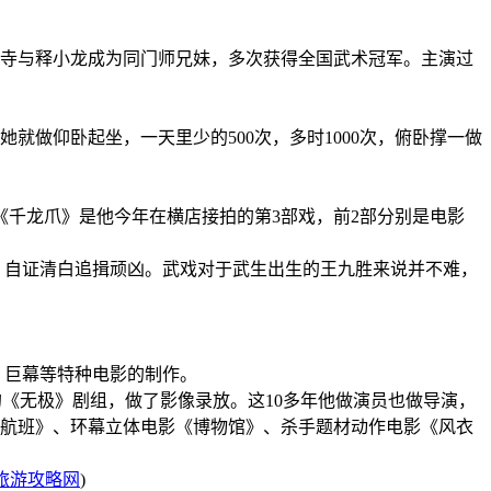
林寺与释小龙成为同门师兄妹，多次获得全国武术冠军。主演过
做仰卧起坐，一天里少的500次，多时1000次，俯卧撑一做
千龙爪》是他今年在横店接拍的第3部戏，前2部分别是电影
自证清白追揖顽凶。武戏对于武生出生的王九胜来说并不难，
。
、巨幕等特种电影的制作。
《无极》剧组，做了影像录放。这10多年他做演员也做导演，
际航班》、环幕立体电影《博物馆》、杀手题材动作电影《风衣
旅游攻略网
)