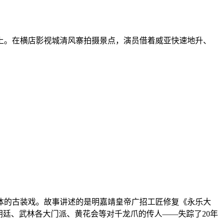
上。在横店影视城清风寨拍摄景点，演员借着威亚快速地升、
体的古装戏。故事讲述的是明嘉靖皇帝广招工匠修复《永乐大
朝廷、武林各大门派、黄花会等对千龙爪的传人——失踪了20年