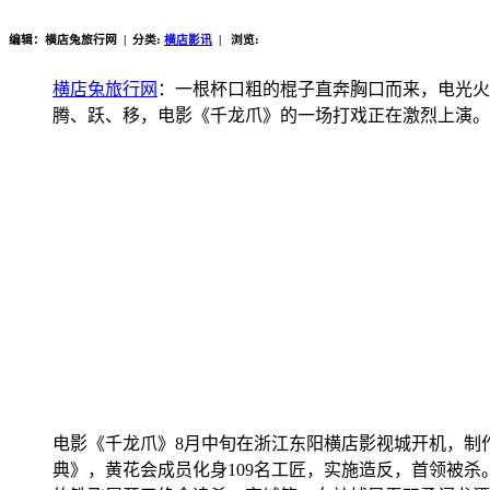
编辑：横店兔旅行网 | 分类:
横店影讯
| 浏览:
横店兔旅行网
：一根杯口粗的棍子直奔胸口而来，电光火
腾、跃、移，电影《千龙爪》的一场打戏正在激烈上演。
电影《千龙爪》8月中旬在浙江东阳横店影视城开机，制
典》，黄花会成员化身109名工匠，实施造反，首领被杀