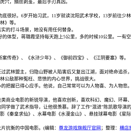
虎穴，抽丝剥茧，最后手刃真凶。
很好。6岁开始习武，11岁就读沈阳武术学校，13岁前往少
林》等。
实的打斗场景，她没有用任何替身。
型，蒋璐霞坚持每天跑上5公里，多的时候10公里。一有空她就
案传奇》、《水浒少年》、《御前四宝》、《江阴要塞》等。《
过武林盟主，归隐山野被人陷害后又复出江湖，面对绝命追杀，
林公敌那种冤枉、悲愤的内心世界，挑战很大。
的把握已得心应手。他说，自己常常可以为人物喜、为人物悲
类商业电影的新锐导演，他喜欢创新，喜欢科幻、魔幻、环幕
学做了武术指导，让他很羡慕。辞了工作“混进”陈凯歌导演的
电影《秦皇求仙》、水幕电影《水漫金山》、悬挂球幕电影《星
片抗衡的中国电影。(编辑：
尊龙游戏旗舰厅官网
；整理：
横店