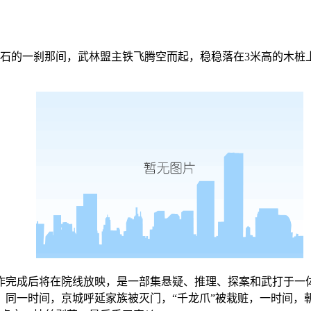
石的一刹那间，武林盟主铁飞腾空而起，稳稳落在3米高的木桩
作完成后将在院线放映，是一部集悬疑、推理、探案和武打于一
。同一时间，京城呼延家族被灭门，“千龙爪”被栽赃，一时间，