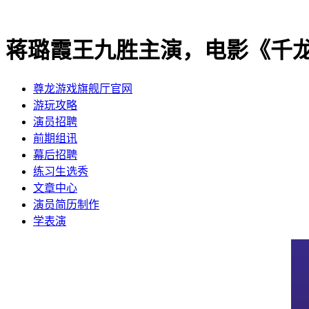
蒋璐霞王九胜主演，电影《千龙
尊龙游戏旗舰厅官网
​游玩攻略
​演员招聘
​前期组讯
​幕后招聘
​练习生选秀
文章中心
演员简历制作
学表演