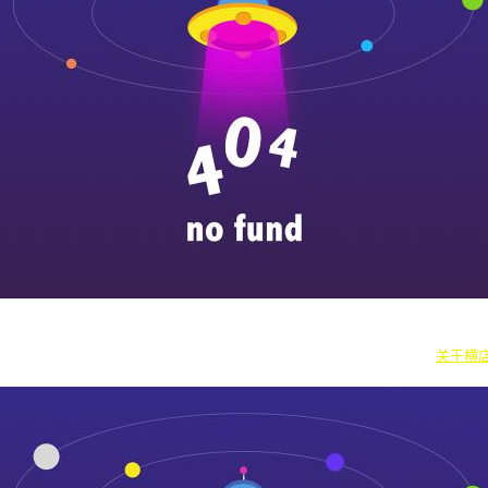
|
横漂人物
|
横国八卦
|
怎么去横店
|
横店本地新闻
|
东阳街头巷闻
|
国内
往期剧组动态
|
游玩建议
|
东阳车站时刻
|
横店车站时刻
关于横