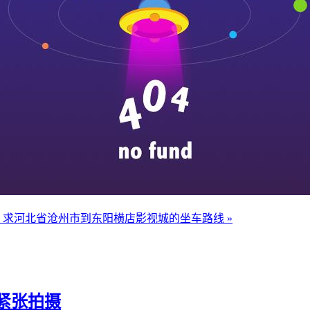
？
求河北省沧州市到东阳横店影视城的坐车路线 »
紧张拍摄