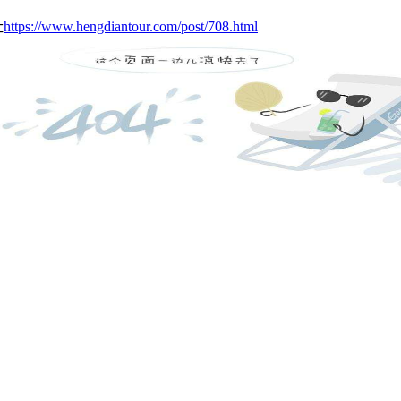
址
https://www.hengdiantour.com/post/708.html