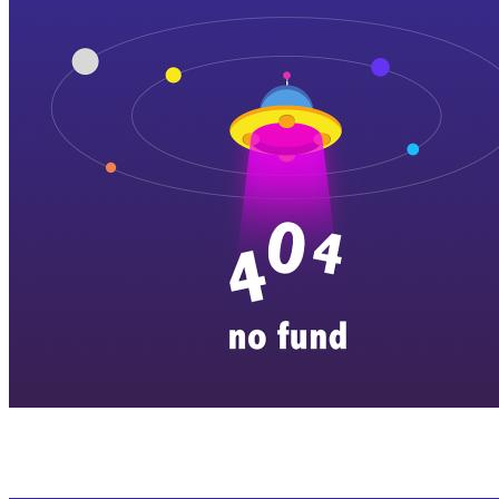
横店剧组新闻
|
旅游百问
|
群演攻略
|
横漂人物
|
横国八卦
|
怎么去
特色店铺
|
明星见面会
|
景区介绍
|
往期剧组动态
|
游玩建议
|
东阳