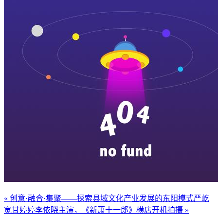
« 创意·融合·集聚——探索县域文化产业发展的东阳模式
严屹
宽甘婷婷李依晓主演，《新萧十一郎》横店开机拍摄 »