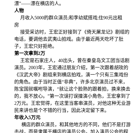
漂”——漂在横店的人。
人物
月收入5000的群众演员;和李幼斌搭戏;住90元出租
房
接受采访时，王宏正好接到了《倚天屠龙记》剧组的
电话，要调他去武夷山拍戏。由于最近两天吃坏了肚
子，王宏只好拒绝。
第一次拿到2万
王宏是石家庄人，40出头，曾在秦皇岛文工团当话剧
演员。2003年，王宏通过朋友介绍，第一次跟着胡玫的
《汉武大帝》剧组来到横店拍戏，演一个只有三集戏份
的角色。由于当时正值“非典”，许多北京演员过不来，
陈宝国就嘱咐导演，“就让这个脸熟的跟着拍，换来换去
的，我不放心。”第一次误打误撞演小角色，王宏拿到了
2万元。王宏觉得，在这里当客串演员，对他这种无业游
民来讲也是个不错的行当，因此决定留下来。
年收入5万元
横店的群众演员，和其他地方的不同，他们不是打游
击战，而是隶属于横店的演员公会。加入演员公会的程