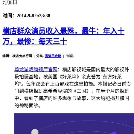
8日
九月
时间：2014-9-8 9:33:38
横店群众演员收入悬殊，最牛：年入十
万，最惨：每天三十
编辑：横店兔旅行网 | 分类:
当演员攻略
| 浏览:
尊龙游戏旗舰厅官网
：横店影视城是国内最大的影视外
景拍摄基地，被美国《好莱坞》杂志誉为“东方好莱
坞”。每年都会有上百部戏在这里拍摄。本报记者日前专
门到横店探班高希希导演的《三国》，在半个月的探班
中，看到了横店的许多现象与故事，这大约能揭开横国
的神秘面纱。