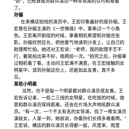
“好”，已经算是对群众演员一种非常高的认可和尊重
了。
孙俪
在来横店拍戏的演员中，王宏印象最好的是孙俪。王
宏曾在孙俪主演的《一世情缘》中，客串过一个小角
色。王宏离开剧组的时候，拿着相机希望和孙俪合张
影。孙俪欣然应允，把他客气地请到沙发上，让自己的
助理帮忙拍。她还对王宏说：“老师，我的助理手艺不
行，要是拍出来不好，咱再拍一次。”拍完之后，孙俪拿
过相机看了看，主动问王宏满不满意。在王宏接触的女
明星中，混到孙俪这份上，还能如此友善，真不多
见。
某些小明星
当然，也不是每一个明星都对群众演员很友善。王
宏告诉记者，一些二三线的女明星，在吃饭的时候，故
意和群众演员保持距离，还会在片场大声地吼群众演
员。“有一次，一个不太有名的女导演，找了一帮女演员
演妓女，人家一到，她就说，你看你们长得多难看啊。”
王宏说，横店的群众演员长得都一般，风里来、雨里