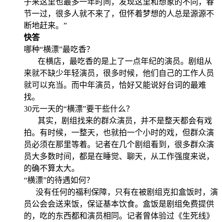
子来这里也最多一年时间，发现这里和想象的不同，春
节一过，很多人就不来了，但怀着梦想的人总是源源不
断地赶来。”
快答
哪种“横漂”最吃香？
在横店，最吃香的是上了一点年纪的演员。剧组从
来就不缺少年轻演员，很多时候，他们自己的工作人员
就可以充当。而中年演员，恰好又能说好台词的最难
找。
30元一天的“横漂”要干些什么？
其实，剧组找来的群众演员，并不是整天都会有戏
拍。有时候，一整天，也就拍一个小时的戏，但群众演
员必须在那里等着。记者在几个剧组看到，很多群众演
员大多数时间，都是在睡觉、聊天，从工作强度来说，
的确不算太大。
“横漂”的待遇如何？
没有任何的福利保障，只有在被剧组克扣盒饭时，演
员公会会送来饭，保证基本饮食。盒饭是剧组免费提供
的，吃的东西都和演员相同。记者曾体验过《生死线》