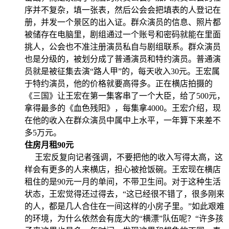
序并不复杂，填一张表，然后公会会把填表的人登记在
册，并发一个景区的出入证。群众演员的信息、照片都
被储存在电脑里，剧组通过一个账号和密码就能在里面
挑人，公会也不准注册演员私自与剧组联系。群众演员
也是分级的，被划分成了普通演员和特约演员。普通演
员就是被征集去演“路人甲”的，每天收入30元。王宏属
于特约演员，他的价格就要高得多。正在横店拍摄的
《三国》让王宏在第一集客串了一个大臣，给了500元，
拿得最多的《血色残阳》，每集拿4000。王宏介绍，现
在他的收入在群众演员中属中上水平，一年算下来差不
多5万元。
住房月租90元
王宏反复向记者强调，不要把他的收入写得太高，这
样会有更多的人来横店，担心被抢饭碗。王宏现在横店
租住的是90元一月的单间，不带卫生间。对于这种生活
状态，王宏觉得还过得去，“这已经很不错了，很多刚来
的人，都是几人合住在一间这样的小房子里。”如此艰难
的环境，为什么依然会有庞大的“横漂”队伍呢？“许多孩