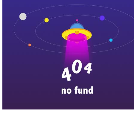
横店剧组新闻
|
旅游百问
|
群演攻略
|
横漂人物
|
横国八卦
|
怎么去
特色店铺
|
明星见面会
|
景区介绍
|
往期剧组动态
|
游玩建议
|
东阳