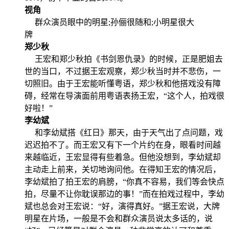
视角
群众演员眼中的明星;孙俪很随和;小明星很大
牌
郑少秋
王宏和郑少秋拍《书剑恩仇录》的时候，正是肥姐去
世的当口，不过据王宏观察，郑少秋当时并不悲伤，一
切照旧。由于王宏能听懂粤语，郑少秋和他搭戏没有障
碍，经常在导演面前用粤语表扬王宏，“这个人，拍戏很
好啦！”
李幼斌
和李幼斌搭《红日》那天，由于天气出了点问题，戏
迟迟拍不了。而王宏又有下一个片约在身，眼看时间越
来越临近，王宏显得有些着急。但他没想到，李幼斌却
主动走上前来，关切地询问他。在得知王宏的情况后，
李幼斌拍了拍王宏的肩膀，“你真不容易，我们等会快点
拍，尽量不让你耽误那边的事！”而在拍戏过程中，李幼
斌也总会对王宏说：“好，演得真好。”据王宏说，大牌
明星在片场，一般是不会和群众演员说太多话的，说