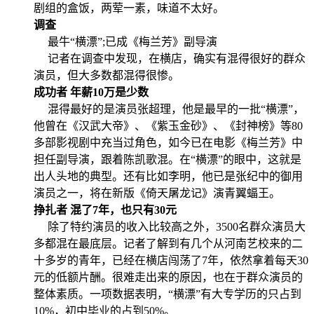
剧组的盒饭，两荤一素，味道不太好。
调查
最牛“横漂”;已成《梅兰芳》副导演
记者在调查中发现，在横店，确实有混得很好的群众
演员，但大多数都混得很惨。
成功者 年薪10万是少数
混得最好的是演员张超理，他是最早的一批“横漂”，
他曾在《汉武大帝》、《紫玉金砂》、《封神榜》等80
多部影视剧中充当过角色，如今已在电影《梅兰芳》中
担任副导演，跟着陈凯歌混。在“横漂”的眼中，这就是
出人头地的典型。还有比如李明，他已是张纪中的御用
演员之一，将在新版《倚天屠龙记》演青翼蝠王。
挣扎者 混了7年，也只有30元
除了特约演员的收入比较高之外，3500名群众演员大
多都混在最底层。记者了解到有几个从河南艺校来的二
十多岁的青年，已经在横店闯荡了7年，依然拿着每天30
元的低额片酬。很难走出来的原因，也在于群众演员的
整体素质。一项数据表明，“横漂”有大专学历的只占到
10%，初中毕业的占到50%。