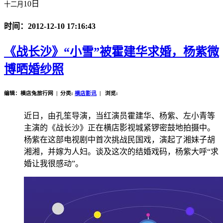
10日
十二月
时间：2012-12-10 17:16:43
《战长沙》“小雪”被霍建华求婚，杨紫微
博晒婚纱照
编辑：横店兔旅行网 | 分类:
横店影讯
| 浏览:
近日，由孔笙导演，当红演员霍建华、杨紫、左小青等
主演的《战长沙》正在横店影视城紧锣密鼓地拍摄中。
杨紫在这部电视剧中首次挑战民国戏，演起了湘妹子胡
湘湘，并嫁为人妇。谈及这次的结婚戏码，杨紫大呼“求
婚让我很感动”。