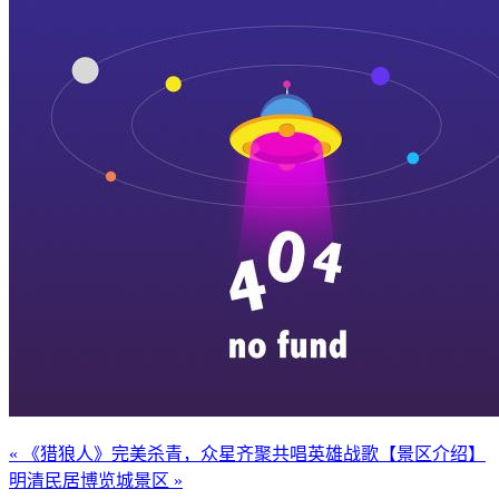
« 《猎狼人》完美杀青，众星齐聚共唱英雄战歌
【景区介绍】
明清民居博览城景区 »