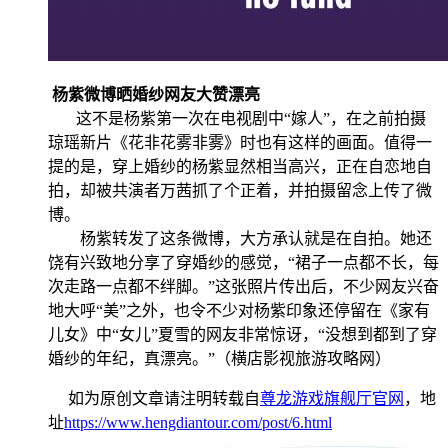
杨紫微博晒婚纱网友大赞漂亮
这不是杨紫第一次在电视剧中“嫁人”，在之前拍摄
琼瑶新片《花非花雾非雾》时也有这样的画面。值得一
提的是，穿上婚纱的杨紫显然相当高兴，正在自恋地自
拍，却被共演者万茜抓了个正着，并拍摄留念上传了微
博。
杨紫转发了这条微博，大方承认就是在自拍。她还
饶有兴致地分享了穿婚纱的感觉，“裙子一点都不长，每
次走路一点都不绊脚。”这张照片传出后，不少网友兴奋
地大呼“美”之外，也令不少对杨紫印象还停留在《家有
儿女》中“女儿”夏雪的网友非常惊讶，“没想到都到了穿
婚纱的年纪，真漂亮。”（横店影视旅游攻略网）
如为原创文章请注明转载自
尊龙游戏旗舰厅官网
，地
址
https://www.hengdiantour.com/post/6.html