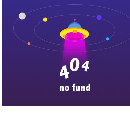
横店剧组新闻
|
旅游百问
|
群演攻略
|
横漂人物
|
横国八卦
|
怎么去
特色店铺
|
明星见面会
|
景区介绍
|
往期剧组动态
|
游玩建议
|
东阳