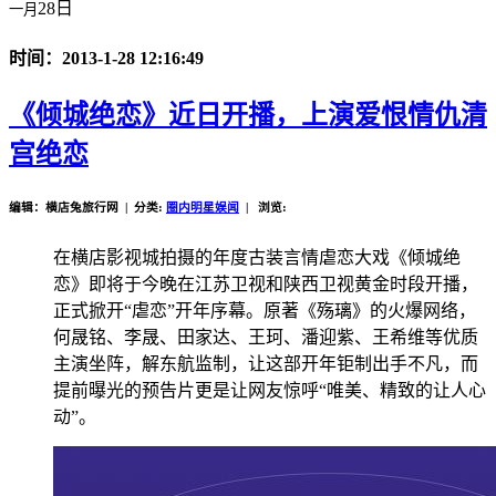
28日
一月
时间：2013-1-28 12:16:49
《倾城绝恋》近日开播，上演爱恨情仇清
宫绝恋
编辑：横店兔旅行网 | 分类:
圈内明星娱闻
| 浏览:
在横店影视城拍摄的年度古装言情虐恋大戏《倾城绝
恋》即将于今晚在江苏卫视和陕西卫视黄金时段开播，
正式掀开“虐恋”开年序幕。原著《殇璃》的火爆网络，
何晟铭、李晟、田家达、王珂、潘迎紫、王希维等优质
主演坐阵，解东航监制，让这部开年钜制出手不凡，而
提前曝光的预告片更是让网友惊呼“唯美、精致的让人心
动”。