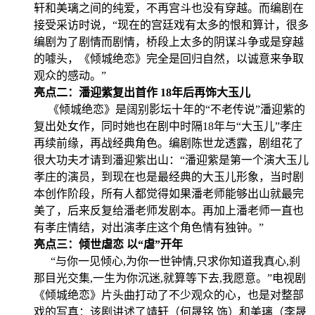
轩和美璃之间的纯爱，不再宫斗也没有穿越。而编剧在
接受采访时说，“现在的宫廷戏有太多的恨和算计，很多
编剧为了剧情而剧情，桥段上太多的阴谋斗争或是穿越
的噱头，《倾城绝恋》完全是回归自然，以诚意来争取
观众的感动。”
亮点二：潘迎紫复出首作 18年后再饰大玉儿
《倾城绝恋》是阔别影坛十年的“不老传说”潘迎紫的
复出处女作，同时她也在剧中时隔18年与“大玉儿”孝庄
再续前缘，再战经典角色。编剧陈世龙透露，剧组花了
很大功夫才请到潘迎紫出山：“潘迎紫是第一个演大玉儿
孝庄的演员，到现在也是最经典的大玉儿形象，当时剧
本创作阶段，所有人都觉得如果潘老师能够出山就最完
美了，后来反复给潘老师发剧本。再加上潘老师一直也
有孝庄情结，对出演孝庄这个角色情有独钟。”
亮点三：倾世虐恋 以“虐”开年
“与你一见倾心,为你一世钟情,只求你知道我真心,刹
那目光交集,一生为你沉迷,就算等下去,我愿意。”电视剧
《倾城绝恋》片头曲打动了不少观众的心，也是对整部
戏的写真：该剧讲述了靖轩（何晟铭 饰）和美璃（李晟