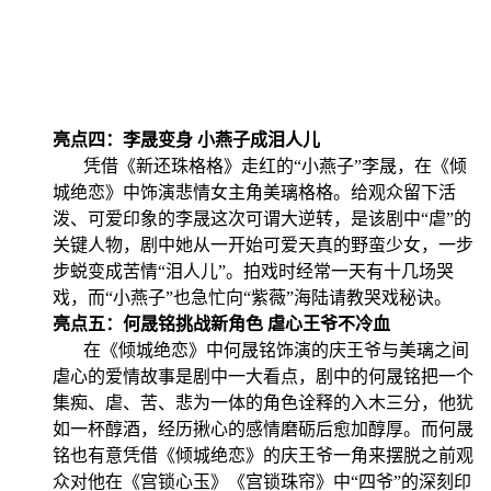
亮点四：李晟变身 小燕子成泪人儿
凭借《新还珠格格》走红的“小燕子”李晟，在《倾
城绝恋》中饰演悲情女主角美璃格格。给观众留下活
泼、可爱印象的李晟这次可谓大逆转，是该剧中“虐”的
关键人物，剧中她从一开始可爱天真的野蛮少女，一步
步蜕变成苦情“泪人儿”。拍戏时经常一天有十几场哭
戏，而“小燕子”也急忙向“紫薇”海陆请教哭戏秘诀。
亮点五：何晟铭挑战新角色 虐心王爷不冷血
在《倾城绝恋》中何晟铭饰演的庆王爷与美璃之间
虐心的爱情故事是剧中一大看点，剧中的何晟铭把一个
集痴、虐、苦、悲为一体的角色诠释的入木三分，他犹
如一杯醇酒，经历揪心的感情磨砺后愈加醇厚。而何晟
铭也有意凭借《倾城绝恋》的庆王爷一角来摆脱之前观
众对他在《宫锁心玉》《宫锁珠帘》中“四爷”的深刻印