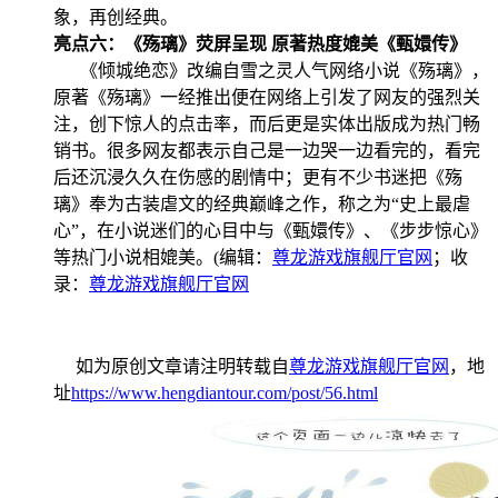
象，再创经典。
亮点六：《殇璃》荧屏呈现 原著热度媲美《甄嬛传》
《倾城绝恋》改编自雪之灵人气网络小说《殇璃》，
原著《殇璃》一经推出便在网络上引发了网友的强烈关
注，创下惊人的点击率，而后更是实体出版成为热门畅
销书。很多网友都表示自己是一边哭一边看完的，看完
后还沉浸久久在伤感的剧情中；更有不少书迷把《殇
璃》奉为古装虐文的经典巅峰之作，称之为“史上最虐
心”，在小说迷们的心目中与《甄嬛传》、《步步惊心》
等热门小说相媲美。(编辑：
尊龙游戏旗舰厅官网
；收
录：
尊龙游戏旗舰厅官网
如为原创文章请注明转载自
尊龙游戏旗舰厅官网
，地
址
https://www.hengdiantour.com/post/56.html