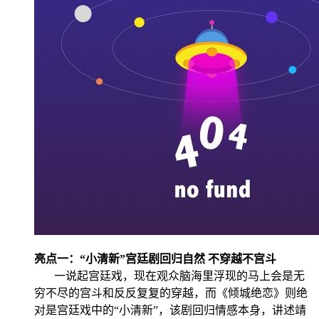
亮点一：“小清新”宫廷剧回归自然 不穿越不宫斗
一说起宫廷戏，现在观众脑海里浮现的马上会是无
穷不尽的宫斗和反反复复的穿越，而《倾城绝恋》则绝
对是宫廷戏中的“小清新”，该剧回归情感本身，讲述靖