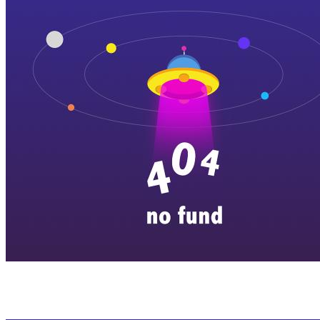
横店剧组新闻
|
旅游百问
|
群演攻略
|
横漂人物
|
横国八卦
|
怎么去
特色店铺
|
明星见面会
|
景区介绍
|
往期剧组动态
|
游玩建议
|
东阳