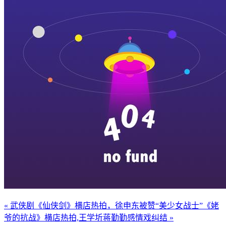
« 武侠剧《仙侠剑》横店热拍，徐申东被赞“美少女战士”
《姥
爷的抗战》横店热拍,王学圻蒋勤勤感情戏纠结 »