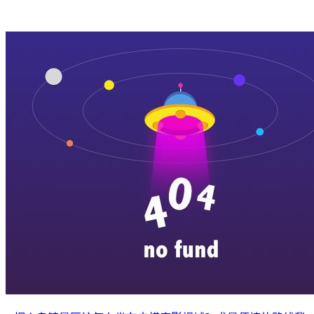
特色店铺
|
明星见面会
|
景区介绍
|
往期剧组动态
|
游玩建议
|
东阳