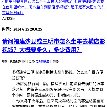
« 桐乡乌镇景区该怎么坐车去横店影视城？求最便捷的路线
我
在台州温岭市，怎么坐车到横店影视城？是不是有大巴车的？
求具体时间 »
25日
六月
时间：2014-6-25 20:0:25
请问福建沙县或三明市怎么坐车去横店影
视城？大概要多久，多少费用？
编辑：横店兔旅行网 | 分类:
怎么到横店
| 浏览:
求福建省三明市沙县到横店坐车路线，怎么坐车最方便
最省钱？
横店兔旅行网：额，福建沙县目前没有去横店的汽车
或火车，你得先去三明火车站坐火车到义乌，大概要12
个小时，票价硬座越90元，卧铺约170元。
你义乌下火车后，在义乌火车站对面的客运站坐至东
阳东站的班车，车票价格是11元，约1个小时后到达东阳