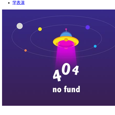
学表演
横店剧组新闻
|
旅游百问
|
群演攻略
|
横漂人物
|
横国八卦
|
怎么去