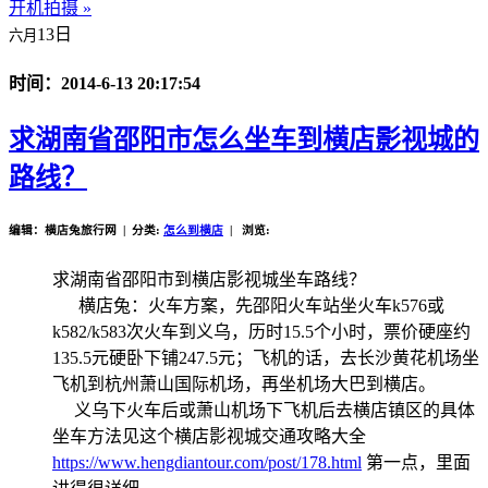
开机拍摄 »
13日
六月
时间：2014-6-13 20:17:54
求湖南省邵阳市怎么坐车到横店影视城的
路线？
编辑：横店兔旅行网 | 分类:
怎么到横店
| 浏览:
求湖南省邵阳市到横店影视城坐车路线？
横店兔：火车方案，先邵阳火车站坐火车k576或
k582/k583次火车到义乌，历时15.5个小时，票价硬座约
135.5元硬卧下铺247.5元；飞机的话，去长沙黄花机场坐
飞机到杭州萧山国际机场，再坐机场大巴到横店。
义乌下火车后或萧山机场下飞机后去横店镇区的具体
坐车方法见这个横店影视城交通攻略大全
https://www.hengdiantour.com/post/178.html
第一点，里面