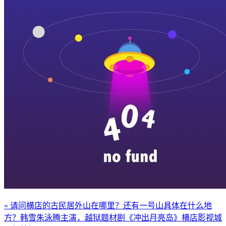
« 请问横店的古民居外山在哪里？还有一号山具体在什么地
方？
韩雪朱泳腾主演，越狱题材剧《冲出月亮岛》横店影视城