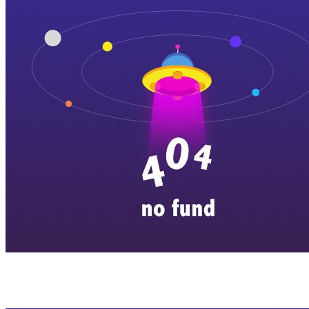
横店剧组新闻
|
旅游百问
|
群演攻略
|
横漂人物
|
横国八卦
|
怎么去
特色店铺
|
明星见面会
|
景区介绍
|
往期剧组动态
|
游玩建议
|
东阳