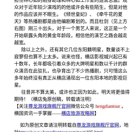
担任林心如的贴身助理和林心如工作室的运营总监。观
众对于近年较少演戏的的他或许会有些陌生，但是对他
的作品应该并不眼生。《倾世皇妃》、《牵牛花的夏
天》等热播剧都是由他编剧筹划的。而且杜剑（见上方
右图）刚三十出头，对于一个男艺人来说，这正是一个
开始崭露头角的黄金年龄段，相信他的演艺之路会越走
越宽。
除以上之外，还有其它几位东阳籍明星，数量谈不上
寂寥但也算不上太多。说来也怪，横店影视城兴起已有
十数年，长年都吸引着众多的大牌明星和数以千计的群
众演员在此驻扎，也孕育出了不少热播剧，只可惜这么
多年始终没有真正从横店涌现出一位东阳本地的影视巨
星。
往昔并不算太美，或许也正因为如此，明天将更值得
期待！（横店兔原创稿，转载请注明）
【关注
尊龙游戏旗舰厅官网
微信公众号
hengdiantour
，
横国资讯一手掌握——
横店旅游攻略网
】
如为原创文章请注明转载自
尊龙游戏旗舰厅官网
，地