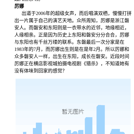
厉娜
出道于2006年的超级女声，而后唱演双栖，慢慢打拼
出一片属于自己的演艺天地。众所周知，厉娜是浙江磐
安人。而磐安和东阳则是一衣带水的近邻，地缘相近，
人缘相亲。正是因为历史上东阳和磐安分分合合，厉娜
与东阳也有千丝万缕的联系。东磐最后一次分家是在
1983年的7月，而厉娜出生则是在是年2月。所以厉娜和
众多磐安人一样，出生在东阳，成长在磐安。近段时间
厉娜正在横店影视城拍摄电视剧《猎杀》，不知道她有
没有体味到回家的感觉？