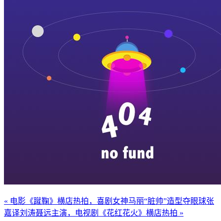
« 电影《蹴鞠》横店热拍，喜剧女神马丽“脏帅”造型夺眼球
张
嘉译刘涛聂远主演，电视剧《花红花火》横店热拍 »