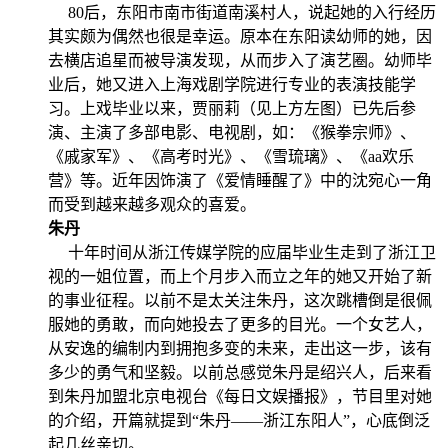
80后，东阳市南市街道南溪村人，说起她的入行经历
其实颇为偶然也很是幸运。原本在东阳读幼师的她，因
去横店追星而被导演发现，从而步入了演艺圈。幼师毕
业后，她又进入上海戏剧学院进行专业的表演技能学
习。上戏毕业以来，贾丽莉（见上方左图）已先后参
演、主演了多部电影、电视剧，如：《猴拳宗师》、
《戚家军》、《高考时光》、《雪琉璃》、《aa欢乐
营》等。近年因饰演了《爱情睡醒了》中的沈宛心一角
而受到越来越多观众的喜爱。
朱丹
十年时间从浙江传媒学院的应届毕业生走到了浙江卫
视的一姐位置，而上个月步入而立之年的她又开始了新
的事业征程。以前不是太关注朱丹，这次跳槽倒是很佩
服她的勇敢，而向她投去了更多的目光。一个女艺人，
从安逸的编制内到拥抱多变的未来，走出这一步，该有
多少的勇气和坚毅。以前总感觉朱丹是绍兴人，后来看
到朱丹加盟北京电视台《每日文娱播报》，节目里对她
的介绍，开篇就提到“朱丹——浙江东阳人”，心底倒泛
起几丝亲切。