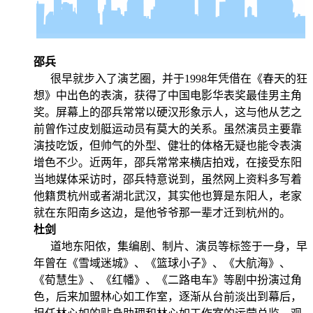
邵兵
很早就步入了演艺圈，并于1998年凭借在《春天的狂
想》中出色的表演，获得了中国电影华表奖最佳男主角
奖。屏幕上的邵兵常常以硬汉形象示人，这与他从艺之
前曾作过皮划艇运动员有莫大的关系。虽然演员主要靠
演技吃饭，但帅气的外型、健壮的体格无疑也能令表演
增色不少。近两年，邵兵常常来横店拍戏，在接受东阳
当地媒体采访时，邵兵特意说到，虽然网上资料多写着
他籍贯杭州或者湖北武汉，其实他也算是东阳人，老家
就在东阳南乡这边，是他爷爷那一辈才迁到杭州的。
杜剑
道地东阳侬，集编剧、制片、演员等标签于一身，早
年曾在《雪域迷城》、《篮球小子》、《大航海》、
《荀慧生》、《红幡》、《二路电车》等剧中扮演过角
色，后来加盟林心如工作室，逐渐从台前淡出到幕后，