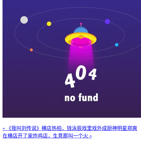
« 《我叫刘传说》横店热拍，钱泳辰戏里戏外成厨神
明星郑爽
在横店开了家炸鸡店，生意那叫一个火 »