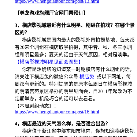
https://www.hengdiantour.com/post/13.html
【尊龙游戏旗舰厅官网门票预订】
3，横店影视城最近有什么明星、剧组在拍戏？在哪个景
区的？
横店影视城是国内最大的影视外景拍摄基地，每天都
有20来个剧组在横店取景拍摄，其中春、秋、冬三季剧
组和明星最多；夏天的话由于天气原因，相对是淡季。
【横店影视城明星见面会图集】
你若是想确切的知道某一时期横店有什么剧组的话，
请关注下横店兔的微信公众号
横店兔
或以下网址，每
周都有更新的。特别提醒的是原本每周日在横店影视城
的明清宫苑景区举办的明星见面会，自2011年起改为不
定期举办，机缘巧合的话可以去看看。
【本周剧组动态】：
https://www.hengdiantour.com/post/16.html
4，横店最近的天气怎么样，是否适合出游？
横店位于浙江省中部东阳市境内，你想知道横店影视