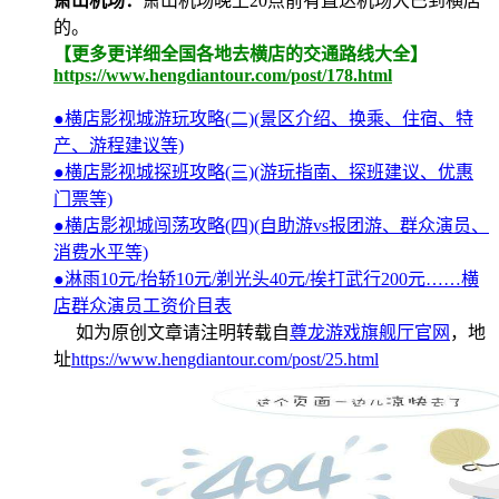
萧山机场：
萧山机场晚上20点前有直达机场大巴到横店
的。
【更多更详细全国各地去横店的交通路线大全】
https://www.hengdiantour.com/post/178.html
●横店影视城游玩攻略(二)(景区介绍、换乘、住宿、特
产、游程建议等)
●横店影视城探班攻略(三)(游玩指南、探班建议、优惠
门票等)
●横店影视城闯荡攻略(四)(自助游vs报团游、群众演员、
消费水平等)
●淋雨10元/抬轿10元/剃光头40元/挨打武行200元……横
店群众演员工资价目表
如为原创文章请注明转载自
尊龙游戏旗舰厅官网
，地
址
https://www.hengdiantour.com/post/25.html