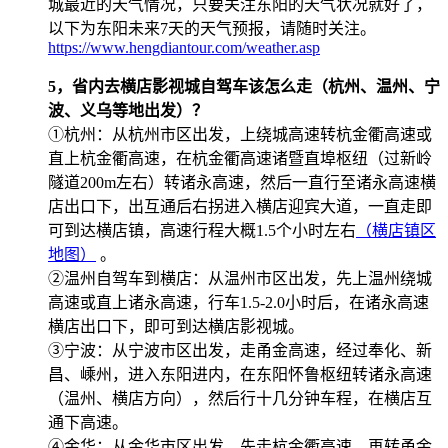
城最近的天气情况，只要关注东阳的天气状况就好了，
以下为东阳未来7天的天气预报，请随时关注。
https://www.hengdiantour.com/weather.asp
5，省内去横店影视城自驾车该怎么走（杭州、温州、宁
波、义乌等地出发）？
①杭州：从杭州市区出发，上绕城高速转杭金衢高速或
直上杭金衢高速，在杭金衢高速诸暨直埠枢纽（过新岭
隧道200m左右）转诸永高速，然后一直行至诸永高速横
店出口下，出互通后右拐进入横店迎宾大道，一直走即
可到达横店镇，高速行程大概1.5个小时左右
（横店镇区
地图）
。
②温州自驾车到横店：从温州市区出发，先上温州绕城
高速或直上诸永高速，行车1.5-2.0小时后，在诸永高速
横店出口下，即可到达横店影视城。
③宁波：从宁波市区出发，走甬金高速，经过奉化、新
昌、嵊州，进入东阳进内，在东阳怀鲁枢纽转诸永高速
（温州、横店方向），然后行十几分钟车程，在横店互
通下高速。
④金华：从金华市区出发，先走杭金衢高速，再转甬金