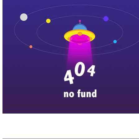
横店剧组新闻
|
旅游百问
|
群演攻略
|
横漂人物
|
横国八卦
|
怎么去
特色店铺
|
明星见面会
|
景区介绍
|
往期剧组动态
|
游玩建议
|
东阳