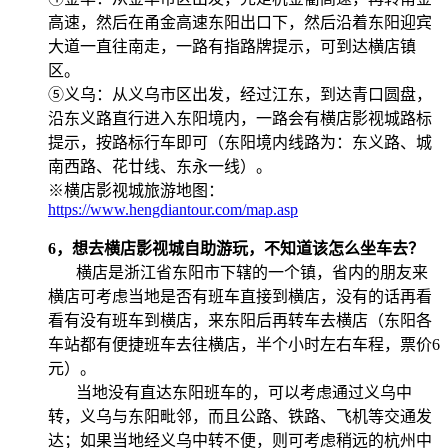
高速，然后在甬金高速东阳出口下，然后沿着东阳迎宾
大道一直往南走，一路有指路牌提示，可到达横店镇
区。
⑤义乌：从义乌市区出发，经过江东，到达青口圆盘，
沿东义路直行进入东阳境内，一路会有横店影视城路标
提示，按路标行车即可（东阳境内线路为：东义路、城
南西路、花廿线、东永一线）。
※横店影视城旅游地图：
https://www.hengdiantour.com/map.asp
6，想去横店影视城自助游玩，不知道该怎么坐车去？
横店是浙江省东阳市下辖的一个镇，省内的朋友来
横店可考虑当地是否有班车直接到横店，没有的话再看
看有没有班车到横店，来东阳后再转车去横店（东阳各
车站都有便捷班车去往横店，半个小时左右车程，票价6
元）。
当地没有直达东阳班车的，可以考虑通过义乌中
转，义乌与东阳毗邻，而且公路、铁路、飞机等交通发
达；如果当地经义乌中转不便，则可考虑稍远的杭州中