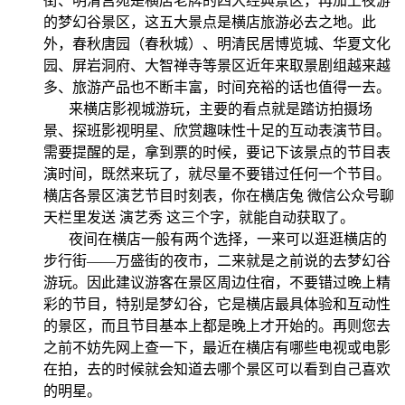
街、明清宫苑是横店老牌的四大经典景区，再加上夜游
的梦幻谷景区，这五大景点是横店旅游必去之地。此
外，春秋唐园（春秋城）、明清民居博览城、华夏文化
园、屏岩洞府、大智禅寺等景区近年来取景剧组越来越
多、旅游产品也不断丰富，时间充裕的话也值得一去。
来横店影视城游玩，主要的看点就是踏访拍摄场
景、探班影视明星、欣赏趣味性十足的互动表演节目。
需要提醒的是，拿到票的时候，要记下该景点的节目表
演时间，既然来玩了，就尽量不要错过任何一个节目。
横店各景区演艺节目时刻表，你在横店兔 微信公众号聊
天栏里发送 演艺秀 这三个字，就能自动获取了。
夜间在横店一般有两个选择，一来可以逛逛横店的
步行街——万盛街的夜市，二来就是之前说的去梦幻谷
游玩。因此建议游客在景区周边住宿，不要错过晚上精
彩的节目，特别是梦幻谷，它是横店最具体验和互动性
的景区，而且节目基本上都是晚上才开始的。再则您去
之前不妨先网上查一下，最近在横店有哪些电视或电影
在拍，去的时候就会知道去哪个景区可以看到自己喜欢
的明星。