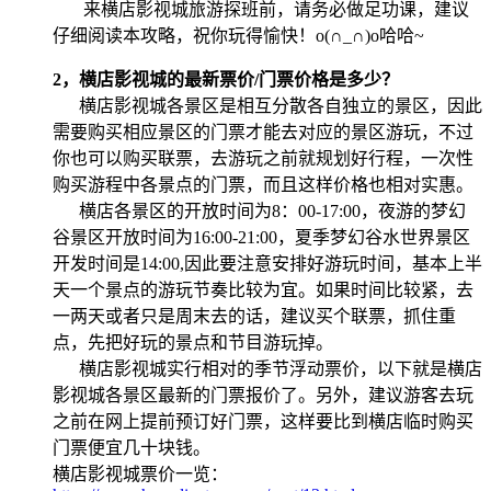
来横店影视城旅游探班前，请务必做足功课，建议
仔细阅读本攻略，祝你玩得愉快！o(∩_∩)o哈哈~
2，横店影视城的最新票价/门票价格是多少？
横店影视城各景区是相互分散各自独立的景区，因此
需要购买相应景区的门票才能去对应的景区游玩，不过
你也可以购买联票，去游玩之前就规划好行程，一次性
购买游程中各景点的门票，而且这样价格也相对实惠。
横店各景区的开放时间为8：00-17:00，夜游的梦幻
谷景区开放时间为16:00-21:00，夏季梦幻谷水世界景区
开发时间是14:00,因此要注意安排好游玩时间，基本上半
天一个景点的游玩节奏比较为宜。如果时间比较紧，去
一两天或者只是周末去的话，建议买个联票，抓住重
点，先把好玩的景点和节目游玩掉。
横店影视城实行相对的季节浮动票价，以下就是横店
影视城各景区最新的门票报价了。另外，建议游客去玩
之前在网上提前预订好门票，这样要比到横店临时购买
门票便宜几十块钱。
横店影视城票价一览：