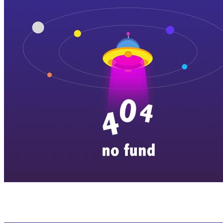
横店剧组新闻
|
旅游百问
|
群演攻略
|
横漂人物
|
横国八卦
|
怎么去
特色店铺
|
明星见面会
|
景区介绍
|
往期剧组动态
|
游玩建议
|
东阳