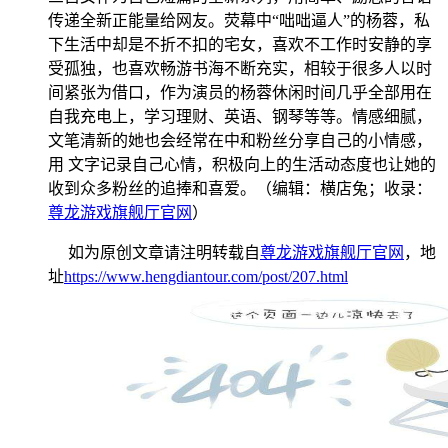
传递全新正能量给网友。荧幕中“咄咄逼人”的杨蓉，私
下生活中却是不折不扣的宅女，喜欢不工作时安静的享
受孤独，也喜欢畅游书海不断充实，相较于很多人以时
间紧张为借口，作为演员的杨蓉休闲时间几乎全部用在
自我充电上，学习理财、英语、钢琴等等。情感细腻，
文笔清新的她也会经常在中和粉丝分享自己的小情感，
用 文字记录自己心情，积极向上的生活动态度也让她的
收到众多粉丝的追捧和喜爱。（编辑：横店兔；收录：
尊龙游戏旗舰厅官网
）
如为原创文章请注明转载自
尊龙游戏旗舰厅官网
，地
址
https://www.hengdiantour.com/post/207.html