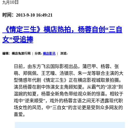
10日
九月
时间：2013-9-10 16:49:21
《情定三生》横店热拍，杨蓉自创“三自
女”受追捧
编辑：横店兔旅行网 | 分类:
横店影讯
| 浏览:
日前，由东方飞云国际影视出品，蒲巴甲、杨蓉、张
萌、郑佩佩、王艺曈、汤镇宗、朱一龙等联合主演的大
型情感年代剧《情定三生》正在横店影视城取景拍摄。
演员杨蓉在剧中饰演女主角顾知夏。从霸气的“凉凉”到
温婉的知夏，杨蓉全新角色带给观众新的惊喜。相较于
戏中“逆来顺受”，戏外的杨蓉言语之间无不透露现代职
场女性的风范，中“三自女”的言论更是受到众多网友的
喜爱。