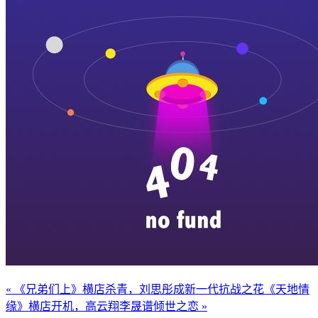
« 《兄弟们上》横店杀青，刘思彤成新一代抗战之花
《天地情
缘》横店开机，高云翔李晟谱倾世之恋 »