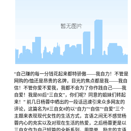
“自己赚的每一分钱花起来都特骄傲——我自力！不管是
网购的t恤还是昂贵的名牌，目光的焦点都是我——我自
信！不管你爱不爱我，我都不会为了你作践自己——我
自爱！我是80后“三自女”，你们呢？同意的姐妹们转起
来！” 前几日杨蓉中晒出的一段话迅速引来众多网友的
评论，这篇名为#三自女#的以“自力”“自信”“自爱”三个
主题来表现现代女性的生活方式，言语之间无不感觉杨
蓉内心的充实以及对现在生活的热爱，之后杨蓉更是以
三自女作为自己短篇的全新系列，用简单、励志的言语