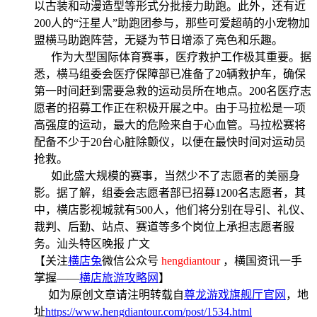
以古装和动漫造型等形式分批接力助跑。此外，还有近
200
人的“汪星人”助跑团参与，那些可爱超萌的小宠物加
盟横马助跑阵营，无疑为节日增添了亮色和乐趣。
作为大型国际体育赛事，医疗救护工作极其重要。据
悉，横马组委会医疗保障部已准备了
20
辆救护车，确保
第一时间赶到需要急救的运动员所在地点。
200
名医疗志
愿者的招募工作正在积极开展之中。由于马拉松是一项
高强度的运动，最大的危险来自于心血管。马拉松赛将
配备不少于
20
台心脏除颤仪，以便在最快时间对运动员
抢救。
如此盛大规模的赛事，当然少不了志愿者的美丽身
影。据了解，组委会志愿者部已招募
1200
名志愿者，其
中，横店影视城就有
500
人，他们将分别在导引、礼仪、
裁判、后勤、站点、赛道等多个岗位上承担志愿者服
务。汕头特区晚报
广文
【关注
横店兔
微信公众号
hengdiantour
，横国资讯一手
掌握——
横店旅游攻略网
】
如为原创文章请注明转载自
尊龙游戏旗舰厅官网
，地
址
https://www.hengdiantour.com/post/1534.html