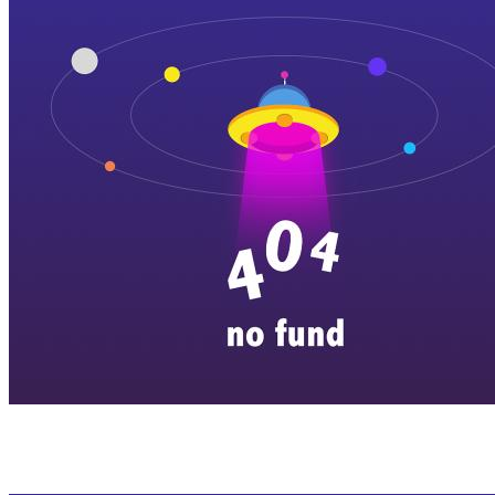
横店剧组新闻
|
旅游百问
|
群演攻略
|
横漂人物
|
横国八卦
|
怎么去
特色店铺
|
明星见面会
|
景区介绍
|
往期剧组动态
|
游玩建议
|
东阳