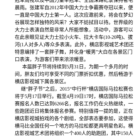
冠军周戎以及中国力量举冠军、全国深蹲纪录保持者毛
晨雨。张建军自
2012
年中国大力士争霸赛夺冠以来，便
一直是中国大力士第一人。这次应邀前来，将会在梦幻
谷展现怎样独特的风采？大家不妨拭目以待。世界级的
大力士表演自然是非常人所能想象，活动中，游客可以
在此亲眼见证大力士拉小火车、拉大卡车
(10-20
吨
)
、拔
河
(1
人对多人
)
等众多表演。此外，横店影视城艺术团还
特意编排了一套胖子舞，并化身“暖男”大白在各景区门
口表演，为游客们带来浓浓暖意。
本届胖子节将持续到
5
月
31
日
，为期一个多月的时
间，胖友们均可享受不同的门票折扣优惠，然后畅游于
横店影视城下属各景区。
继“胖子节”之后，
2015
“中行杯”横店国际马拉松赛也
将于
5
月
17
日
举行。截至
4
月
19
日
17
时
，横店国际马拉松
赛报名人数已达到
6266
名，报名工作仍在火热继续，一
些跑团近日将集体报名参赛。特别值得一提的是，正在
横店影视城拍戏的各个剧组，全部表态要参加，这使得
横马比全国任何一个地方的马拉松都更具明星色彩。横
店影视城艺术团将组织一个
400
人的助跑团，其中
150
人