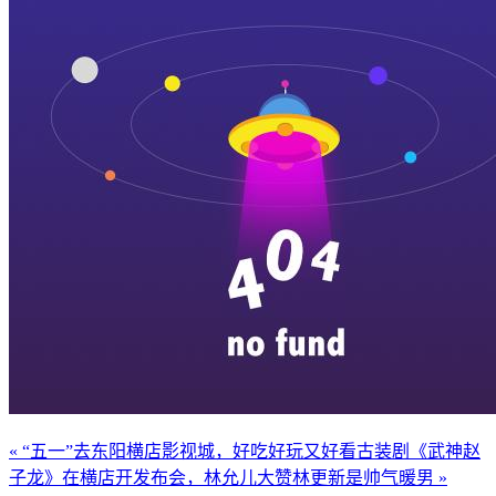
« “五一”去东阳横店影视城，好吃好玩又好看
古装剧《武神赵
子龙》在横店开发布会，林允儿大赞林更新是帅气暖男 »