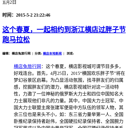
2日
五月
时间：2015-5-2 21:22:46
这个春夏，一起相约到浙江横店过胖子节
跑马拉松
编辑：横店兔旅行网 | 分类:
横店本地新闻
| 浏览:
横店兔旅行网
：这个春夏，横店影视城可谓节目多多，
好戏连台。首先，
4
月
25
日
，
2015
“横国欢乐胖子节”将在
梦幻谷景区启幕。为凸显活动氛围，找寻胖友们的归属
感，挖掘胖友们的潜力，横店影视城针对这一活动特
性，力邀了一位神秘的俄罗斯大力士和四位中国知名大
力士展现他们非凡的力量。其中，中国大力士冠军、中
国大力士联盟主席张建军便是中方队伍的领军人物，其
余三位也是来头不小，如：东三省力量举第一人、全国
卧推纪录保持者赵伟，全国硬拉纪录保持者、全国腕力