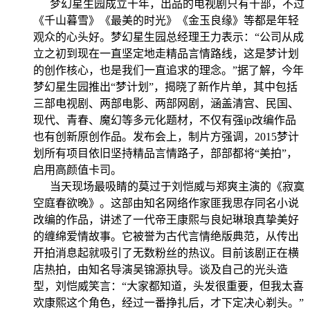
梦幻星生园成立十年，出品的电视剧只有十部，不过
《千山暮雪》《最美的时光》《金玉良缘》等都是年轻
观众的心头好。梦幻星生园总经理王力表示：“公司从成
立之初到现在一直坚定地走精品言情路线，这是梦计划
的创作核心，也是我们一直追求的理念。”据了解，今年
梦幻星生园推出“梦计划”，揭晓了新作片单，其中包括
三部电视剧、两部电影、两部网剧，涵盖清宫、民国、
现代、青春、魔幻等多元化题材，不仅有强ip改编作品
也有创新原创作品。发布会上，制片方强调，2015梦计
划所有项目依旧坚持精品言情路子，部部都将“美拍”，
启用高颜值卡司。
当天现场最吸睛的莫过于刘恺威与郑爽主演的《寂寞
空庭春欲晚》。这部由知名网络作家匪我思存同名小说
改编的作品，讲述了一代帝王康熙与良妃琳琅真挚美好
的缠绵爱情故事。它被誉为古代言情绝版典范，从传出
开拍消息起就吸引了无数粉丝的热议。目前该剧正在横
店热拍，由知名导演吴锦源执导。谈及自己的光头造
型，刘恺威笑言：“大家都知道，头发很重要，但我太喜
欢康熙这个角色，经过一番挣扎后，才下定决心剃头。”