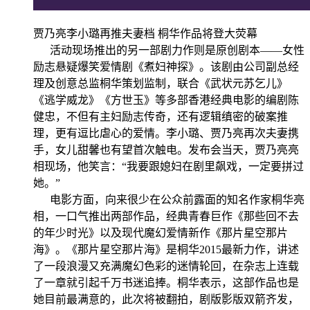
贾乃亮李小璐再推夫妻档 桐华作品将登大荧幕
活动现场推出的另一部剧力作则是原创剧本——女性
励志悬疑爆笑爱情剧《煮妇神探》。该剧由公司副总经
理及创意总监桐华策划监制，联合《武状元苏乞儿》
《逃学威龙》《方世玉》等多部香港经典电影的编剧陈
健忠，不但有主妇励志传奇，还有逻辑缜密的破案推
理，更有逗比虐心的爱情。李小璐、贾乃亮再次夫妻携
手，女儿甜馨也有望首次触电。发布会当天，贾乃亮亮
相现场，他笑言：“我要跟媳妇在剧里飙戏，一定要拼过
她。”
电影方面，向来很少在公众前露面的知名作家桐华亮
相，一口气推出两部作品，经典青春巨作《那些回不去
的年少时光》以及现代魔幻爱情新作《那片星空那片
海》。《那片星空那片海》是桐华2015最新力作，讲述
了一段浪漫又充满魔幻色彩的迷情轮回，在杂志上连载
了一章就引起千万书迷追捧。桐华表示，这部作品也是
她目前最满意的，此次将被翻拍，剧版影版双箭齐发，