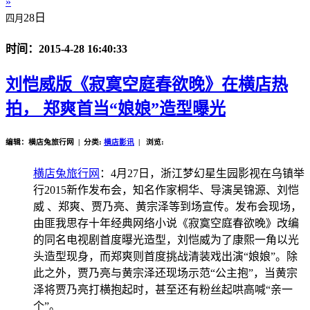
»
28日
四月
时间：2015-4-28 16:40:33
刘恺威版《寂寞空庭春欲晚》在横店热
拍， 郑爽首当“娘娘”造型曝光
编辑：横店兔旅行网 | 分类:
横店影讯
| 浏览:
横店兔旅行网
：4月27日，浙江梦幻星生园影视在乌镇举
行2015新作发布会，知名作家桐华、导演吴锦源、刘恺
威 、郑爽、贾乃亮、黄宗泽等到场宣传。发布会现场，
由匪我思存十年经典网络小说《寂寞空庭春欲晚》改编
的同名电视剧首度曝光造型，刘恺威为了康熙一角以光
头造型现身，而郑爽则首度挑战清装戏出演“娘娘”。除
此之外，贾乃亮与黄宗泽还现场示范“公主抱”，当黄宗
泽将贾乃亮打横抱起时，甚至还有粉丝起哄高喊“亲一
个”。