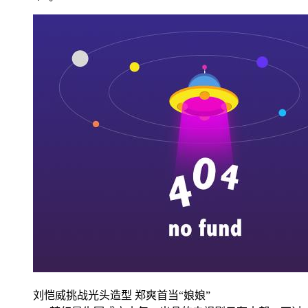
刘恺威挑战光头造型 郑爽首当“娘娘”