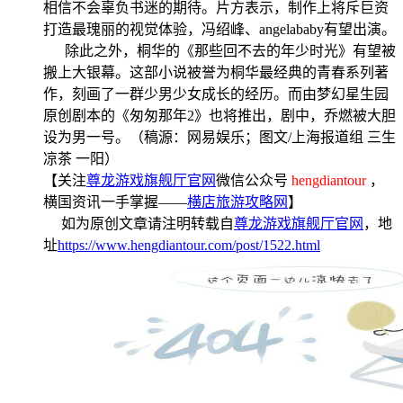
相信不会辜负书迷的期待。片方表示，制作上将斥巨资
打造最瑰丽的视觉体验，冯绍峰、angelababy有望出演。
除此之外，桐华的《那些回不去的年少时光》有望被
搬上大银幕。这部小说被誉为桐华最经典的青春系列著
作，刻画了一群少男少女成长的经历。而由梦幻星生园
原创剧本的《匆匆那年2》也将推出，剧中，乔燃被大胆
设为男一号。（稿源：网易娱乐；图文/上海报道组 三生
凉茶 一阳）
【关注
尊龙游戏旗舰厅官网
微信公众号
hengdiantour
，
横国资讯一手掌握——
横店旅游攻略网
】
如为原创文章请注明转载自
尊龙游戏旗舰厅官网
，地
址
https://www.hengdiantour.com/post/1522.html