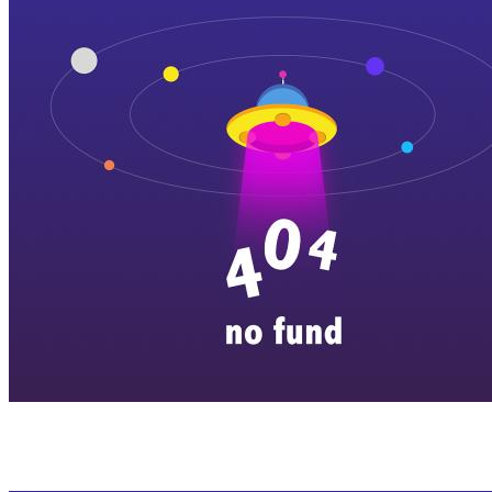
横店剧组新闻
|
旅游百问
|
群演攻略
|
横漂人物
|
横国八卦
|
怎么去
特色店铺
|
明星见面会
|
景区介绍
|
往期剧组动态
|
游玩建议
|
东阳