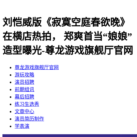
刘恺威版《寂寞空庭春欲晚》
在横店热拍， 郑爽首当“娘娘”
造型曝光-尊龙游戏旗舰厅官网
尊龙游戏旗舰厅官网
​游玩攻略
​演员招聘
​前期组讯
​幕后招聘
​练习生选秀
文章中心
演员简历制作
学表演