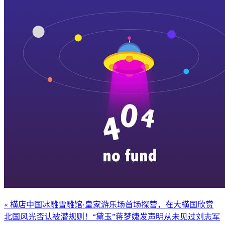
« 横店中国冰雕雪雕馆·皇家游乐场首场探营，在大横国欣赏
北国风光
否认被潜规则！“黛玉”蒋梦婕发声明从未见过刘志军