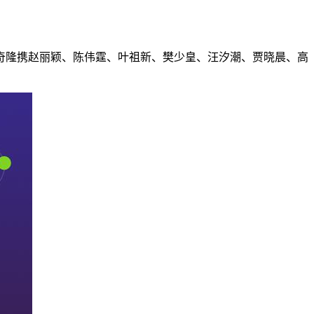
奇隆携赵丽颖、陈伟霆、叶祖新、樊少皇、汪汐潮、贾晓晨、高