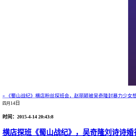
« 《蜀山战纪》横店粉丝探班会，赵丽颖被吴奇隆封暴力少女
14日
四月
时间：2015-4-14 20:43:8
横店探班《蜀山战纪》，吴奇隆刘诗诗婚