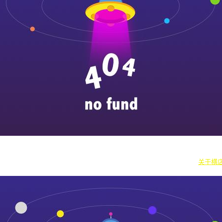
|
横漂人物
|
横国八卦
|
怎么去横店
|
横店本地新闻
|
东阳街头巷闻
|
国内
往期剧组动态
|
游玩建议
|
东阳车站时刻
|
横店车站时刻
关于横