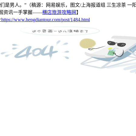
们是男人。”（稿源：网易娱乐，图文
/
上海报道组
三生凉茶
一
国资讯一手掌握——
横店旅游攻略网
】
址
https://www.hengdiantour.com/post/1484.html