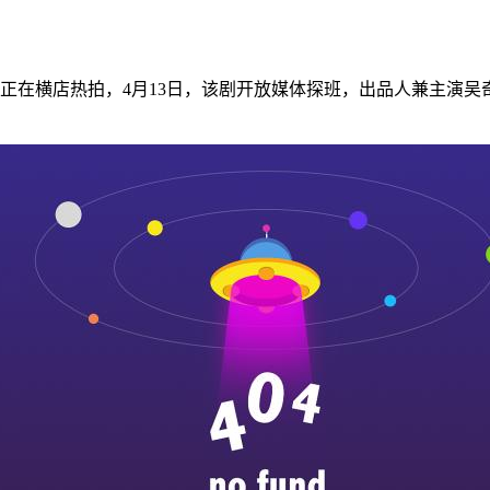
正在横店热拍，
4
月
13
日
，该剧开放媒体探班，出品人兼主演吴