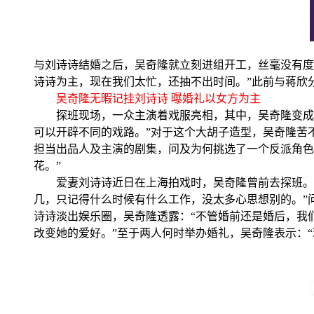
与刘诗诗结婚之后，吴奇隆就立刻进组开工，丝毫没有度
诗诗为主，现在我们太忙，还抽不出时间。”此前与蒋欣
吴奇隆无暇记挂刘诗诗 曝婚礼以女方为主
探班现场，一众主演着戏服亮相，其中，吴奇隆变成“绿
可以开辟不同的戏路。”对于这个大胡子造型，吴奇隆苦
担当出品人及主演的剧集，问及为何挑选了一个反派角色
花。”
爱妻刘诗诗近日在上海拍戏时，吴奇隆曾前去探班。如
几，只记得什么时候有什么工作，没太多心思想别的。”
诗诗淡出娱乐圈，吴奇隆透露：“不管婚前还是婚后，我
改变她的爱好。”至于两人何时举办婚礼，吴奇隆表示：