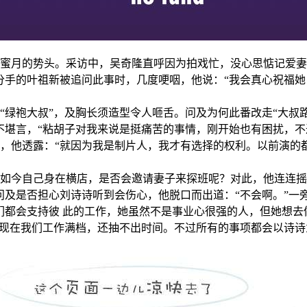
蜜月的势头。采访中，吴奇隆直呼因为拍戏忙，没心思惦记爱妻
分手的叶祖新被追问此事时，几度哽咽，他说：“我会真心祝福她
袍大叔”，及胸长须造型令人咂舌。问及为何此番改走“大叔路
不堪言，“粘胡子对我来说是挺痛苦的事情，刚开始也有困扰，不
，他透露：“就因为我是制片人，我才有选择的权利。以前演的
今自己身在横店，是否会邀请妻子来探班呢？对此，他连连摇头
问及是否担心刘诗诗听到会伤心，他脱口而出道：“不会啊。”一
们都会支持彼
此的工作，她虽然不是事业心很强的人，但她想去
“现在我们工作满档，还抽不出时间。不过所有的事项都会以诗诗