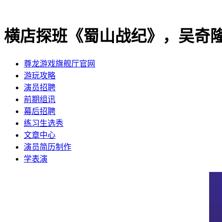
横店探班《蜀山战纪》，吴奇
尊龙游戏旗舰厅官网
​游玩攻略
​演员招聘
​前期组讯
​幕后招聘
​练习生选秀
文章中心
演员简历制作
学表演