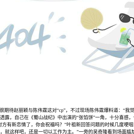
很期待赵丽颖与陈伟霆这对“
cp
”，不过现场陈伟霆爆料道：“我
露，自己在《蜀山战纪》中出演的“张馅饼”一角，十分喜感，他
方有新恋情了，你会祝福吗？”叶祖新回答问题的时候几度哽咽
，就这样吧，还是一切以工作为主。”一旁的吴奇隆看到场面尴