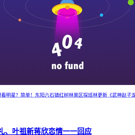
想看明星？简单！东阳六石镇红树林景区探班林更新《武神赵子龙
礼、叶祖新蒋欣恋情一一回应