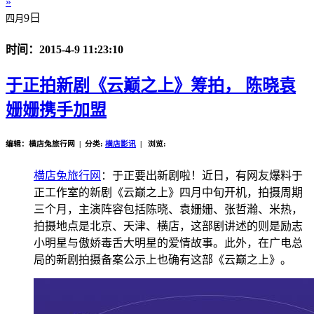
»
9日
四月
时间：2015-4-9 11:23:10
于正拍新剧《云巅之上》筹拍， 陈晓袁
姗姗携手加盟
编辑：横店兔旅行网 | 分类:
横店影讯
| 浏览:
横店兔旅行网
：于正要出新剧啦！近日，有网友爆料于
正工作室的新剧《云巅之上》四月中旬开机，拍摄周期
三个月，主演阵容包括陈晓、袁姗姗、张哲瀚、米热，
拍摄地点是北京、天津、横店，这部剧讲述的则是励志
小明星与傲娇毒舌大明星的爱情故事。此外，在广电总
局的新剧拍摄备案公示上也确有这部《云巅之上》。