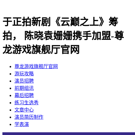
于正拍新剧《云巅之上》筹
拍， 陈晓袁姗姗携手加盟-尊
龙游戏旗舰厅官网
尊龙游戏旗舰厅官网
​游玩攻略
​演员招聘
​前期组讯
​幕后招聘
​练习生选秀
文章中心
演员简历制作
学表演