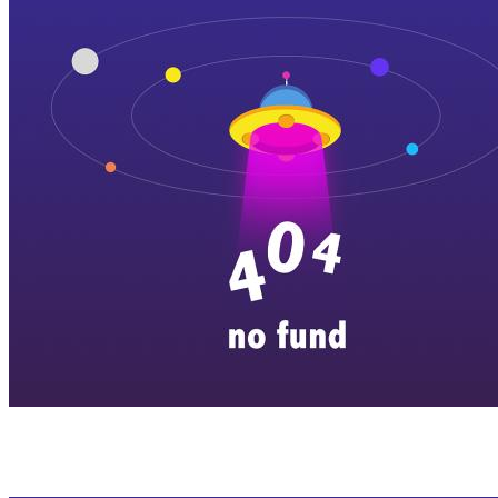
横店剧组新闻
|
旅游百问
|
群演攻略
|
横漂人物
|
横国八卦
|
怎么去
特色店铺
|
明星见面会
|
景区介绍
|
往期剧组动态
|
游玩建议
|
东阳