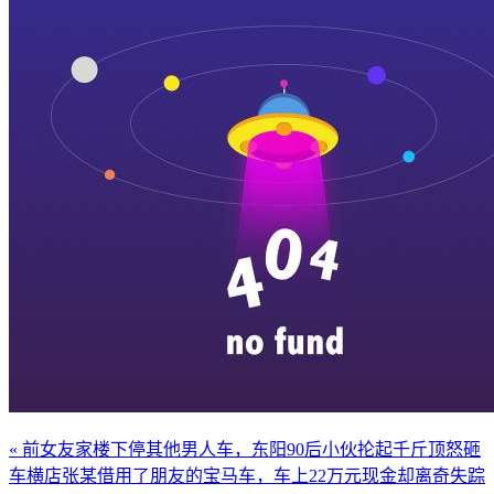
« 前女友家楼下停其他男人车，东阳90后小伙抡起千斤顶怒砸
车
横店张某借用了朋友的宝马车，车上22万元现金却离奇失踪