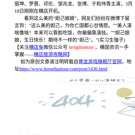
丽坤、罗晋、邓伦、邹兆龙、张博、于和伟等主演，
3
月
18
日
刚刚在横店开机。
看到这么美的“妲己娘娘”，网友们纷纷在微博下留
言到：“这么美的妲己，为你亡国都心甘情愿。”“美人演
啥像啥！本来可以靠脸吃饭，你偏偏靠演技。”“妲己娘
娘，生日快乐！期待不一样的
"
妲己
"
。”
(
实习生璇子
)
【关注
横店兔
微信公众号
hengdiantour
，横国资讯一手
掌握——
横店旅游攻略网
】
如为原创文章请注明转载自
尊龙游戏旗舰厅官网
，地
址
https://www.hengdiantour.com/post/1436.html