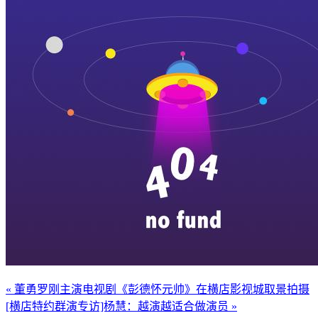
« 董勇罗刚主演电视剧《彭德怀元帅》在横店影视城取景拍摄
[横店特约群演专访]杨慧：越演越适合做演员 »