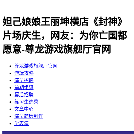
妲己娘娘王丽坤横店《封神》
片场庆生，网友：为你亡国都
愿意-尊龙游戏旗舰厅官网
尊龙游戏旗舰厅官网
​游玩攻略
​演员招聘
​前期组讯
​幕后招聘
​练习生选秀
文章中心
演员简历制作
学表演