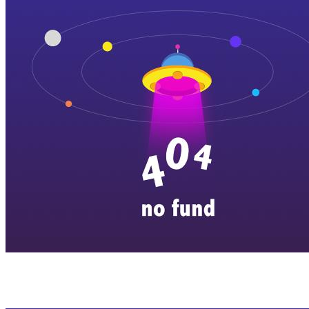
横店剧组新闻
|
旅游百问
|
群演攻略
|
横漂人物
|
横国八卦
|
怎么去
特色店铺
|
明星见面会
|
景区介绍
|
往期剧组动态
|
游玩建议
|
东阳