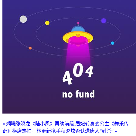
« 斓曦张晓龙《陆小凤》再续前缘,眉妃转身变公主
《舞乐传
奇》横店热拍，林更新携手秋瓷炫否认遭唐人“封杀” »