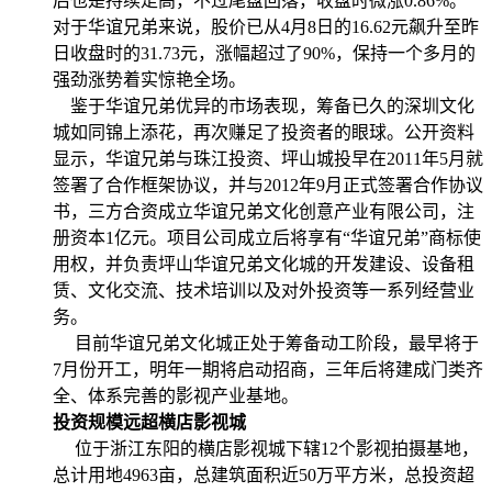
后也是持续走高，不过尾盘回落，收盘时微涨0.86%。
对于华谊兄弟来说，股价已从4月8日的16.62元飙升至昨
日收盘时的31.73元，涨幅超过了90%，保持一个多月的
强劲涨势着实惊艳全场。
鉴于华谊兄弟优异的市场表现，筹备已久的深圳文化
城如同锦上添花，再次赚足了投资者的眼球。公开资料
显示，华谊兄弟与珠江投资、坪山城投早在2011年5月就
签署了合作框架协议，并与2012年9月正式签署合作协议
书，三方合资成立华谊兄弟文化创意产业有限公司，注
册资本1亿元。项目公司成立后将享有“华谊兄弟”商标使
用权，并负责坪山华谊兄弟文化城的开发建设、设备租
赁、文化交流、技术培训以及对外投资等一系列经营业
务。
目前华谊兄弟文化城正处于筹备动工阶段，最早将于
7月份开工，明年一期将启动招商，三年后将建成门类齐
全、体系完善的影视产业基地。
投资规模远超横店影视城
位于浙江东阳的横店影视城下辖12个影视拍摄基地，
总计用地4963亩，总建筑面积近50万平方米，总投资超