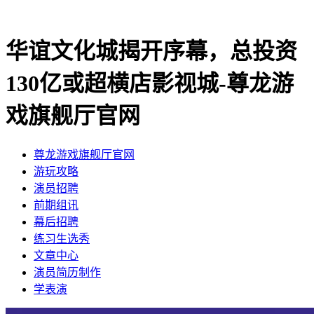
华谊文化城揭开序幕，总投资
130亿或超横店影视城-尊龙游
戏旗舰厅官网
尊龙游戏旗舰厅官网
​游玩攻略
​演员招聘
​前期组讯
​幕后招聘
​练习生选秀
文章中心
演员简历制作
学表演