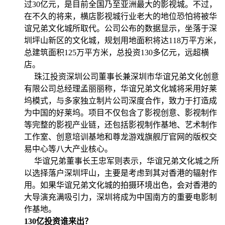
过30亿元，是目前全国乃至亚洲最大的影视城。不过，
在不久的将来，横店影视城行业老大的地位恐怕将被华
谊兄弟文化城所取代。公司公布的数据显示，坐落于深
圳坪山新区的文化城，规划用地面积将达118万平方米，
总建筑面积125万平方米，总投资130多亿元，远超横
店。
珠江投资深圳公司董事长兼深圳市华谊兄弟文化创意
有限公司总经理孟丽丽称，华谊兄弟文化城将采用好莱
坞模式，与多家独立制片公司深度合作，致力于打造成
为中国的好莱坞。项目不仅包含了影视创意、影视制作
等完整的影视产业链，还包括影视制作基地、艺术制作
工作室、创意培训基地和尊龙游戏旗舰厅官网的版权交
易中心等八大产业核心。
华谊兄弟董事长王忠军则表示，华谊兄弟文化城之所
以选择落户深圳坪山，主要是考虑到其对香港的辐射作
用。如果华谊兄弟文化城的拍摄环境出色，会对香港的
大导演充满吸引力，深圳将成为中国南方的重要电影制
作基地。
130亿投资谁来出？