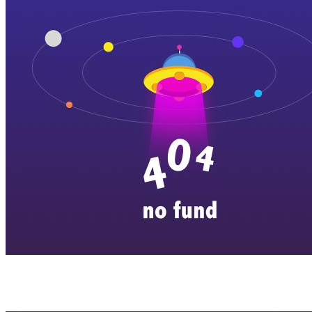
横店剧组新闻
|
旅游百问
|
群演攻略
|
横漂人物
|
横国八卦
|
怎么去
特色店铺
|
明星见面会
|
景区介绍
|
往期剧组动态
|
游玩建议
|
东阳