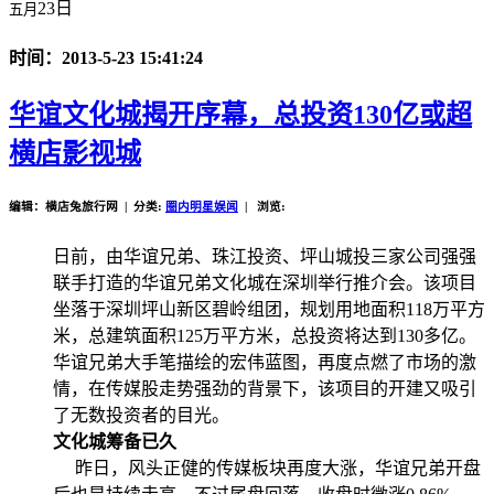
23日
五月
时间：2013-5-23 15:41:24
华谊文化城揭开序幕，总投资130亿或超
横店影视城
编辑：横店兔旅行网 | 分类:
圈内明星娱闻
| 浏览:
日前，由华谊兄弟、珠江投资、坪山城投三家公司强强
联手打造的华谊兄弟文化城在深圳举行推介会。该项目
坐落于深圳坪山新区碧岭组团，规划用地面积118万平方
米，总建筑面积125万平方米，总投资将达到130多亿。
华谊兄弟大手笔描绘的宏伟蓝图，再度点燃了市场的激
情，在传媒股走势强劲的背景下，该项目的开建又吸引
了无数投资者的目光。
文化城筹备已久
昨日，风头正健的传媒板块再度大涨，华谊兄弟开盘