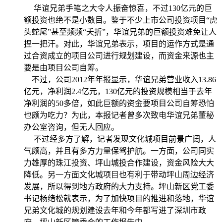
华谊兄弟手笔之大令人振奋惊喜，不过130亿元的巨
额投资也绝不是小数目。鉴于不少上市公司投资项目“虎
头蛇尾”甚至频频“夭折”，华谊兄弟的巨额投资难免让人
捏一把汗。对此，华谊兄弟表示，项目的运作方式是通
过合资成立的项目公司进行规划建设，而资金来源也主
要是由项目公司自筹。
不过，公司2012年年报显示，华谊兄弟营业收入13.86
亿元，净利润2.4亿元，130亿元的投资规模相当于去年
净利润的50多倍，如此巨额的资金要项目公司自筹恐怕
也颇为吃力？为此，本报记者曾多次致电华谊兄弟董秘
办公室咨询，但无人回应。
不过经多方了解，记者发现文化城项目前景广阔，人
气颇高，并且有多方力量保驾护航。一方面，公司同实
力雄厚的珠江投资、坪山城投合作建设，资金风险大大
降低。另一方面文化城项目也有利于带动坪山周边经济
发展，所以得到地方政府的大力支持。坪山新区党工委
书记杨绪松就表示，为了加快项目的推进和落地，华谊
兄弟文化城的规划建设去年和今年都写进了深圳市政