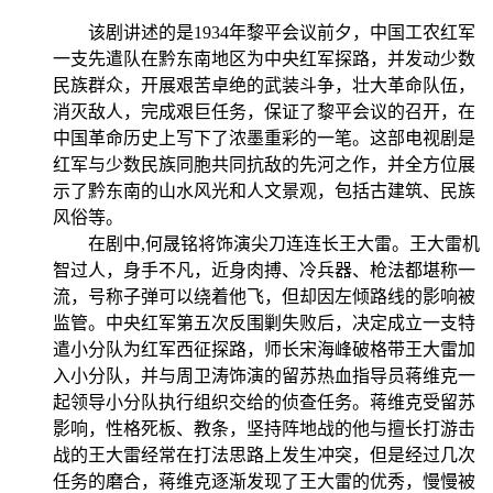
该剧讲述的是
1934
年黎平会议前夕，中国工农红军
一支先遣队在黔东南地区为中央红军探路，并发动少数
民族群众，开展艰苦卓绝的武装斗争，壮大革命队伍，
消灭敌人，完成艰巨任务，保证了黎平会议的召开，在
中国革命历史上写下了浓墨重彩的一笔。这部电视剧是
红军与少数民族同胞共同抗敌的先河之作，并全方位展
示了黔东南的山水风光和人文景观，包括古建筑、民族
风俗等。
在剧中
,
何晟铭将饰演尖刀连连长王大雷。王大雷机
智过人，身手不凡，近身肉搏、冷兵器、枪法都堪称一
流，号称子弹可以绕着他飞，但却因左倾路线的影响被
监管。中央红军第五次反围剿失败后，决定成立一支特
遣小分队为红军西征探路，师长宋海峰破格带王大雷加
入小分队，并与周卫涛饰演的留苏热血指导员蒋维克一
起领导小分队执行组织交给的侦查任务。蒋维克受留苏
影响，性格死板、教条，坚持阵地战的他与擅长打游击
战的王大雷经常在打法思路上发生冲突，但是经过几次
任务的磨合，蒋维克逐渐发现了王大雷的优秀，慢慢被