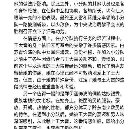
他的做法所影响。除此之外，小分队的其他队员也是各
个身怀绝技，在任务中互相协助，各施所长，均有让人
眼前一亮的不俗表现。最终王大雷和蒋维克率领的小分
队一路披荆斩棘，以少敌多，为中央政治局黎平会议的
胜利召开立下了汗马功劳。
在情感方面上，在小分队执行任务的艰苦过程中，
王大雷的身上依旧无可避免的夹杂了许多情感因素。由
苏青饰演的队中女军医海云，身份神秘，在加入小分队
之前由于各种因缘巧合与王大雷关系不和。慢慢的，眼
前这个生龙活虎的王大雷带给她的感动，取代了前男友
留给她的伤痛，她在心里已经不可救药地爱上了王大
雷。但是，由于她的特殊身份，注定了她与王大雷的这
段感情要经历重重曲折和考验。
另一个值得一提的是郑伊涵饰演的侗族姑娘银秀，
侗族客栈的女老板，在她身上，艳丽的民族服装，豪
放、开朗、热情的性格，都充分体现了黔东南少数民族
的特色。在遇到小分队后，她被王大雷的豪迈和男人味
深深吸引，从此赖上王大雷，这番情感纠缠，既给小分
队带来了麻烦，也获得了新的契机。