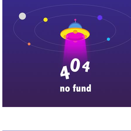
横店剧组新闻
|
旅游百问
|
群演攻略
|
横漂人物
|
横国八卦
|
怎么去
特色店铺
|
明星见面会
|
景区介绍
|
往期剧组动态
|
游玩建议
|
东阳