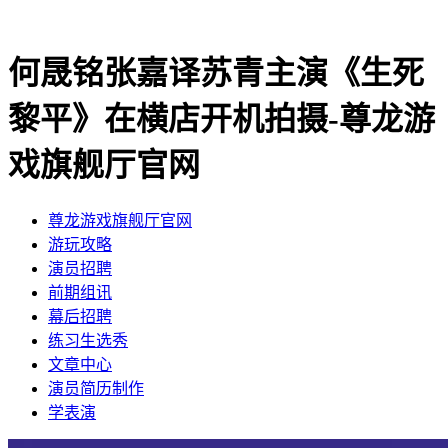
何晟铭张嘉译苏青主演《生死
黎平》在横店开机拍摄-尊龙游
戏旗舰厅官网
尊龙游戏旗舰厅官网
​游玩攻略
​演员招聘
​前期组讯
​幕后招聘
​练习生选秀
文章中心
演员简历制作
学表演