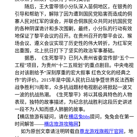
随后，王大雷带领小分队深入苗侗地区，在银秀的
引导和帮助下，解除了因为遭到国民党陷害而造成的侗
寨人民对红军的误会，并联合侗族民众共同对抗国民党
的各种阴谋诡计和多次围剿，最终，小分队的行动有效
地保证了黎平会议的召开。在贵州召开的黎平会议、猴
场会议、遵义会议实现了历史性的伟大转折，为红军突
出重围，北上抗日打下了坚实的政治军事基础。
据悉，《生死黎平》已列入贵州省委宣传部“五个一
工程”项目，为贵州“十二五规划”的重点剧目。中央电视
台对该剧给予“深刻厚重的宏大叙事
红色文化的经典之
作”的评价。
2015
年是中国人民抗日战争暨世界反法西斯
战争胜利
70
周年，众多抗战题材电视剧必将掀起一波又
一波的抗战热潮。《生死黎平》将以其极具特色的人物
表现，独特的故事描述，为纪念抗战胜利这段历史讲述
一段不为人知而感人肺腑的故事。
【横店旅游有疑问，请在
横店兔bbs
提问，兔兔会在第一
时间解答——
横店旅游攻略网
】
如为原创文章请注明转载自
尊龙游戏旗舰厅官网
，地