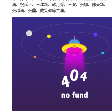
涵、祝延平、王建新、韩月乔、王双、张娜、陈天华、
张越涵、张鼎、戴笑盈等主演。