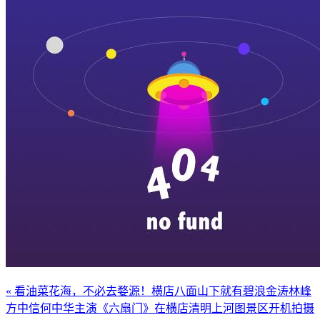
« 看油菜花海，不必去婺源！横店八面山下就有碧浪金涛
林峰
方中信何中华主演《六扇门》在横店清明上河图景区开机拍摄