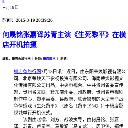
»
19日
三月
时间：2015-3-19 20:39:26
何晟铭张嘉译苏青主演《生死黎平》在横
店开机拍摄
编辑：横店兔旅行网 | 分类:
横店影讯
| 浏览:
横店兔旅行网
3月18日讯：近日
，由东阳荣焕影视有限公
司、北京荣焕天下影视投资有限公司、海南荣焕影视文
化传播有限公司出品，中央电视台、中共贵州省委宣传
部，贵州省文联，黔东南州委、州政府，贵州省电视剧
制作中心，黎平县委、县政府，联合摄制的大型革命战
争情感戏《生死黎平》（原名《黎平
1934
》）于横店影
视城举行开机仪式。
该剧由赵镭、刘方、战波执导，由何晟铭、张嘉
译、苏青、卢星宇、马敬涵（马文龙）、周卫涛、郑伊