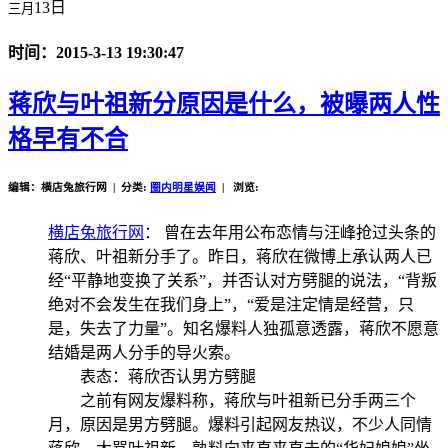
13日
三月
时间：2015-3-13 19:30:47
蒋欣与叶祖新分原因是什么，被曝两人性
格早有不合
编辑：横店兔旅行网 | 分类:
圈内明星娱闻
| 浏览:
横店兔旅行网
： 曾在去年用公布恋情与汪峰抢过头条的
蒋欣、叶祖新分手了。昨日，蒋欣在微博上承认两人已
经“平静地变换了关系”，并否认对方劈腿的说法，“背叛
绝对不会发生在我们身上”，“爱是注定情是经营，只
是，失去了力量”。知名爆料人独孤意透露，蒋欣不愿意
结婚是两人分手的导火索。
表态：蒋欣否认男方劈腿
之前有网友爆料称，蒋欣与叶祖新已分手两三个
月，原因是男方劈腿。爆料引起网友热议，不少人同情