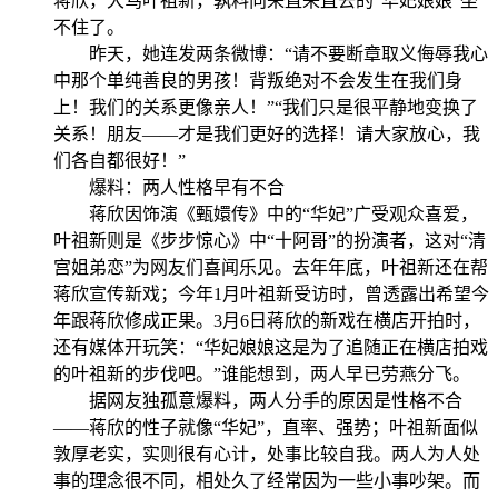
蒋欣，大骂叶祖新，孰料向来直来直去的“华妃娘娘”坐
不住了。
昨天，她连发两条微博：“请不要断章取义侮辱我心
中那个单纯善良的男孩！背叛绝对不会发生在我们身
上！我们的关系更像亲人！”“我们只是很平静地变换了
关系！朋友——才是我们更好的选择！请大家放心，我
们各自都很好！”
爆料：两人性格早有不合
蒋欣因饰演《甄嬛传》中的“华妃”广受观众喜爱，
叶祖新则是《步步惊心》中“十阿哥”的扮演者，这对“清
宫姐弟恋”为网友们喜闻乐见。去年年底，叶祖新还在帮
蒋欣宣传新戏；今年1月叶祖新受访时，曾透露出希望今
年跟蒋欣修成正果。3月6日蒋欣的新戏在横店开拍时，
还有媒体开玩笑：“华妃娘娘这是为了追随正在横店拍戏
的叶祖新的步伐吧。”谁能想到，两人早已劳燕分飞。
据网友独孤意爆料，两人分手的原因是性格不合
——蒋欣的性子就像“华妃”，直率、强势；叶祖新面似
敦厚老实，实则很有心计，处事比较自我。两人为人处
事的理念很不同，相处久了经常因为一些小事吵架。而