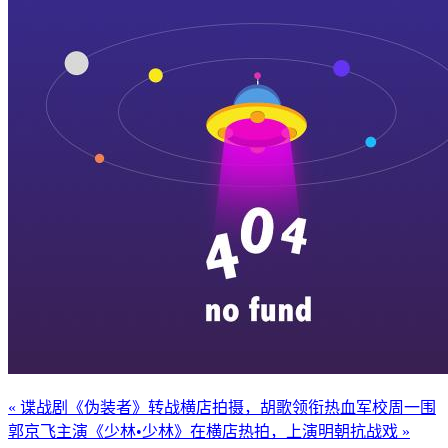
« 谍战剧《伪装者》转战横店拍摄，胡歌领衔热血军校
周一围
郭京飞主演《少林•少林》在横店热拍，上演明朝抗战戏 »