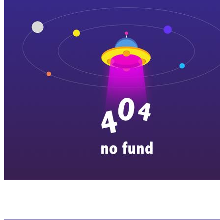
横店剧组新闻
|
旅游百问
|
群演攻略
|
横漂人物
|
横国八卦
|
怎么去
特色店铺
|
明星见面会
|
景区介绍
|
往期剧组动态
|
游玩建议
|
东阳