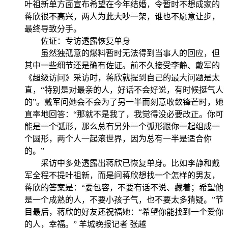
叶祖新单方面宣布希望在今年结婚，令暂时不想成家的
蒋欣很不高兴，两人为此大吵一架，谁也不愿意让步，
最终导致分手。
佐证：专访透露恢复单身
虽然独孤意的爆料暂时无法得到当事人的回应，但
其中一些细节还是确有佐证。前不久接受李静、戴军的
《超级访问》采访时，蒋欣就提到自己的最大问题是太
直，“特别是对最亲的人，好话不会好说，有时候挺气人
的”。戴军问她会不会为了另一半而刻意收敛锋芒时，她
直率地回答：“那就不是我了，我觉得没必要改正。你可
能是一个弧形，那么总有另外一个弧形跟你一起组成一
个圆形，两个人一起滚世界，因为总有一半是适合你
的。”
采访中多处透露出蒋欣已恢复单身。比如李静和戴
军全程不提叶祖新，而是问蒋欣想找一个怎样的男友，
蒋欣的答案是：“要包容，不要有话不说、藏着；希望他
是一个成熟的人，不要小孩子气，也不要太多猜疑。”节
目最后，蒋欣的好友还祝福她：“希望你能找到一个爱你
的人，幸福。” 羊城晚报记者 张越