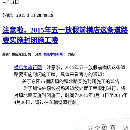
11日
三月
时间：2015-3-11 20:49:19
注意啦，2015年五一放假前横店这条道路
要实施封闭施工喽
编辑：横店兔旅行网 | 分类:
横店本地新闻
| 浏览:
横店兔旅行网
：注意啦，2015年五一放假前横店这条道
路要实施封闭施工喽，具体来看官方的通知：
关于东阳市横店镇的镇北路实施封闭施工的公告
为了加快佛窈线祝坞段边坡处置工程顺利进行，将
对镇北路实施封闭施工，时间为
2015
年
3
月
11
日
至
2015
年
4
月
30
日
，请过往车辆绕道行驶。