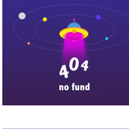
横店剧组新闻
|
旅游百问
|
群演攻略
|
横漂人物
|
横国八卦
|
怎么去
特色店铺
|
明星见面会
|
景区介绍
|
往期剧组动态
|
游玩建议
|
东阳