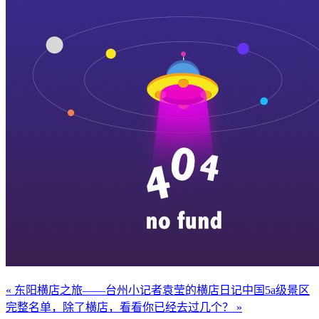
« 东阳横店之旅——台州小记者袁莹的横店日记
中国5a级景区
完整名单，除了横店，看看你已经去过几个？ »