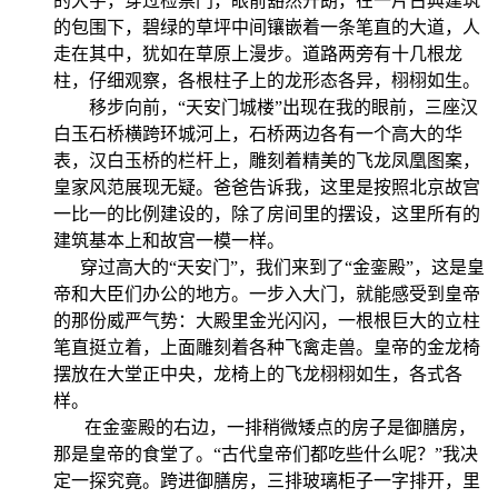
的大字，穿过检票门，眼前豁然开朗，在一片古典建筑
的包围下，碧绿的草坪中间镶嵌着一条笔直的大道，人
走在其中，犹如在草原上漫步。道路两旁有十几根龙
柱，仔细观察，各根柱子上的龙形态各异，栩栩如生。
移步向前，“天安门城楼”出现在我的眼前，三座汉
白玉石桥横跨环城河上，石桥两边各有一个高大的华
表，汉白玉桥的栏杆上，雕刻着精美的飞龙凤凰图案，
皇家风范展现无疑。爸爸告诉我，这里是按照北京故宫
一比一的比例建设的，除了房间里的摆设，这里所有的
建筑基本上和故宫一模一样。
穿过高大的“天安门”，我们来到了“金銮殿”，这是皇
帝和大臣们办公的地方。一步入大门，就能感受到皇帝
的那份威严气势：大殿里金光闪闪，一根根巨大的立柱
笔直挺立着，上面雕刻着各种飞禽走兽。皇帝的金龙椅
摆放在大堂正中央，龙椅上的飞龙栩栩如生，各式各
样。
在金銮殿的右边，一排稍微矮点的房子是御膳房，
那是皇帝的食堂了。“古代皇帝们都吃些什么呢？”我决
定一探究竟。跨进御膳房，三排玻璃柜子一字排开，里