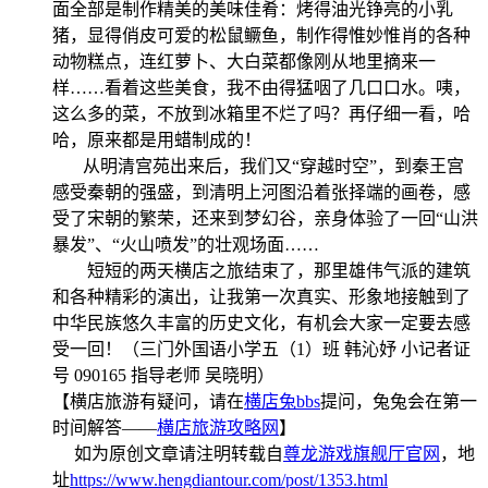
面全部是制作精美的美味佳肴：烤得油光铮亮的小乳
猪，显得俏皮可爱的松鼠鳜鱼，制作得惟妙惟肖的各种
动物糕点，连红萝卜、大白菜都像刚从地里摘来一
样……看着这些美食，我不由得猛咽了几口口水。咦，
这么多的菜，不放到冰箱里不烂了吗？再仔细一看，哈
哈，原来都是用蜡制成的！
从明清宫苑出来后，我们又“穿越时空”，到秦王宫
感受秦朝的强盛，到清明上河图沿着张择端的画卷，感
受了宋朝的繁荣，还来到梦幻谷，亲身体验了一回“山洪
暴发”、“火山喷发”的壮观场面……
短短的两天横店之旅结束了，那里雄伟气派的建筑
和各种精彩的演出，让我第一次真实、形象地接触到了
中华民族悠久丰富的历史文化，有机会大家一定要去感
受一回！（三门外国语小学五（1）班 韩沁妤 小记者证
号 090165 指导老师 吴晓明）
【横店旅游有疑问，请在
横店兔bbs
提问，兔兔会在第一
时间解答——
横店旅游攻略网
】
如为原创文章请注明转载自
尊龙游戏旗舰厅官网
，地
址
https://www.hengdiantour.com/post/1353.html