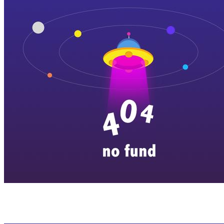
横店剧组新闻
|
旅游百问
|
群演攻略
|
横漂人物
|
横国八卦
|
怎么去
特色店铺
|
明星见面会
|
景区介绍
|
往期剧组动态
|
游玩建议
|
东阳