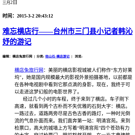
2日
三月
时间：2015-3-2 20:43:12
难忘横店行——台州市三门县小记者韩沁
妤的游记
编辑：横店兔旅行网 | 分类:
他山石-横店游记
| 浏览:
横店兔旅行网
：美丽的横店影视城被人们称作“东方好莱
坞”，她是国内规模最大的影视外景拍摄基地，以前都是
在各种电视剧中看到它那点滴的身影，现在，我终于可
以走进这梦幻般的电影世界了。
经过几个小时的车程，终于来到了横店。车子刚下
高速，就看到两个古朴而不失优雅的石刻大字：横店。
一路过去，道路两旁尽是古色古香的路灯，一种时光倒
流的气息扑面而来。我们直奔第一站：明清宫苑。来到
检票口，高大的城墙上方写着“明清宫苑”四个苍劲有力